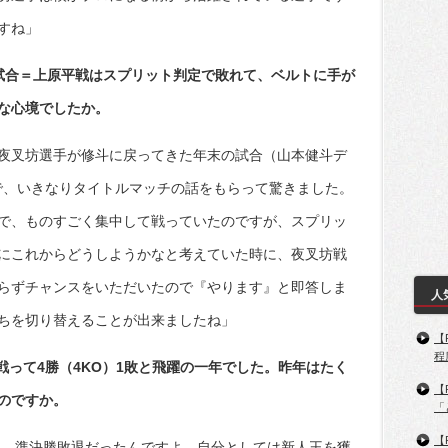
すね」
試合＝上原平戦はスプリット判定で敗れて、ベルトに手が
な心境でしたか。
夜叉坊選手が修斗に戻ってきた年末の試合（山本健斗デ
で、いきなりタイトルマッチの話をもらって驚きました。
で、ものすごく集中して戦っていたのですが、スプリッ
にこれからどうしようかなと考えていた時に、夜叉坊戦
らずチャンスをいただいたので『やります』と即答しま
人
ちを切り替えることが出来ましたね」
【
程
合戦って4勝（4KO）1敗と飛躍の一年でした。昨年はたく
【
のですか。
「
【
出て、準決勝敗退だったんですよ。自分としては新人王を獲