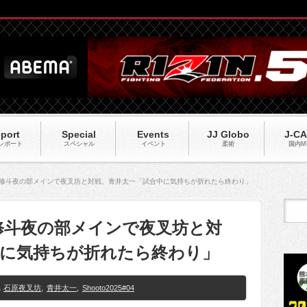
port
Special
Events
JJ Globo
J-C
レポート
スペシャル
イベント
柔術
国内M
5#04】修斗夜の部メインで夜叉坊と対戦、青井太一「試合中に気持ちが折れたら終わり」
04】修斗夜の部メインで夜叉坊と対
中に気持ちが折れたら終わり」
石原夜叉坊
,
青井太一
,
Shooto2025#04