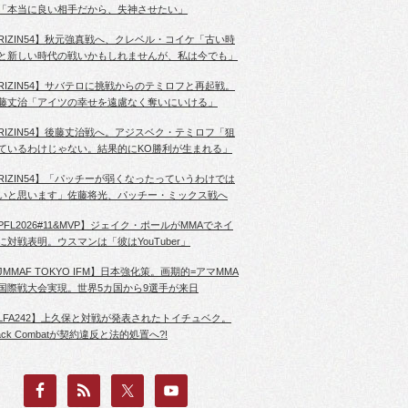
「本当に良い相手だから、失神させたい」
RIZIN54】秋元強真戦へ、クレベル・コイケ「古い時
と新しい時代の戦いかもしれませんが、私は今でも」
RIZIN54】サバテロに挑戦からのテミロフと再起戦。
藤丈治「アイツの幸せを遠慮なく奪いにいける」
RIZIN54】後藤丈治戦へ。アジスベク・テミロフ「狙
ているわけじゃない。結果的にKO勝利が生まれる」
RIZIN54】「パッチーが弱くなったっていうわけでは
いと思います」佐藤将光、パッチー・ミックス戦へ
PFL2026#11&MVP】ジェイク・ポールがMMAでネイ
に対戦表明。ウスマンは「彼はYouTuber」
JMMAF TOKYO IFM】日本強化策。画期的=アマMMA
国際戦大会実現。世界5カ国から9選手が来日
LFA242】上久保と対戦が発表されたトイチュベク。
lack Combatが契約違反と法的処置へ?!