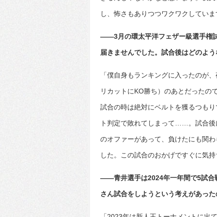
し、怖さもありつつワクワクしていま
――3月の環太平洋フェザー級選手権
届きませんでした。試合後はどのよう
「僕自身もランキングに入ったのが、
リカットにKO勝ち）のあとだったの
試合の時は絶対にベルトを獲るつもり
ト判定で敗れてしまって……。試合後
のオファーがあって、負けたにも関わ
した。この試合のおかげですぐに気持
――青井選手は2024年一年間で5試
さん試合をしようという考えがあった
「2023年は新人王トーナメントに