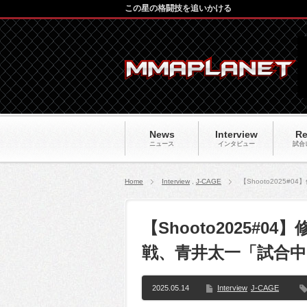
この星の格闘技を追いかける
News
Interview
Re
ニュース
インタビュー
試合
Home
Interview
,
J-CAGE
【Shooto202
【Shooto2025#
戦、青井太一「試合
2025.05.14
Interview
J-CAGE