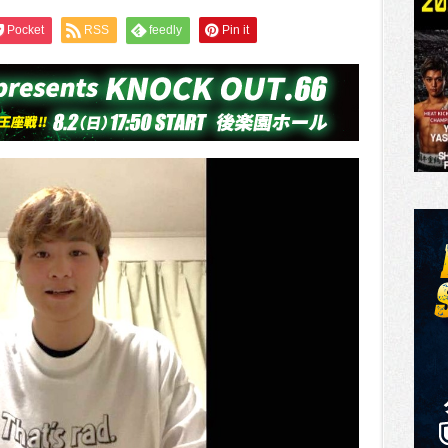
Pocket
RSS
feedly
Pin it