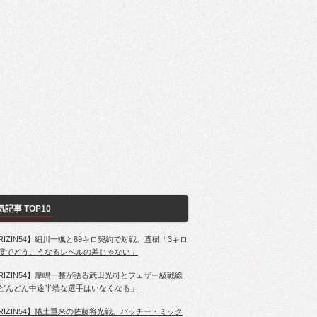
気記事 TOP10
RIZIN54】細川一颯と69キロ契約で対戦、直樹「3キロ
度でどうこうなるレベルの差じゃない」
RIZIN54】摩嶋一整が語る武田光司とフェザー級戦線
どんどん中途半端な選手はいなくなる」
RIZIN54】捲土重来の佐藤将光戦、パッチー・ミック