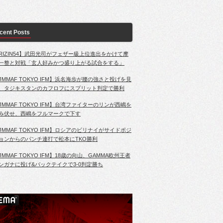
cent Posts
RIZIN54】武田光司がフェザー級上位進出をかけて摩
一整と対戦「玄人好みかつ盛り上がる試合をする」
JMMAF TOKYO IFM】浜名海歩が腰の強さと投げを見
、タジキスタンのカフロフにスプリット判定で勝利
JMMAF TOKYO IFM】台湾ファイターのリンが西嶋を
み伏せ、西嶋をフルマークで下す
JMMAF TOKYO IFM】ロシアのビリナイがサイドポジ
ョンからのパンチ連打で松本にTKO勝利
JMMAF TOKYO IFM】18歳の向山、GAMMA欧州王者
ンガナに投げ&バックテイクで3-0判定勝ち