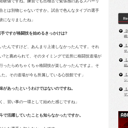
経験値ですね。練習でも出稽古で緊張感のあるスパーリ
合とは別物じゃないですか。試合で色んなタイプの選手
Re
験になりましたね」
【
井選手ですが格闘技を始めるきっかけは?
嶋
【
いたんですけど、あんまり上達しなかったんです。それ
せ
い?と薦められて、そのタイミングで近所に格闘技道場が
【
行ったらめちゃくちゃ格闘技が楽しかったんですよ。そ
組
した。その道場が今も所属している心技館です」
【
シ
味があったというわけではないのですね。
【
ザ
く、習い事の一環として始めた感じですね」
斗で活躍していたことも知らなかったですか。