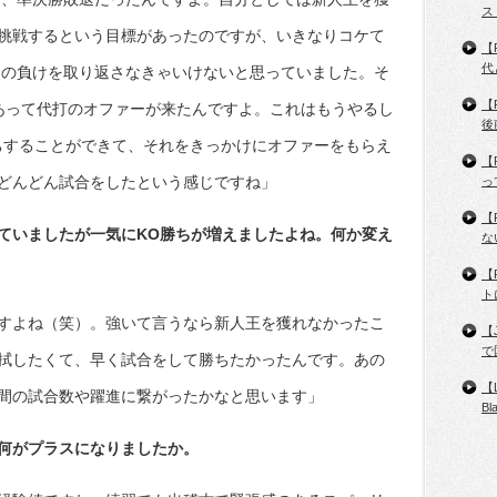
ス
挑戦するという目標があったのですが、いきなりコケて
【
代
ントの負けを取り返さなきゃいけないと思っていました。そ
【
あって代打のオファーが来たんですよ。これはもうやるし
後
ちすることができて、それをきっかけにオファーをもらえ
【
どんどん試合をしたという感じですね」
っ
【
ていましたが一気にKO勝ちが増えましたよね。何か変え
な
【
ト
すよね（笑）。強いて言うなら新人王を獲れなかったこ
【
で
拭したくて、早く試合をして勝ちたかったんです。あの
【
間の試合数や躍進に繋がったかなと思います」
B
何がプラスになりましたか。