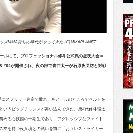
ッズMMA育ちの時代がやってきた (C)MMAPLANET
ホールにて、プロフェッショナル修斗公式戦の昼夜大会＝
25#03 & #04が開催され、夜の部で青井太一が石原夜叉坊と対戦
平にスプリット判定で敗れ、あと一歩のところでベルトを
というビッグチャンスが舞い込んできた。第4代修斗環太
務める心技館の一期生であり、アグレッシブなファイト
の左を持つ夜叉坊との戦いを前に「お互いストライカー