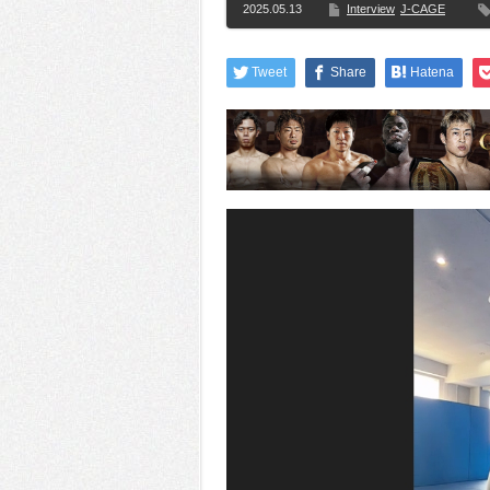
2025.05.13
Interview
J-CAGE
Tweet
Share
Hatena