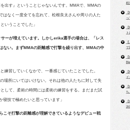
程
を出す』ということじゃないんです。MMAで、MMAの
【
ではなく一度全てを忘れて、松根良太さんや周りの人た
っ
、ということでした」
【
ト
サーが増えています。しかしerika選手の場合は、「レス
【
はない。まずMMAの距離感で打撃を繰り出す、MMAの中
で
【
B
PANの皆と練習していくなかで、一番感じていたことでした。
【
イ
、この場所にいてはいけない。それは他の人たちに対して失
【
ーとして、柔術の時間には柔術の練習をする。まだまだ試
ち
か寝技で極めたいと思っています」
【
決
らこそ打撃の距離感が理解できているようなデビュー戦