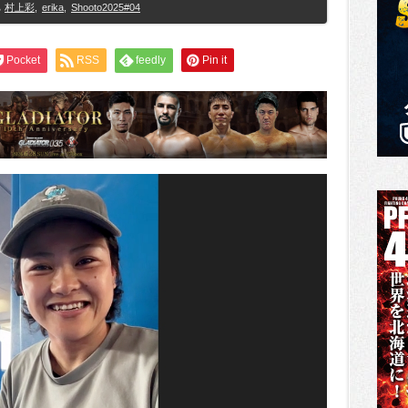
村上彩
,
erika
,
Shooto2025#04
Pocket
RSS
feedly
Pin it