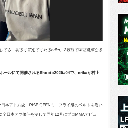
ても、明るく答えてくれるerika。2戦目で本領発揮なる
ルにて開催されるShooto2025#04で、erikaが村上
日本アトム級、RISE QEENミニフライ級のベルトを巻い
24年に全日本アマ修斗を制して同年12月にプロMMAデビュ