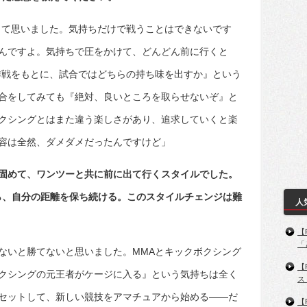
って思いました。気持ちだけで戦うことはできないです
んですよ。気持ちで圧をかけて、どんどん前に行くと
作戦をもとに、試合ではどちらの持ち味を出すか』という
合をしてみても『絶対、良いところを取らせないぞ』と
クシングとはまた違う楽しさがあり、追求していくと楽
容は全然、ダメダメだったんですけど」
固めて、ワンツーと共に前に出て行くスタイルでした。
ら、自分の距離を保ち続ける。このスタイルチェンジは難
人
【
「
ないと勝てないと思いました。MMAとキックボクシング
【
クシングの元王者がケージに入る』という気持ちは全く
ス
セットして、新しい競技をアマチュアから始める――だ
【