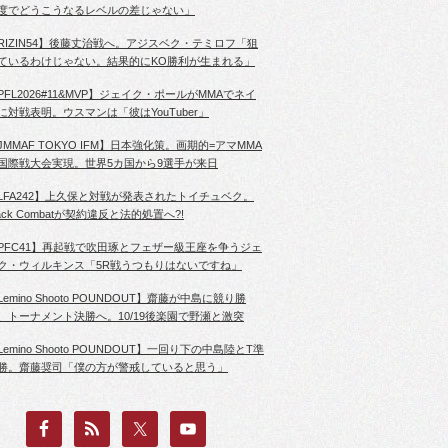
度でどうこうなるレベルの差じゃない」
RIZIN54】後藤丈治戦へ。アジスベク・テミロフ「狙
ているわけじゃない。結果的にKO勝利が生まれる」
PFL2026#11&MVP】ジェイク・ポールがMMAでネイ
に対戦表明。ウスマンは「彼はYouTuber」
JMMAF TOKYO IFM】日本強化策。画期的=アマMMA
国際戦大会実現。世界5カ国から9選手が来日
LFA242】上久保と対戦が発表されたトイチュベク。
lack Combatが契約違反と法的処置へ?!
PFC41】再起戦で吹田琢とフェザー級王座を争うジェ
ク・ウィルキンス「5R戦うつもりはないですね」
Lemino Shooto POUNDOUT】齋藤が中島に競り勝
、トーナメント決勝へ。10/19後楽園で野瀬と激突
Lemino Shooto POUNDOUT】一回り下の中島陸とT準
勝。齋藤奨司「僕の方が警戒していると思う」