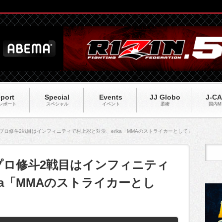
port
Special
Events
JJ Globo
J-C
レポート
スペシャル
イベント
柔術
国内M
#04】プロ修斗2戦目はインフィニティで村上彩と対決、erika「MMAのストライカーとして」
04】プロ修斗2戦目はインフィニティ
ka「MMAのストライカーとし