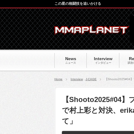
この星の格闘技を追いかける
News
Interview
Re
ニュース
インタビュー
試合
Home
Interview
,
J-CAGE
【Shooto2025
【Shooto2025#
で村上彩と対決、eri
て」