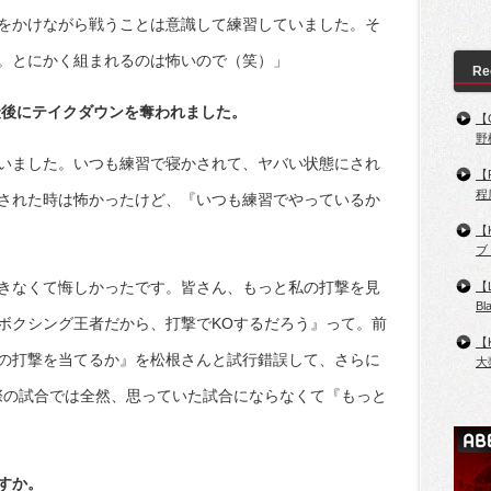
をかけながら戦うことは意識して練習していました。そ
。とにかく組まれるのは怖いので（笑）」
Re
最後にテイクダウンを奪われました。
【
野
いました。いつも練習で寝かされて、ヤバい状態にされ
【
程
された時は怖かったけど、『いつも練習でやっているか
【
ブ
きなくて悔しかったです。皆さん、もっと私の打撃を見
【
B
ボクシング王者だから、打撃でKOするだろう』って。前
【
の打撃を当てるか』を松根さんと試行錯誤して、さらに
大
際の試合では全然、思っていた試合にならなくて『もっと
すか。