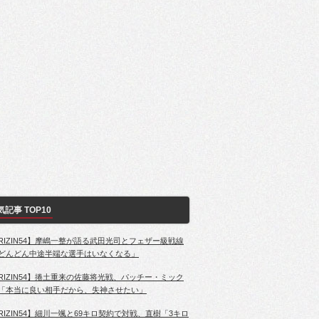
気記事 TOP10
RIZIN54】摩嶋一整が語る武田光司とフェザー級戦線
どんどん中途半端な選手はいなくなる」
RIZIN54】捲土重来の佐藤将光戦、パッチー・ミック
「本当に良い相手だから、失神させたい」
RIZIN54】細川一颯と69キロ契約で対戦、直樹「3キロ