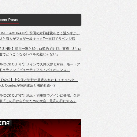
cent Posts
ONE SAMURAI02】前回の対戦経験をどう活かすか。
杁と海人がフェザー級キックT一回戦でリベンジ戦
RIZIN54】細川一颯と69キロ契約で対戦、直樹「3キロ
度でどうこうなるレベルの差じゃない」
KNOCK OUT67】メインで久井大夢と対戦、モー・ア
ドゥラマン「ビューティフル・バイオレンス」
LFA242】上久保と対戦が発表されたトイチュベク。
lack Combatが契約違反と法的処置へ?!
KNOCK OUT67】地元・羽曳野でメインに登場。久井
夢「この日は自分のための大会、最高の日にする」