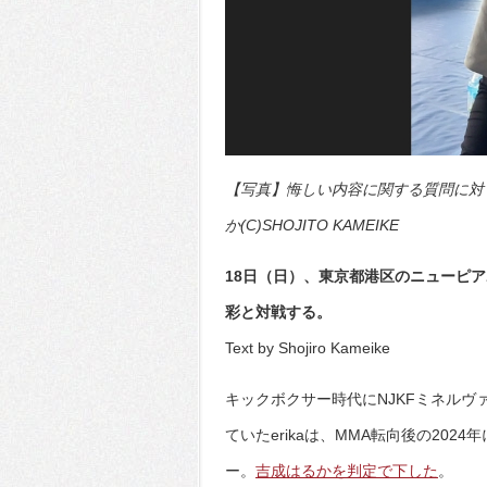
【写真】悔しい内容に関する質問に対し
か(C)SHOJITO KAMEIKE
18日（日）、東京都港区のニューピアホー
彩と対戦する。
Text by Shojiro Kameike
キックボクサー時代にNJKFミネルヴァ
ていたerikaは、MMA転向後の20
ー。
吉成はるかを判定で下した
。