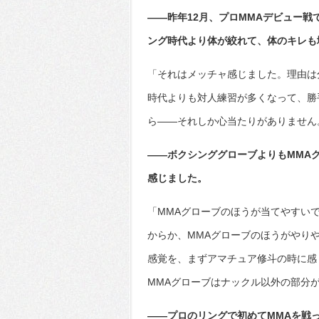
――昨年12月、プロMMAデビュー
ング時代より体が絞れて、体のキレも
「それはメッチャ感じました。理由は
時代よりも対人練習が多くなって、勝
ら――それしか心当たりがありません
――ボクシンググローブよりもMMA
感じました。
「MMAグローブのほうが当てやすい
からか、MMAグローブのほうがやり
感覚を、まずアマチュア修斗の時に感
MMAグローブはナックル以外の部分
――プロのリングで初めてMMAを戦