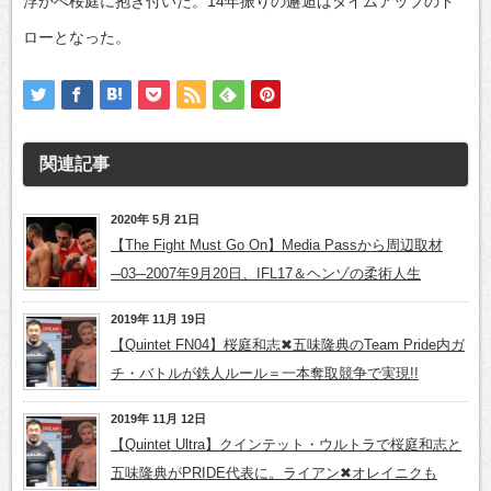
浮かべ桜庭に抱き付いた。14年振りの邂逅はタイムアップのド
ローとなった。
関連記事
2020年 5月 21日
【The Fight Must Go On】Media Passから周辺取材
─03─2007年9月20日、IFL17＆ヘンゾの柔術人生
2019年 11月 19日
【Quintet FN04】桜庭和志✖五味隆典のTeam Pride内ガ
チ・バトルが鉄人ルール＝一本奪取競争で実現!!
2019年 11月 12日
【Quintet Ultra】クインテット・ウルトラで桜庭和志と
五味隆典がPRIDE代表に。ライアン✖オレイニクも