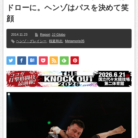
ドローに。ヘンゾはパスを決めて笑
顔
2014.11.23
Report
JJ Globo
ヘンゾ・グレイシー
,
桜庭和志
,
Metamoris05