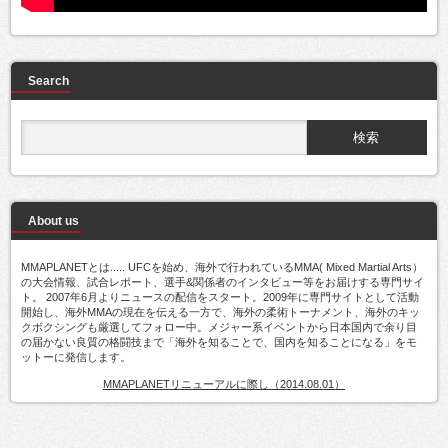
Search
About us
MMAPLANETとは..... UFCを始め、海外で行われているMMA( Mixed Martial Arts）
の大会情報、試合レポート、選手&関係者のインタビュー等をお届けする専門サイ
ト。 2007年6月よりニュースの配信をスタート。2009年に専門サイトとして活動
開始し、海外MMAの現在を伝える一方で、海外の柔術トーナメント、海外のキッ
クボクシングも厳選してフォロー中。メジャー系イベントから日本国内で余り目
の届かない良質の格闘技まで「海外を知ることで、国内を知ることになる」をモ
ットーに発信します。
MMAPLANETリニューアルに際し（2014.08.01）