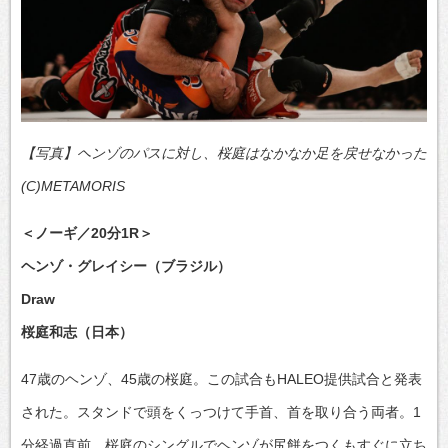
【写真】ヘンゾのパスに対し、桜庭はなかなか足を戻せなかった
(C)METAMORIS
＜ノーギ／20分1R＞
ヘンゾ・グレイシー（ブラジル）
Draw
桜庭和志（日本）
47歳のヘンゾ、45歳の桜庭。この試合もHALEO提供試合と発表
された。スタンドで頭をくっつけて手首、首を取り合う両者。1
分経過直前、桜庭のシングルでヘンゾが尻餅をつくもすぐに立ち