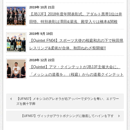
2019年 10月 21日
【JBJJF】2018年度年間表彰式。アダルト黒帯1位は井
田悟。特別表彰は澤田&湯浅、殿堂入りは橋本&関根
2019年 9月 19日
【Quintet FN04】スポーツ大使の桜庭和志の下で秋田県
レスリング&柔術が合体、秋田ねわざ祭開催!!
2018年 12月 22日
【Quintet】アマ・クインテットがJBJJF主催大会に。
「メッシュの道着を」（桜庭）からの道着クインテット
【UFN57】メキシコのアレオラが右アッパーでダウンを奪い、エドワー
ズを腕十字葬
【UFN57】ヴィックがアウトボクシングに徹底してハインを下す