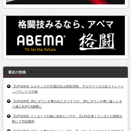
最近の投稿
【UFN284】エルキンスの引退試合は初回35秒、デルヴァリエが左ストレート
→パウンドで介錯
【UFN284】2Rにダウンを奪われたタイナラが、3Rにダウンを奪い返しレモ
ス越え&UFC4連勝に
【UFN284】インカーフを軸に攻めたソウザ、元LFA王者ミランダとの熱戦を
制して判定勝利