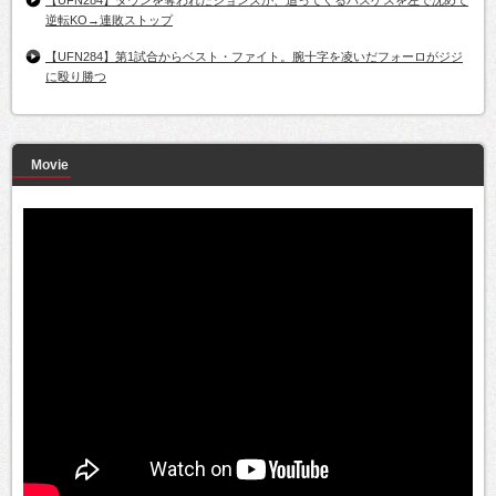
【UFN284】ダウンを奪われたジョンズが、追ってくるバスケスを左で沈めて
逆転KO→連敗ストップ
【UFN284】第1試合からベスト・ファイト。腕十字を凌いだフォーロがジジ
に殴り勝つ
Movie