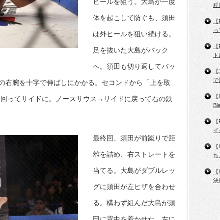
ヒールを狙う。大島が一度
程
体を起こして防ぐも、須田
【
っ
は外ヒールを狙い続ける。
【
足を抜いた大島がバック
ト
へ。須田も切り返してバッ
【
で
の右腕を十字で伸ばしにかかる。セコンドから「上を取
【
に回ってサイドに。ノースサウス→サイドに戻って右の鉄
B
【
イ
最終回、須田が前蹴りで距
【
離を詰め、右ストレートを
ち
当てる。大島がダブルレッ
【
決
グに須田が左ヒザを合わせ
る。構わず組んだ大島が須
田に背中を着かせた。左に