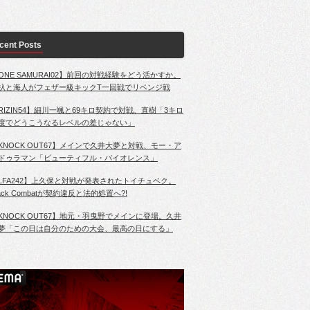
cent Posts
ONE SAMURAI02】前回の対戦経験をどう活かすか。
杁と海人がフェザー級キックT一回戦でリベンジ戦
RIZIN54】細川一颯と69キロ契約で対戦、直樹「3キロ
度でどうこうなるレベルの差じゃない」
KNOCK OUT67】メインで久井大夢と対戦、モー・ア
ドゥラマン「ビューティフル・バイオレンス」
LFA242】上久保と対戦が発表されたトイチュベク。
lack Combatが契約違反と法的処置へ?!
KNOCK OUT67】地元・羽曳野でメインに登場。久井
夢「この日は自分のための大会、最高の日にする」