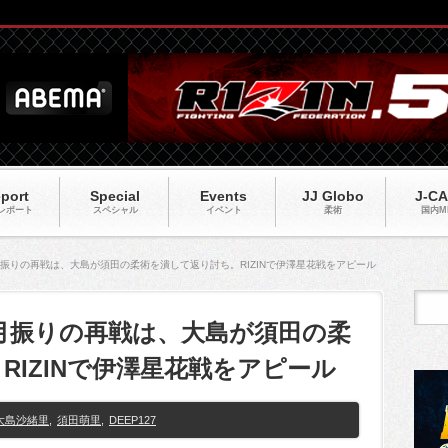
port
Special
Events
JJ Globo
J-C
レポート
スペシャル
イベント
柔術
国内M
カ月振りの再戦は、大島が須田の柔術を潰して返り討ち。RIZINで伊澤星花戦をアピール
4カ月振りの再戦は、大島が須田の柔
RIZINで伊澤星花戦をアピール
大島沙緒里
,
須田萌里
,
DEEP127