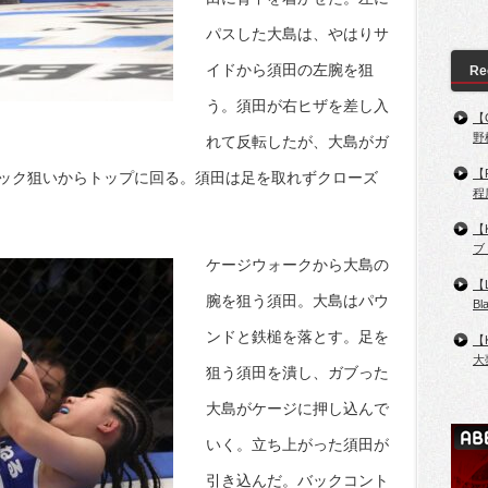
パスした大島は、やはりサ
イドから須田の左腕を狙
Re
う。須田が右ヒザを差し入
【
野
れて反転したが、大島がガ
【
ック狙いからトップに回る。須田は足を取れずクローズ
程
【
ブ
ケージウォークから大島の
【
腕を狙う須田。大島はパウ
B
ンドと鉄槌を落とす。足を
【
大
狙う須田を潰し、ガブった
大島がケージに押し込んで
いく。立ち上がった須田が
引き込んだ。バックコント