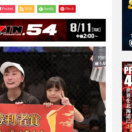
Pocket
RSS
feedly
Pin it