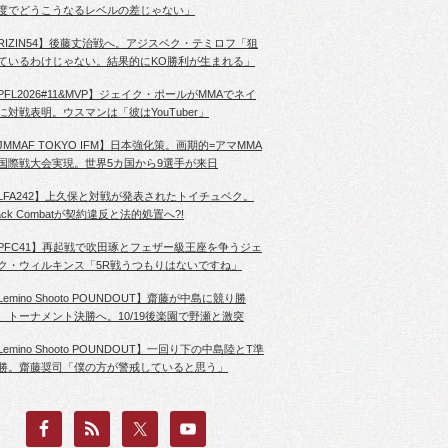
度でどうこうなるレベルの差じゃない」
RIZIN54】後藤丈治戦へ。アジスベク・テミロフ「狙
ているわけじゃない。結果的にKO勝利が生まれる」
PFL2026#11&MVP】ジェイク・ポールがMMAでネイ
に対戦表明。ウスマンは「彼はYouTuber」
JMMAF TOKYO IFM】日本強化策。画期的=アマMMA
国際戦大会実現。世界5カ国から9選手が来日
LFA242】上久保と対戦が発表されたトイチュベク。
lack Combatが契約違反と法的処置へ?!
PFC41】再起戦で吹田琢とフェザー級王座を争うジェ
ク・ウィルキンス「5R戦うつもりはないですね」
Lemino Shooto POUNDOUT】齋藤が中島に競り勝
、トーナメント決勝へ。10/19後楽園で野瀬と激突
Lemino Shooto POUNDOUT】一回り下の中島陸とT準
勝。齋藤奨司「僕の方が警戒していると思う」