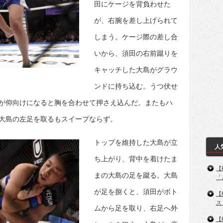
田にケージを背負わせた
が、右腕を差し上げられて
しまう。ケージ際の差し合
いから、須田の右前蹴りを
キャッチした大島がグラウ
ンドに持ち込む。うつ伏せ
が仰向けになると胸を合わせて押さえ込んだ。またもハ
大島の左足を取るもスイープならず。
トップを維持した大島が立
人
ち上がり、背中を着けたま
【
まの大島の足を蹴る。大島
「
が足を捌くと、須田がボト
【
ス
ムから足を取り、右足へ外
【