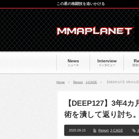
この星の格闘技を追いかける
News
Interview
Re
ニュース
インタビュー
試合
Home
Report
,
J-CAGE
【DEEP127】3年4
【DEEP127】3年
術を潰して返り討ち。
2025.09.15
Report
J-CAGE