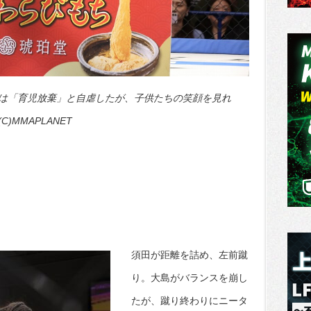
は「育児放棄」と自虐したが、子供たちの笑顔を見れ
MMAPLANET
須田が距離を詰め、左前蹴
り。大島がバランスを崩し
たが、蹴り終わりにニータ