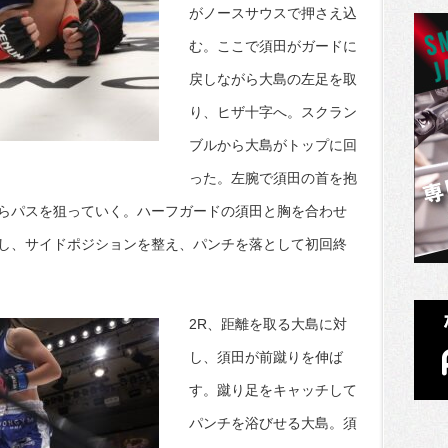
がノースサウスで押さえ込
む。ここで須田がガードに
戻しながら大島の左足を取
り、ヒザ十字へ。スクラン
ブルから大島がトップに回
った。左腕で須田の首を抱
らパスを狙っていく。ハーフガードの須田と胸を合わせ
し、サイドポジションを整え、パンチを落として初回終
2R、距離を取る大島に対
し、須田が前蹴りを伸ば
す。蹴り足をキャッチして
パンチを浴びせる大島。須