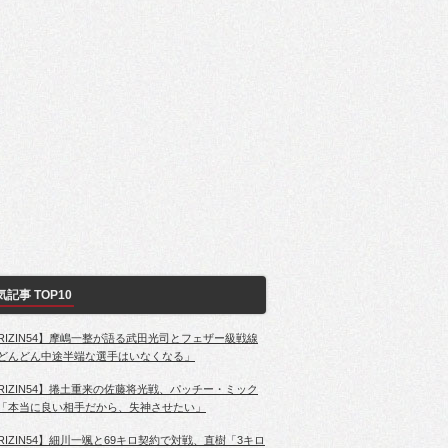
気記事 TOP10
RIZIN54】摩嶋一整が語る武田光司とフェザー級戦線
どんどん中途半端な選手はいなくなる」
RIZIN54】捲土重来の佐藤将光戦、パッチー・ミック
「本当に良い相手だから、失神させたい」
RIZIN54】細川一颯と69キロ契約で対戦、直樹「3キロ