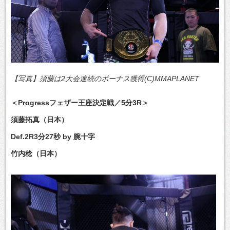
【写真】須藤は2大会連続のボーナス獲得(C)MMAPLANET
＜Progressフェザー王座決定戦／5分3R＞
須藤拓真（日本）
Def.2R3分27秒 by 腕十字
竹内稔（日本）