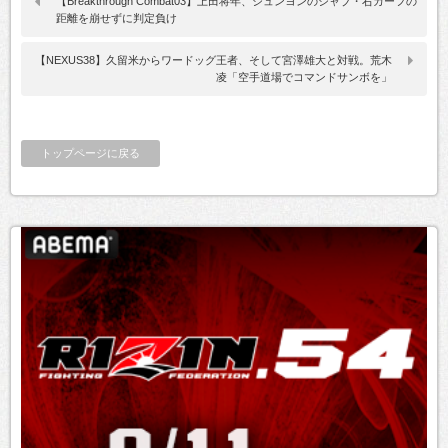
【Breakthrough Combat03】上田将年、ジュンヨンのジャブ・右カーフの
距離を崩せずに判定負け
【NEXUS38】久留米からワードッグ王者、そして宮澤雄大と対戦。荒木
凌「空手道場でコマンドサンボを」
トップページに戻る