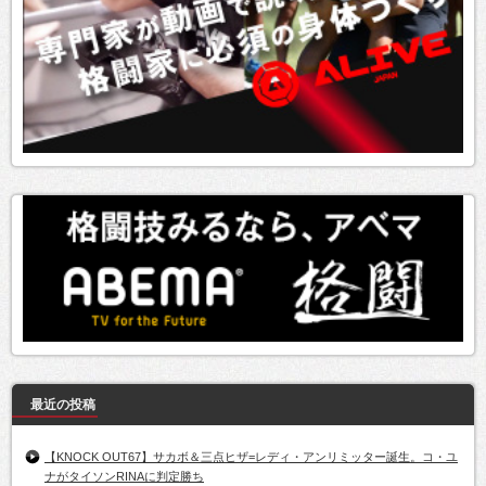
最近の投稿
【KNOCK OUT67】サカボ＆三点ヒザ=レディ・アンリミッター誕生。コ・ユ
ナがタイソンRINAに判定勝ち