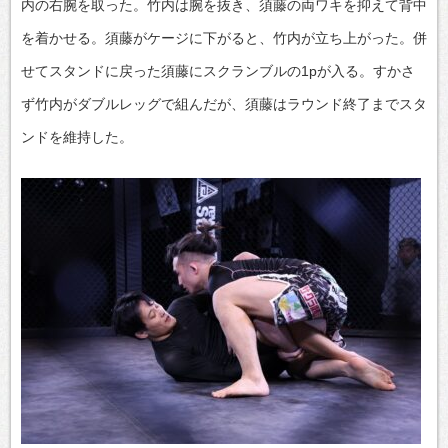
内の右腕を取った。竹内は腕を抜き、須藤の両ワキを抑えて背中
を着かせる。須藤がケージに下がると、竹内が立ち上がった。併
せてスタンドに戻った須藤にスクランブルの1pが入る。すかさ
ず竹内がダブルレッグで組んだが、須藤はラウンド終了までスタ
ンドを維持した。