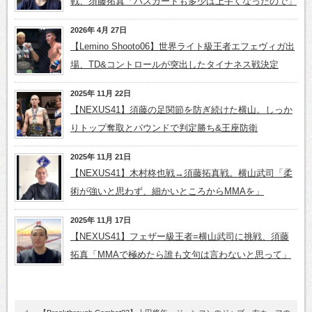
戦、須藤拓真「パスガードも多少は上手くなったので」
2026年 4月 27日
【Lemino Shooto06】世界ライト級王者エフェヴィガ出
場、TD&コントロールが突出したタイナネス戦決定
2025年 11月 22日
【NEXUS41】須藤の足関節を防ぎ続けた横山。しっか
りトップ奪取とパウンドで判定勝ち&王座防衛
2025年 11月 21日
【NEXUS41】木村柊也戦→須藤拓真戦。横山武司「柔
術が強いと思わず、細かいところからMMAを」
2025年 11月 17日
【NEXUS41】フェザー級王者=横山武司に挑戦、須藤
拓真「MMAで極めたら誰も文句は言わないと思って」