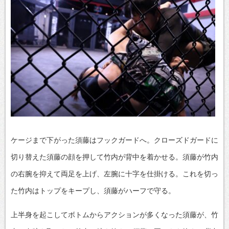
ケージまで下がった須藤はフックガードへ。クローズドガードに
切り替えた須藤の顔を押して竹内が背中を着かせる。須藤が竹内
の右腕を抑えて両足を上げ、左腕に十字を仕掛ける。これを切っ
た竹内はトップをキープし、須藤がハーフで守る。
上半身を起こしてボトムからアクションが多くなった須藤が、竹