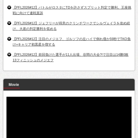
【PFL2026#12】バトルがロスタにTDを許さずスプリット判定で勝利。王座挑
戦に向けて連戦直訴
【PFL2026#12】ジェフリーが得意のクリンチワークでシルヴェイラを攻め続
け、大差の判定勝利を収める
【PFL2026#12】注目のメジエフ、ゴルソフの左ハイで倒れ僅か59秒でTKO負
け=キャリア初黒星を喫する
【PFL2026#12】前回負けた選手が11人出場、谷間の大会?!で注目は14勝0敗
13フィニッシュのメジエフ
Movie