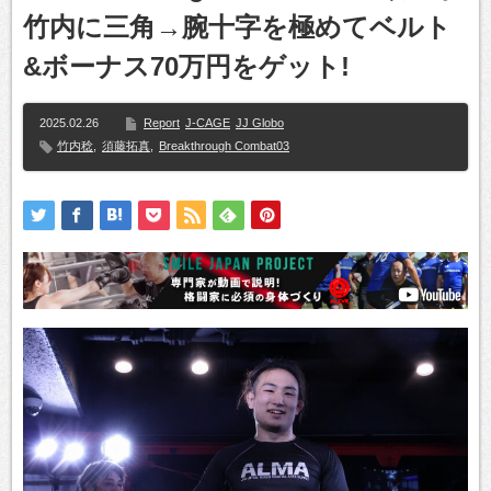
竹内に三角→腕十字を極めてベルト
&ボーナス70万円をゲット!
2025.02.26
Report
J-CAGE
JJ Globo
竹内稔
,
須藤拓真
,
Breakthrough Combat03