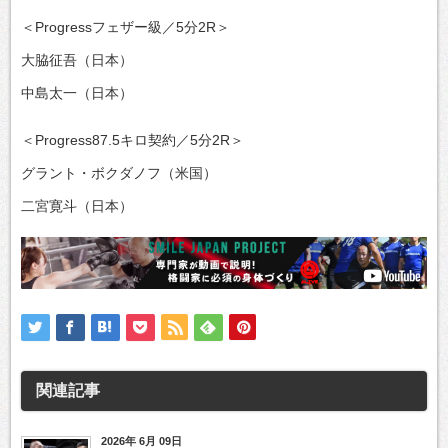
＜Progressフェザー級／5分2R＞
大脇征吾（日本）
中島太一（日本）
＜Progress87.5キロ契約／5分2R＞
グラント・ボクダノフ（米国）
二宮寛斗（日本）
関連記事
2026年 6月 09日