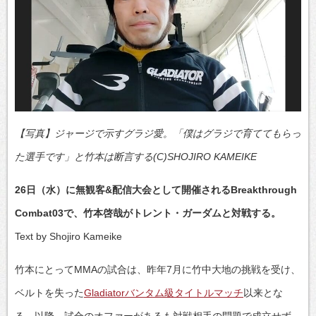
【写真】ジャージで示すグラジ愛。「僕はグラジで育ててもらっ
た選手です」と竹本は断言する(C)SHOJIRO KAMEIKE
26日（水）に無観客&配信大会として開催されるBreakthrough
Combat03で、竹本啓哉がトレント・ガーダムと対戦する。
Text by Shojiro Kameike
竹本にとってMMAの試合は、昨年7月に竹中大地の挑戦を受け、
ベルトを失った
Gladiatorバンタム級タイトルマッチ
以来とな
る。以降、試合のオファーがあるも対戦相手の問題で成立せず