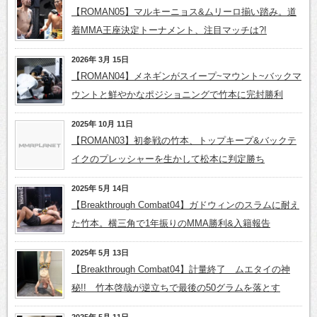
【ROMAN05】マルキーニョス&ムリーロ揃い踏み。道
着MMA王座決定トーナメント、注目マッチは?!
2026年 3月 15日
【ROMAN04】メネギンがスイープ~マウント~バックマ
ウントと鮮やかなポジショニングで竹本に完封勝利
2025年 10月 11日
【ROMAN03】初参戦の竹本、トップキープ&バックテ
イクのプレッシャーを生かして松本に判定勝ち
2025年 5月 14日
【Breakthrough Combat04】ガドウィンのスラムに耐え
た竹本。横三角で1年振りのMMA勝利&入籍報告
2025年 5月 13日
【Breakthrough Combat04】計量終了 ムエタイの神
秘!! 竹本啓哉が逆立ちで最後の50グラムを落とす
2025年 5月 11日