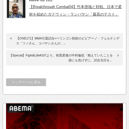
【Breakthrough Combat04】竹本啓哉と対戦、日本で柔
術を始めたガドウィン・ランバヤン「最高のテスト」
【ONE171】MMA引退試合=ベリンゴン戦前のビビアーノ・フェルナンデ
ス「ツノさん、コバヤシさんが…」
【Special】Fight&Life#107より。初黒星後の中村倫也「抱えていたことを
誰にも告げずに、試合当日を」
トップページに戻る