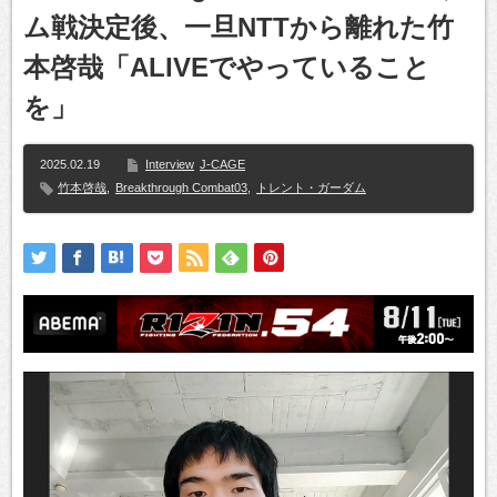
ム戦決定後、一旦NTTから離れた竹
本啓哉「ALIVEでやっていること
を」
2025.02.19
Interview
J-CAGE
竹本啓哉
,
Breakthrough Combat03
,
トレント・ガーダム