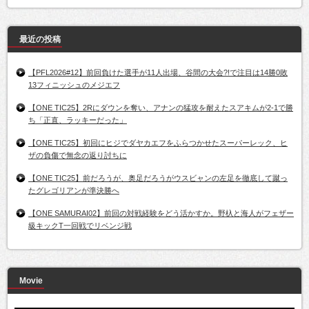
最近の投稿
【PFL2026#12】前回負けた選手が11人出場、谷間の大会?!で注目は14勝0敗
13フィニッシュのメジエフ
【ONE TIC25】2Rにダウンを奪い、アナンの猛攻を耐えたスアキムが2-1で勝
ち「正直、ラッキーだった」
【ONE TIC25】初回にヒジでダヤカエフをふらつかせたスーパーレック、ヒ
ザの負傷で無念の返り討ちに
【ONE TIC25】前だろうが、奥足だろうがウスビャンの左足を徹底して蹴っ
たグレゴリアンが準決勝へ
【ONE SAMURAI02】前回の対戦経験をどう活かすか。野杁と海人がフェザー
級キックT一回戦でリベンジ戦
Movie