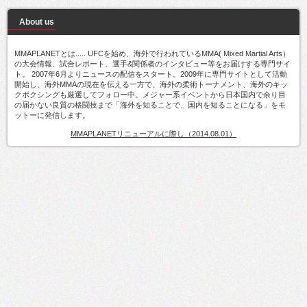
About us
MMAPLANETとは..... UFCを始め、海外で行われているMMA( Mixed Martial Arts）
の大会情報、試合レポート、選手&関係者のインタビュー等をお届けする専門サイ
ト。 2007年6月よりニュースの配信をスタート。2009年に専門サイトとして活動
開始し、海外MMAの現在を伝える一方で、海外の柔術トーナメント、海外のキッ
クボクシングも厳選してフォロー中。メジャー系イベントから日本国内で余り目
の届かない良質の格闘技まで「海外を知ることで、国内を知ることになる」をモ
ットーに発信します。
MMAPLANETリニューアルに際し（2014.08.01）