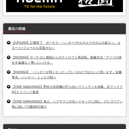
最近の投稿
【UFN284】計量終了 ボーナス・ハンター=サルキルドがガムロ超えへ。カ
ヌート×フォーロも見逃せない
【RIZIN54】サバテロに挑戦からのテミロフと再起戦。後藤丈治「アイツの幸
せを遠慮なく奪いにいける」
【RIZIN54】「パッチーが弱くなったっていうわけではないと思います」佐藤
将光、パッチー・ミックス戦へ
【ONE SAMURAI02】野杁が近距離の打ち合いでメンヤンを攻略。左フックで
KOとリベンジ達成
【ONE SAMURAI02】海人、シアサラニの左ハイキックに沈む。グレゴリアン
戦に続いて2連続KO負け