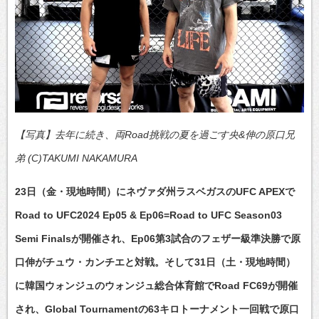
【写真】去年に続き、両Road挑戦の夏を過ごす央&伸の原口兄
弟 (C)TAKUMI NAKAMURA
23日（金・現地時間）にネヴァダ州ラスベガスのUFC APEXで
Road to UFC2024 Ep05 & Ep06=Road to UFC Season03
Semi Finalsが開催され、Ep06第3試合のフェザー級準決勝で原
口伸がチュウ・カンチエと対戦。そして31日（土・現地時間）
に韓国ウォンジュのウォンジュ総合体育館でRoad FC69が開催
され、Global Tournamentの63キロトーナメント一回戦で原口