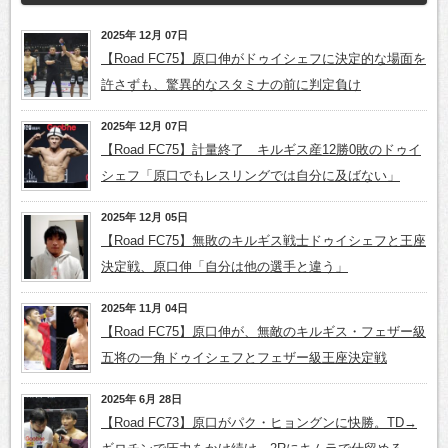
2025年 12月 07日
【Road FC75】原口伸がドゥイシェフに決定的な場面を
許さずも、驚異的なスタミナの前に判定負け
2025年 12月 07日
【Road FC75】計量終了 キルギス産12勝0敗のドゥイ
シェフ「原口でもレスリングでは自分に及ばない」
2025年 12月 05日
【Road FC75】無敗のキルギス戦士ドゥイシェフと王座
決定戦、原口伸「自分は他の選手と違う」
2025年 11月 04日
【Road FC75】原口伸が、無敵のキルギス・フェザー級
五将の一角ドゥイシェフとフェザー級王座決定戦
2025年 6月 28日
【Road FC73】原口がパク・ヒョングンに快勝。TD→