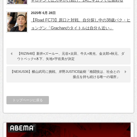
ギロチンで圧力をかけ続け、2Rにキムラで仕留める
2025年 6月 28日
【Road FC73】原口と対戦、自分探し中の38歳パク・ヒ
ョングン「Grachanのタイトルは自分も近い」
【RIZIN48】新井×ズールー、元谷×太田、牛久×将光、金太郎×秋元、ダ
ウトベック×木下、矢地×宇佐美が決定
【NEXUS36】横山武司に挑戦、岸野JUSTICE紘樹「格闘技は、社会との
接点を持ち続ける唯一の場所」
トップページに戻る