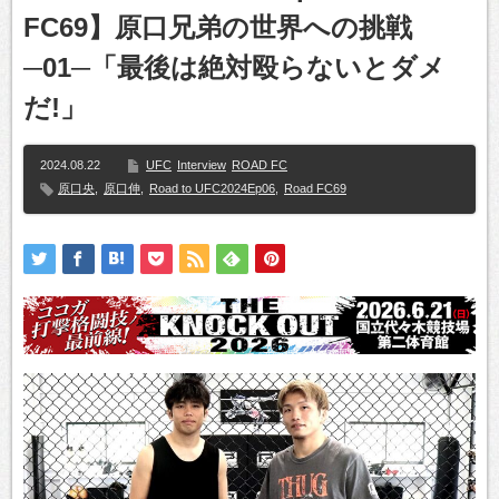
FC69】原口兄弟の世界への挑戦
─01─「最後は絶対殴らないとダメ
だ!」
2024.08.22
UFC
Interview
ROAD FC
原口央
,
原口伸
,
Road to UFC2024Ep06
,
Road FC69