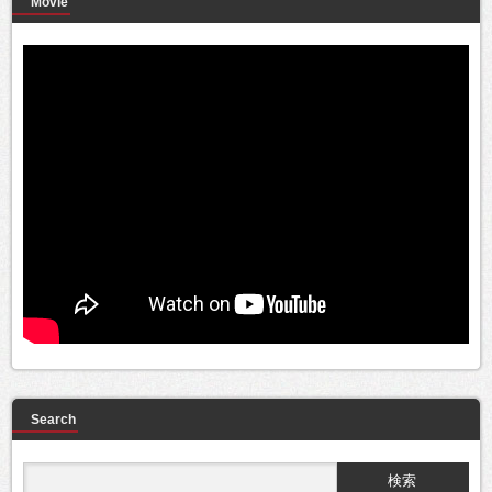
Movie
Search