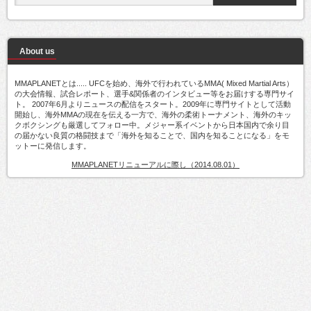
About us
MMAPLANETとは..... UFCを始め、海外で行われているMMA( Mixed Martial Arts）
の大会情報、試合レポート、選手&関係者のインタビュー等をお届けする専門サイ
ト。 2007年6月よりニュースの配信をスタート。2009年に専門サイトとして活動
開始し、海外MMAの現在を伝える一方で、海外の柔術トーナメント、海外のキッ
クボクシングも厳選してフォロー中。メジャー系イベントから日本国内で余り目
の届かない良質の格闘技まで「海外を知ることで、国内を知ることになる」をモ
ットーに発信します。
MMAPLANETリニューアルに際し（2014.08.01）