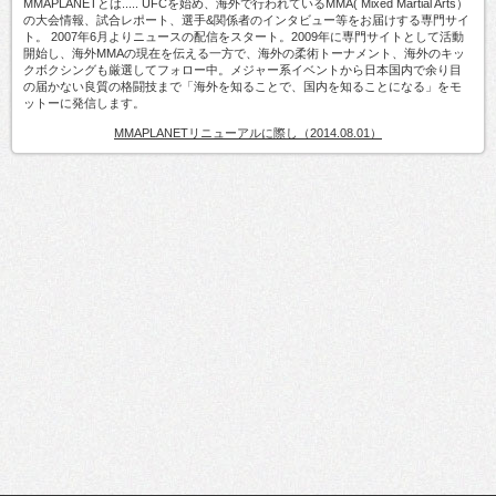
MMAPLANETとは..... UFCを始め、海外で行われているMMA( Mixed Martial Arts）
の大会情報、試合レポート、選手&関係者のインタビュー等をお届けする専門サイ
ト。 2007年6月よりニュースの配信をスタート。2009年に専門サイトとして活動
開始し、海外MMAの現在を伝える一方で、海外の柔術トーナメント、海外のキッ
クボクシングも厳選してフォロー中。メジャー系イベントから日本国内で余り目
の届かない良質の格闘技まで「海外を知ることで、国内を知ることになる」をモ
ットーに発信します。
MMAPLANETリニューアルに際し（2014.08.01）