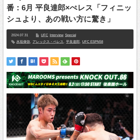
番：6月 平良達郎×ぺレス「フィニッ
シュより、あの戦い方に驚き」
2024.07.31
UFC
Interview
Special
水垣偉弥
,
アレックス・ペレス
,
平良達郎
,
UFC ESPN58