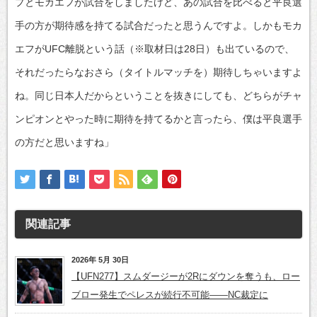
プとモカエフが試合をしましたけど、あの試合を比べると平良選
手の方が期待感を持てる試合だったと思うんですよ。しかもモカ
エフがUFC離脱という話（※取材日は28日）も出ているので、
それだったらなおさら（タイトルマッチを）期待しちゃいますよ
ね。同じ日本人だからということを抜きにしても、どちらがチャ
ンピオンとやった時に期待を持てるかと言ったら、僕は平良選手
の方だと思いますね」
関連記事
2026年 5月 30日
【UFN277】スムダージーが2Rにダウンを奪うも、ロー
ブロー発生でペレスが続行不可能——NC裁定に