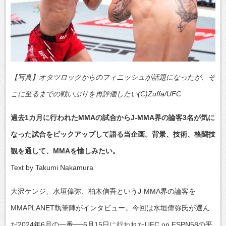
【写真】オタツロックからのフィニッシュが話題になったが、そ
こに至るまでの戦いぶりを再評価したい(C)Zuffa/UFC
過去1カ月に行われたMMAの試合からJ-MMA界の論客3名が気に
なった試合をピックアップして語る当企画。背景、技術、格闘技
観を通して、MMAを愉しみたい。
Text by Takumi Nakamura
大沢ケンジ、水垣偉弥、柏木信吾というJ-MMA界の論客を
MMAPLANET執筆陣がインタビュー。今回は水垣偉弥氏が選ん
だ2024年6月の一番──6月15日に行われたUFC on ESPN58の平