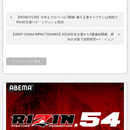
【ROAD FC69】今年もグローバルT開催! 修斗王者キャプテンは初戦で
ROAD王者パク・シウォンと対決
【DEEP OSAKA IMPACT2024#03】8月25日名古屋から5週連続開催。締
めの大阪で須田萌里×イ・イェジ
トップページに戻る