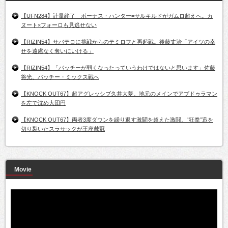
【UFN284】計量終了 ボーナス・ハンター=サルキルドがガムロ超えへ。カ
ヌート×フォーロも見逃せない
【RIZIN54】サバテロに挑戦からのテミロフと再起戦。後藤丈治「アイツの幸
せを遠慮なく奪いにいける」
【RIZIN54】「パッチーが弱くなったっていうわけではないと思います」佐藤
将光、パッチー・ミックス戦へ
【KNOCK OUT67】超アグレッシブ久井大夢。地元のメインでアブドゥラマン
を左で沈め大団円
【KNOCK OUT67】両者3度ダウンを繰り返す激闘を超えた激闘。“狂拳”迅を
切り裂いたスラサックが王座戴冠
Movie