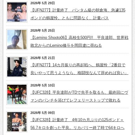
2026年 5月 29日
【UFN277】計量終了 バンタム級の朝倉海、急遽135
ポンドの鶴屋怜。ともに問題なく、計量パス
2026年 5月 25日
【Lemino Shooto06】高校生500円!! 平良達郎、世界戦
敗北からのLemino修斗を岡田遼に尋ねる
2026年 5月 21日
【UFN277】14カ月振りの再起戦へ、鶴屋怜「2番目で
良いやって思うようなら、格闘技なんて辞めれば良い」
2026年 5月 10日
【UFC328】平良達郎がTDで先手を取るも、最終回にヴ
ァンのパンチを浴びてレフェリーストップで敗れる
2026年 5月 09日
【UFC328】計量終了 4年10カ月ぶりの125ポンド＝
56.7キロを創った平良。リカバリー終了時で64キロへ