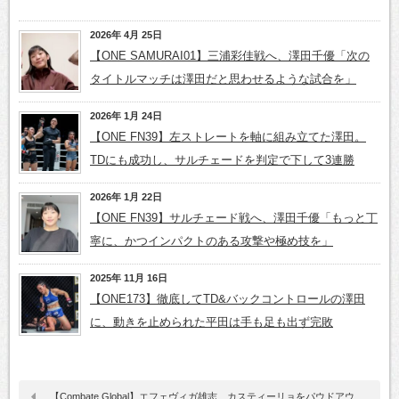
2026年 4月 25日
【ONE SAMURAI01】三浦彩佳戦へ、澤田千優「次の
タイトルマッチは澤田だと思わせるような試合を」
2026年 1月 24日
【ONE FN39】左ストレートを軸に組み立てた澤田。
TDにも成功し、サルチェードを判定で下して3連勝
2026年 1月 22日
【ONE FN39】サルチェード戦へ、澤田千優「もっと丁
寧に、かつインパクトのある攻撃や極め技を」
2025年 11月 16日
【ONE173】徹底してTD&バックコントロールの澤田
に、動きを止められた平田は手も足も出ず完敗
【Combate Global】エフェヴィガ雄志、カスティーリョをパウドアウ