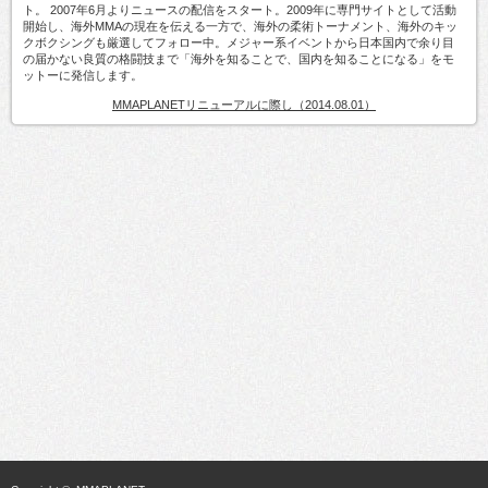
ト。 2007年6月よりニュースの配信をスタート。2009年に専門サイトとして活動
開始し、海外MMAの現在を伝える一方で、海外の柔術トーナメント、海外のキッ
クボクシングも厳選してフォロー中。メジャー系イベントから日本国内で余り目
の届かない良質の格闘技まで「海外を知ることで、国内を知ることになる」をモ
ットーに発信します。
MMAPLANETリニューアルに際し（2014.08.01）