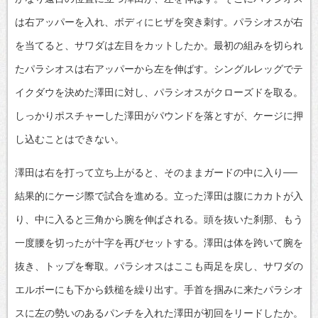
は右アッパーを入れ、ボディにヒザを突き刺す。パラシオスが右
を当てると、サワダは左目をカットしたか。最初の組みを切られ
たパラシオスは右アッパーから左を伸ばす。シングルレッグでテ
イクダウを決めた澤田に対し、パラシオスがクローズドを取る。
しっかりポスチャーした澤田がパウンドを落とすが、ケージに押
し込むことはできない。
澤田は右を打って立ち上がると、そのままガードの中に入り──
結果的にケージ際で試合を進める。立った澤田は腹にカカトが入
り、中に入ると三角から腕を伸ばされる。頭を抜いた刹那、もう
一度腰を切ったが十字を再びセットする。澤田は体を跨いて腕を
抜き、トップを奪取。パラシオスはここも両足を戻し、サワダの
エルボーにも下から鉄槌を繰り出す。手首を掴みに来たパラシオ
スに左の勢いのあるパンチを入れた澤田が初回をリードしたか。