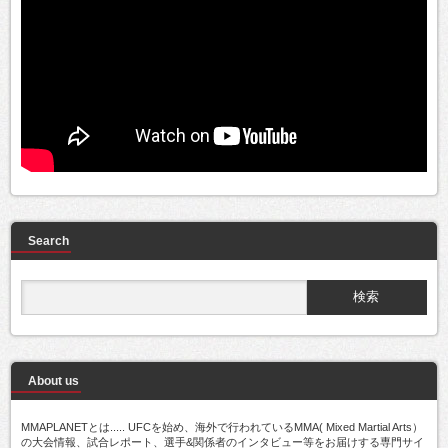
Search
About us
MMAPLANETとは..... UFCを始め、海外で行われているMMA( Mixed Martial Arts）
の大会情報、試合レポート、選手&関係者のインタビュー等をお届けする専門サイ