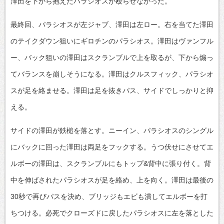
澤田を下から抱えたパラシオスが殴らせなかった。
最終回、パラシオスが左ジャブ、澤田は左ロー。右を当てた澤田
のテイクダウン狙いにギロチンのパラシオス。澤田はヴァンフル
ー、バック狙いの澤田はスクランブルで上を取るが、下から煽っ
てバランスを崩しそうになる。澤田はクルスフィック、パラシオ
スが足を絡ませる。澤田は足を抜きパス、サイドでしっかりと抑
える。
サイドの澤田が鉄槌を落とす。ニーイン、パラシオスのシングル
にバックに回った澤田は両足をフックする。うつ伏せにさせてエ
ルボーの澤田は、スクランブルにもトップ&背中に張り付く。背
中を伸ばされたパラシオスが足を絡め、上を向く。澤田は最後の
30秒で再びパスを決め、ブリッジもエビも潰してエルボーを打
ちつける。必死でクローズドに戻したパラシオスに左を落とした