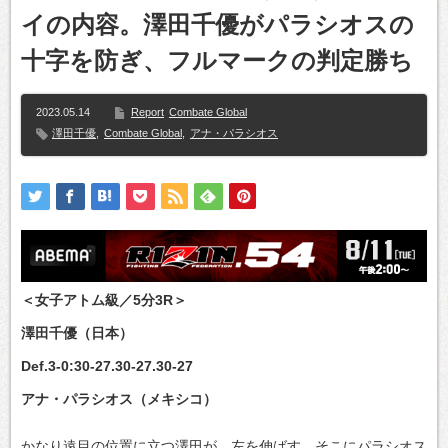
イの内容。澤田千優がパラシオスの
十字を防ぎ、フルマークの判定勝ち
2023.05.14
Report
Combate Global
澤田千優
,
Combate Global
,
アナ・パラシオス
＜女子アトム級／5分3R＞
澤田千優（日本）
Def.3-0:30-27.30-27.30-27
アナ・パラシオス（メキシコ）
かなり遠目の位置に立つ澤田が、左を伸ばす。そこにパラシオス