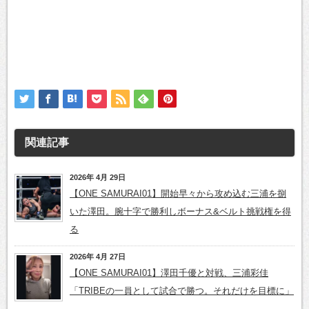
関連記事
2026年 4月 29日
【ONE SAMURAI01】開始早々から攻め込む三浦を捌
いた澤田。腕十字で勝利しボーナス&ベルト挑戦権を得
る
2026年 4月 27日
【ONE SAMURAI01】澤田千優と対戦、三浦彩佳
「TRIBEの一員として試合で勝つ。それだけを目標に」