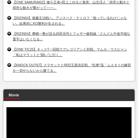
【ONE SAMURAI02】修斗王者=田上こゆると激突、山北渓人「得意な動きと
得意な動きが繋がって――」
【RIZIN54】後藤丈治戦へ。アジスベク・テミロフ「狙っているわけじゃな
い。結果的にKO勝利が生まれる」
【RIZIN54】摩嶋一整が語る武田光司とフェザー級戦線「どんどん中途半端な
選手はいなくなる」
【ONE TIC25】キックT一回戦でグレゴリアンと対戦、マムカ・ウスビャン
「私はマラットと“闘い”に行く」
【KNOCK OUT67】スラサックとRED王座決定戦、“狂拳”迅「ムエタイの練習
を一切やらないから勝てる」
Movie