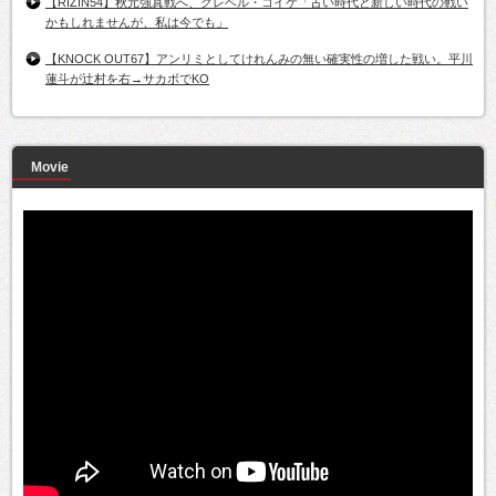
【RIZIN54】秋元強真戦へ、クレベル・コイケ「古い時代と新しい時代の戦い
かもしれませんが、私は今でも」
【KNOCK OUT67】アンリミとしてけれんみの無い確実性の増した戦い。平川
蓮斗が辻村を右→サカボでKO
Movie