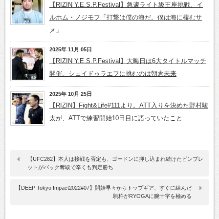
【RIZIN Y.E.S.P.Festival】急遽ライト級王座挑戦、イ
ルホム・ノジモフ「打撃は僕の海だ。僕は海に棲むサ
メ」
2025年 11月 05日
【RIZIN Y.E.S.P.Festival】大晦日は6大タイトルマッチ
開催。シェイドゥラエフに挑むのは朝倉未来
2025年 10月 25日
【RIZIN】Fight&Life#111より。ATT入りを決めた野村駿
太が、ATTで練習開始10日目に語っていたこと
【UFC282】本人は接戦を否定も、ゴードンに押し込まれ続けたピンブレ
ットがバック奪取で辛くも判定勝ち
【DEEP Tokyo Impact2022#07】開始早々からトップギア、すぐに組んだ
駒杵がRYOGAに腕十字を極める