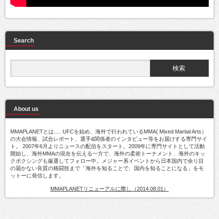
Search
About us
MMAPLANETとは..... UFCを始め、海外で行われているMMA( Mixed Martial Arts）
の大会情報、試合レポート、選手&関係者のインタビュー等をお届けする専門サイ
ト。 2007年6月よりニュースの配信をスタート。2009年に専門サイトとして活動
開始し、海外MMAの現在を伝える一方で、海外の柔術トーナメント、海外のキッ
クボクシングも厳選してフォロー中。メジャー系イベントから日本国内で余り目
の届かない良質の格闘技まで「海外を知ることで、国内を知ることになる」をモ
ットーに発信します。
MMAPLANETリニューアルに際し（2014.08.01）