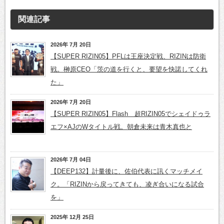
関連記事
2026年 7月 20日
【SUPER RIZIN05】PFLは王座決定戦、RIZINは防衛
戦。榊原CEO「茨の道を行くと、要望を快諾してくれ
た」
2026年 7月 20日
【SUPER RIZIN05】Flash 超RIZIN05でシェイドゥラ
エフ×AJのWタイトル戦。朝倉未来は青木真也と
2026年 7月 04日
【DEEP132】計量後に、佐伯代表に訊くマッチメイ
ク。「RIZINから戻ってきても、凌ぎ合いになる試合
を」
2025年 12月 25日