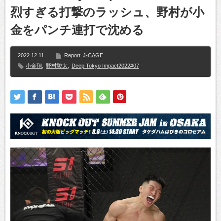
烈すぎる打撃のラッシュ、野村が小
金をパンチ連打で沈める
2022.12.11
Report
J-CAGE
小金翔
,
野村駿太
,
Deep Tokyo Impact2022#07