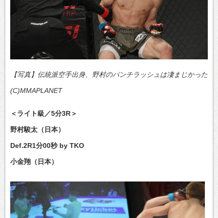
【写真】伝統派空手出身、野村のパンチラッシュは凄まじかった
(C)MMAPLANET
＜ライト級／5分3R＞
野村駿太（日本）
Def.2R1分00秒 by TKO
小金翔（日本）