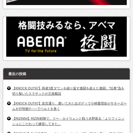
最近の投稿
【KNOCK OUT67】両者3度ダウンを繰り返す激闘を超えた激闘。“狂拳”迅を
切り裂いたスラサックが王座戴冠
【KNOCK OUT67】宣言通り、磨いてきた左ボディで小林愛理奈がサネーガー
ムを97秒殺!!――でベルトを巻く
【RIZIN54】RIZIN初陣で、リー・カイウェンと戦う水野新太「よりフィニッ
シュにこだわって練習してきた」