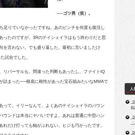
──ゴツ男（笑）。
満ち足りていなかったですね。あのピンチを何度も復活し
あったのですが、3Rのテイシェイラはもう終わりだと思
句を言わない。でも盛り返した。最初に言いましたけ
きた試合でした。
、リバーサルも。間違った判断もあったし、ファイトIQ
が詰まった──根底に根性があった宝石箱みたいなMMAで
人
【
あって。イリーなんて、よくあのテイシェイラのパウン
程
パウンドは本当にヤバいですよ。あれは普通に中型ハン
【
「
あれだけ打っても軸がぶれない。ヒジも巧かったです。
【