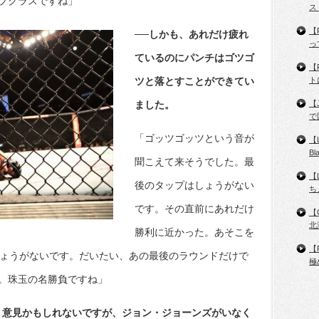
プクラスですね」
ス
【
──しかも、あれだけ疲れ
っ
ているのにパンチはゴツゴ
【
ツと落とすことができてい
ト
ました。
【
で
「ゴッツゴッツという音が
【
B
聞こえて来そうでした。最
【
後のタップはしょうがない
ち
です。その直前にあれだけ
【
北
勝利に近かった。あそこを
【
しょうがないです。だいたい、あの最後のラウンドだけで
極
。珠玉の名勝負ですね」
う意見かもしれないですが、ジョン・ジョーンズがいなく