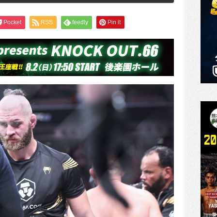
Pocket
RSS
feedly
Pin it