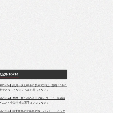
気記事 TOP10
RIZIN54】細川一颯と69キロ契約で対戦、直樹「3キロ
度でどうこうなるレベルの差じゃない」
RIZIN54】摩嶋一整が語る武田光司とフェザー級戦線
どんどん中途半端な選手はいなくなる」
RIZIN54】捲土重来の佐藤将光戦、パッチー・ミック