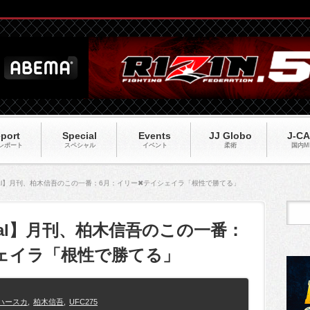
port
Special
Events
JJ Globo
J-C
レポート
スペシャル
イベント
柔術
国内M
ial】月刊、柏木信吾のこの一番：6月：イリー✖テイシェイラ「根性で勝てる」
ial】月刊、柏木信吾のこの一番：
ェイラ「根性で勝てる」
ハースカ
,
柏木信吾
,
UFC275