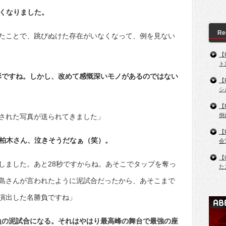
白くなりました。
Re
ったことで、跳びぬけた存在がいなくなって、例を見ない
【
ト
形ですね。しかし、改めて感慨深いモノがあるのではない
【
シ
【
倒
された写真が送られてきました」
【
 柏木さん、泣きそうだなぁ（笑）。
会
【
しました。あと28秒ですからね。あそこでタップを奪っ
た
島さんが言われたように泥試合だったから、あそこまで
演出した名勝負ですね」
負の泥試合になる。それはやはり最高峰の舞台で最強の座