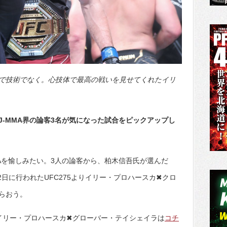
で技術でなく。心技体で最高の戦いを見せてくれたイリ
J-MMA界の論客3名が気になった試合をピックアップし
Aを愉しみたい。3人の論客から、柏木信吾氏が選んだ
12日に行われたUFC275よりイリー・プロハースカ✖クロ
らおう。
イリー・プロハースカ✖グローバー・テイシェイラは
コチ