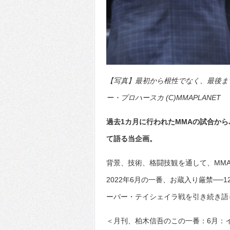
【写真】最初から根性でなく、最後ま
ー・プロハースカ (C)MMAPLANET
過去1カ月に行われたMMAの試合から
て語る当企画。
背景、技術、格闘技観を通して、MM
2022年6月の一番、お蔵入り厳禁──
ーバー・テイシェイラ戦を引き続き語
＜月刊、柏木信吾のこの一番：6月：