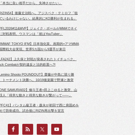
「本当に良い相手だから、失神させたい」
RIZIN54】後藤丈治戦へ。アジスベク・テミロフ「狙
ているわけじゃない。結果的にKO勝利が生まれる」
PFL2026#11&MVP】ジェイク・ポールがMMAでネイ
に対戦表明。ウスマンは「彼はYouTuber」
JMMAF TOKYO IFM】日本強化策。画期的=アマMMA
国際戦大会実現。世界5カ国から9選手が来日
LFA242】上久保と対戦が発表されたトイチュベク。
lack Combatが契約違反と法的処置へ?!
Lemino Shooto POUNDOUT】齋藤が中島に競り勝
、トーナメント決勝へ。10/19後楽園で野瀬と激突
ONE SAMURAI02】修斗王者=田上こゆると激突、山
渓人「得意な動きと得意な動きが繋がって――」
PFC41】バンタム級王者・森永が初回で西に肩固めを
めて防衛成功。試合後にRIZIN再出撃を宣言