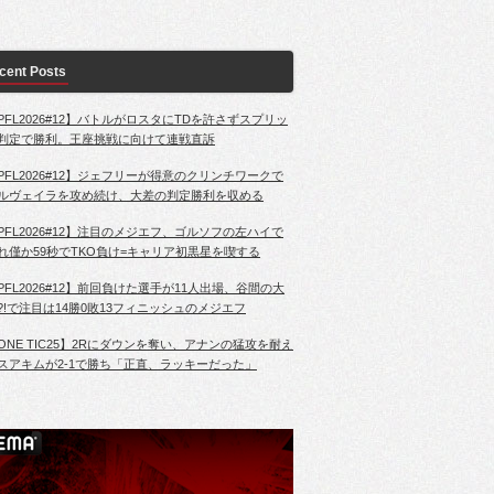
cent Posts
PFL2026#12】バトルがロスタにTDを許さずスプリッ
判定で勝利。王座挑戦に向けて連戦直訴
PFL2026#12】ジェフリーが得意のクリンチワークで
ルヴェイラを攻め続け、大差の判定勝利を収める
PFL2026#12】注目のメジエフ、ゴルソフの左ハイで
れ僅か59秒でTKO負け=キャリア初黒星を喫する
PFL2026#12】前回負けた選手が11人出場、谷間の大
?!で注目は14勝0敗13フィニッシュのメジエフ
ONE TIC25】2Rにダウンを奪い、アナンの猛攻を耐え
スアキムが2-1で勝ち「正直、ラッキーだった」