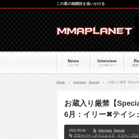
この星の格闘技を追いかける
News
Interview
Re
ニュース
インタビュー
試合
Home
Interview
,
Special
お蔵入り厳禁【Spec
お蔵入り厳禁【Spec
6月：イリー✖テイシ
2022.09.06
Interview
Special
グローバー・テイシェイラ
,
イリー・プロ