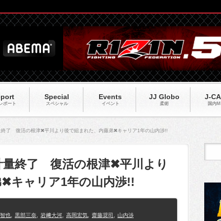
port
Special
Events
JJ Globo
J-C
レポート
スペシャル
イベント
柔術
国内M
5】計量終了 復活の根津✖平川より後で組まれた、内藤弟✖キャリア1年の山内渉!!
05】計量終了 復活の根津✖平川より
✖キャリア1年の山内渉!!
智也
,
黒部三奈
,
岩﨑大河
,
高岡宏気
,
齋藤奨司
,
山内渉