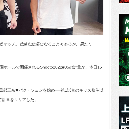
差マッチ。壮絶な結果になることもあるが、果たし
ールで開催されるShooto2022#05の計量が、本日15
黒部三奈✖パク・ソヨンを始め──第1試合のキッズ修斗以
て計量をクリアした。