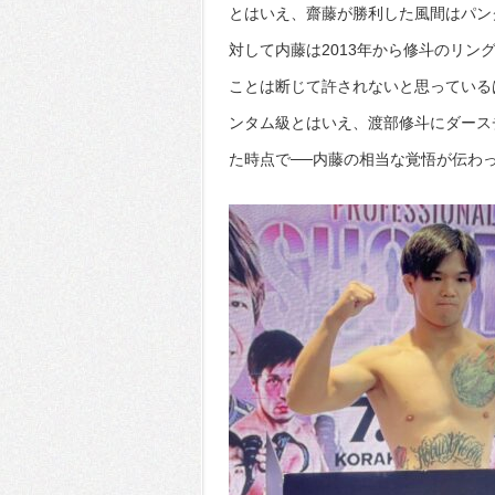
とはいえ、齋藤が勝利した風間はパン
対して内藤は2013年から修斗のリン
ことは断じて許されないと思っているはず。
ンタム級とはいえ、渡部修斗にダース
た時点で──内藤の相当な覚悟が伝わ