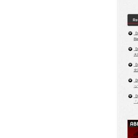
Re
【
B
【
大
【
北
【
っ
【
「