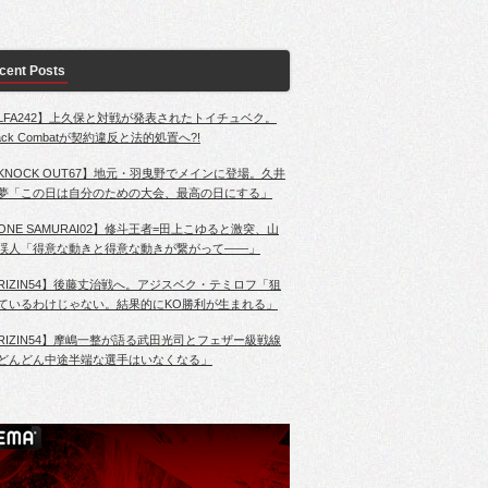
cent Posts
LFA242】上久保と対戦が発表されたトイチュベク。
lack Combatが契約違反と法的処置へ?!
KNOCK OUT67】地元・羽曳野でメインに登場。久井
夢「この日は自分のための大会、最高の日にする」
ONE SAMURAI02】修斗王者=田上こゆると激突、山
渓人「得意な動きと得意な動きが繋がって――」
RIZIN54】後藤丈治戦へ。アジスベク・テミロフ「狙
ているわけじゃない。結果的にKO勝利が生まれる」
RIZIN54】摩嶋一整が語る武田光司とフェザー級戦線
どんどん中途半端な選手はいなくなる」