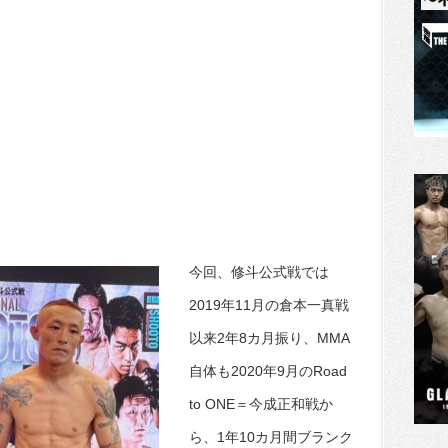
今回、修斗公式戦では
2019年11月の倉本一真戦
以来2年8カ月振り、MMA
自体も2020年9月のRoad
to ONE＝今成正和戦か
ら、1年10カ月間ブランク