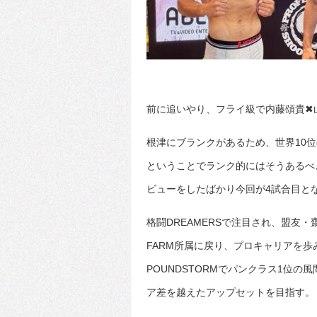
前に追いやり、フライ級で内藤頌貴✖
根津にブランクがあるため、世界10
ということでランク的にはそうあるべ
ビューをしたばかり今回が4試合目と
格闘DREAMERSで注目され、盟友・齋
FARM所属に戻り、プロキャリアを
POUNDSTORMでパンクラス1位
ア差を越えたアップセットを目指す。