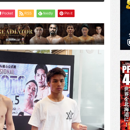
Pocket
RSS
feedly
Pin it