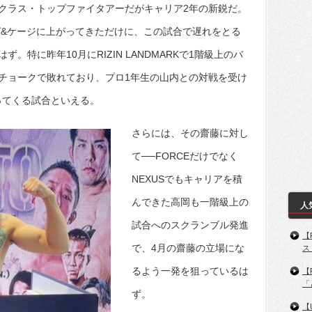
クラス・トップファイタアーだがキャリア2年の新鋭だ。
グ&ケージに上がってきただけに、この試合で遅れをとる
特に昨年10月にRIZIN LANDMARKで1階級上のバ
チョークで敗れており、プロ1年生の山内との対戦を受け
ってくる試合といえる。
さらには、その齋藤に対し
て──FORCEだけでなく
NEXUSでもキャリアを積
んできた高岡も一階級上の
人
試合へのスクランブル発進
【
で、4月の齋藤の立場にな
ス
るよう一発を狙っているは
【
「
ず。
【