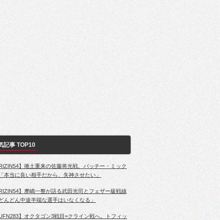
気記事 TOP10
RIZIN54】捲土重来の佐藤将光戦、パッチー・ミック
「本当に良い相手だから、失神させたい」
RIZIN54】摩嶋一整が語る武田光司とフェザー級戦線
どんどん中途半端な選手はいなくなる」
UFN283】オクタゴン3戦目=クライン戦へ。トフィッ