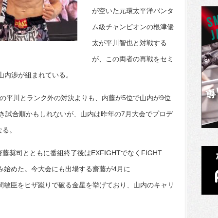
が空いた元環太平洋バンタ
ム級チャンピオンの根津優
太が平川智也と対戦する
が、この両者の再戦をセミ
山内渉が組まれている。
位の平川とランク外の対決よりも、内藤が5位で山内が9位
き試合順かもしれないが、山内は昨年の7月大会でプロデ
なる。
藤奨司とともに番組終了後はEXFIGHTでなくFIGHT
歩み始めた。今大会にも出場する齋藤が4月に
の風間敏臣をヒザ蹴りで破る金星を挙げており、山内のキャリ