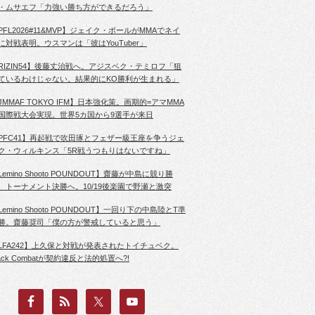
・ムサエフ「力強い勝ち方ができるだろう」
PFL2026#11&MVP】ジェイク・ポールがMMAでネイ
に対戦表明。ウスマンは「彼はYouTuber」
RIZIN54】後藤丈治戦へ。アジスベク・テミロフ「狙
ているわけじゃない。結果的にKO勝利が生まれる」
JMMAF TOKYO IFM】日本強化策。画期的=アマMMA
国際戦大会実現。世界5カ国から9選手が来日
PFC41】再起戦で吹田琢とフェザー級王座を争うジェ
ク・ウィルキンス「5R戦うつもりはないですね」
Lemino Shooto POUNDOUT】齋藤が中島に競り勝
、トーナメント決勝へ。10/19後楽園で野瀬と激突
Lemino Shooto POUNDOUT】一回り下の中島陸とT準
勝。齋藤奨司「僕の方が警戒していると思う」
LFA242】上久保と対戦が発表されたトイチュベク。
lack Combatが契約違反と法的処置へ?!