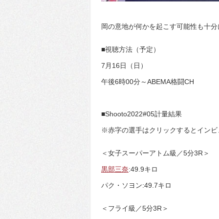
岡の意地が何かを起こす可能性も十分
■視聴方法（予定）
7月16日（日）
午後6時00分～ABEMA格闘CH
■Shooto2022#05計量結果
※赤字の選手はクリックするとインビ
＜女子スーパーアトム級／5分3R＞
黒部三奈
:49.9キロ
パク・ソヨン:49.7キロ
＜フライ級／5分3R＞