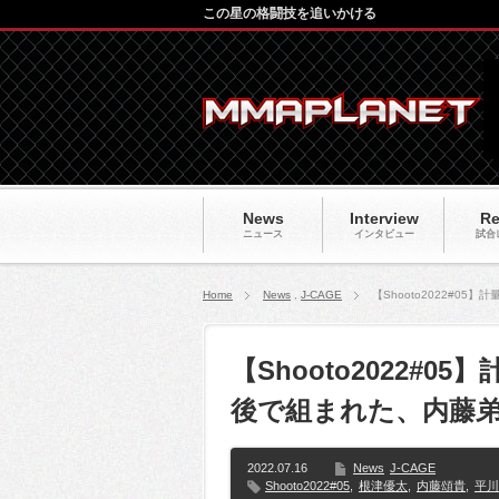
この星の格闘技を追いかける
News
Interview
Re
ニュース
インタビュー
試合
Home
News
,
J-CAGE
【Shooto2022#0
【Shooto2022#
後で組まれた、内藤弟
2022.07.16
News
J-CAGE
Shooto2022#05
,
根津優太
,
内藤頌貴
,
平川