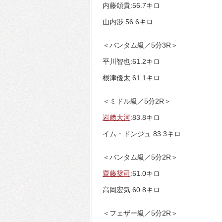
内藤頌貴:56.7キロ
山内渉:56.6キロ
＜バンタム級／5分3R＞
平川智也:61.2キロ
根津優太:61.1キロ
＜ミドル級／5分2R＞
岩﨑大河
:83.8キロ
イム・ドンジュ:83.3キロ
＜バンタム級／5分2R＞
齋藤奨司
:61.0キロ
高岡宏気:60.8キロ
＜フェザー級／5分2R＞