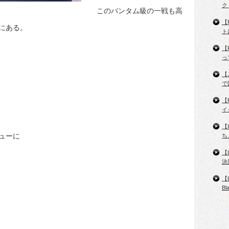
ク
このバンタム級の一戦も高
【
にある。
ト
【
っ
【
で
【
イ
【
ューに
ち
【
決
【
B