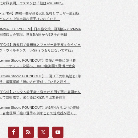
に対戦表明。ウスマンは「彼はYouTuber」
RIZIN54】摩嶋一整が語る武田光司とフェザー級戦線
どんどん中途半端な選手はいなくなる」
JMMAF TOKYO IFM】日本強化策。画期的=アマMMA
国際戦大会実現。世界5カ国から9選手が来日
PFC41】再起戦で吹田琢とフェザー級王座を争うジェ
ク・ウィルキンス「5R戦うつもりはないですね」
Lemino Shooto POUNDOUT】齋藤が中島に競り勝
、トーナメント決勝へ。10/19後楽園で野瀬と激突
Lemino Shooto POUNDOUT】一回り下の中島陸とT準
勝。齋藤奨司「僕の方が警戒していると思う」
PFC41】バンタム級王者・森永が初回で西に肩固めを
めて防衛成功。試合後にRIZIN再出撃を宣言
Lemino Shooto POUNDOUT】約1年4カ月ぶりの復帰
、岩倉優輝「強い選手を倒すことで達成感が湧く」