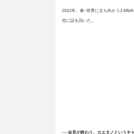
2022年、春~世界に立ち向かうJ-M
也に話を訊いた。
──会見が終わり、カエタノというキ