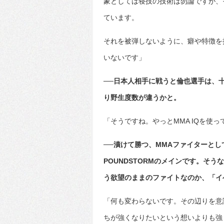
象としては寝技の技術は勿論ですが、
ています。
それを被弾しないように、癖や特徴を
いないです」
──日本人相手に戦うと倫也選手は、
り野生度数が違うかと。
「そうですね。やっとMMA IQを使
──漬けて勝つ、MMAファイターと
POUNDSTORMのメインです。そ
う欲望のままのファイトなのか、「イ
「何も変わらないです。その辺りを意
ちが強くなりたいという想いよりも強く