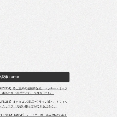
気記事 TOP10
RIZIN54】捲土重来の佐藤将光戦、パッチー・ミック
「本当に良い相手だから、失神させたい」
UFN283】オクタゴン3戦目=クライン戦へ。トフィッ
・ムサエフ「力強い勝ち方ができるだろう」
PFL2026#11&MVP】ジェイク・ポールがMMAでネイ