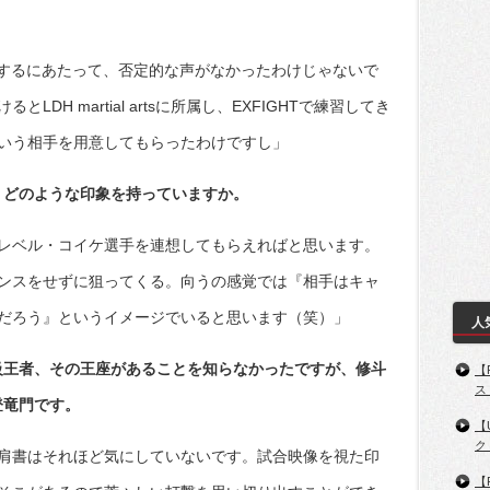
rtsに所属するにあたって、否定的な声がなかったわけじゃないで
DH martial artsに所属し、EXFIGHTで練習してき
いう相手を用意してもらったわけですし」
、どのような印象を持っていますか。
レベル・コイケ選手を連想してもらえればと思います。
ンスをせずに狙ってくる。向うの感覚では『相手はキャ
だろう』というイメージでいると思います（笑）」
人
級王者、その王座があることを知らなかったですが、修斗
【
ス
登竜門です。
【
ク
肩書はそれほど気にしていないです。試合映像を視た印
【