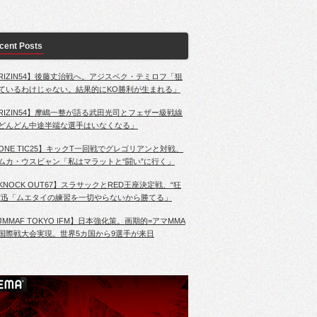
cent Posts
RIZIN54】後藤丈治戦へ。アジスベク・テミロフ「狙
ているわけじゃない。結果的にKO勝利が生まれる」
RIZIN54】摩嶋一整が語る武田光司とフェザー級戦線
どんどん中途半端な選手はいなくなる」
ONE TIC25】キックT一回戦でグレゴリアンと対戦、
ムカ・ウスビャン「私はマラットと“闘い”に行く」
KNOCK OUT67】スラサックとRED王座決定戦、“狂
”迅「ムエタイの練習を一切やらないから勝てる」
JMMAF TOKYO IFM】日本強化策。画期的=アマMMA
国際戦大会実現。世界5カ国から9選手が来日