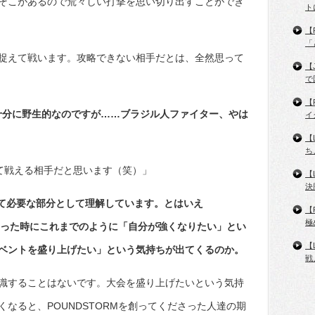
そこがあるので荒々しい打撃を思い切り出すことができ
ト
【
「
捉えて戦います。攻略できない相手だとは、全然思って
【
で
【
十分に野生的なのですが……ブラジル人ファイター、やは
イ
【
ち
って戦える相手だと思います（笑）」
【
決
して必要な部分として理解しています。とはいえ
【
極
うなった時にこれまでのように「自分が強くなりたい」とい
【
ベントを盛り上げたい」という気持ちが出てくるのか。
戦
識することはないです。大会を盛り上げたいという気持
なると、POUNDSTORMを創ってくださった人達の期