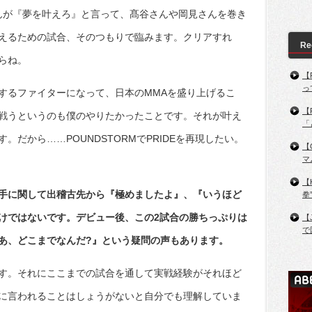
さんが『夢を叶えろ』と言って、髙谷さんや岡見さんを巻き
えるための試合、そのつもりで臨みます。クリアすれ
Re
らね。
【
っ
するファイターになって、日本のMMAを盛り上げるこ
【
戦うというのも僕のやりたかったことです。それが叶え
「
だから……POUNDSTORMでPRIDEを再現したい。
【
マ
【
選手に関して出稽古先から『極めましたよ』、『いうほど
拳
けではないです。デビュー後、この2試合の勝ちっぷりは
【
で
あ、どこまでなんだ?』という疑問の声もあります。
す。それにここまでの試合を通して実戦経験がそれほど
に言われることはしょうがないと自分でも理解していま