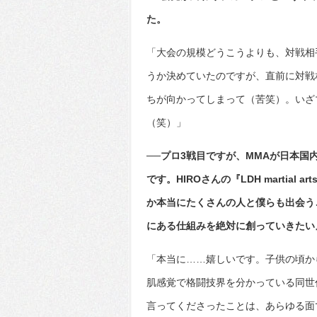
た。
「大会の規模どうこうよりも、対戦相
うか決めていたのですが、直前に対戦
ちが向かってしまって（苦笑）。いざ
（笑）」
──プロ3戦目ですが、MMAが日本
です。HIROさんの『LDH martia
か本当にたくさんの人と僕らも出会う
にある仕組みを絶対に創っていきたい
「本当に……嬉しいです。子供の頃か
肌感覚で格闘技界を分かっている同世
言ってくださったことは、あらゆる面