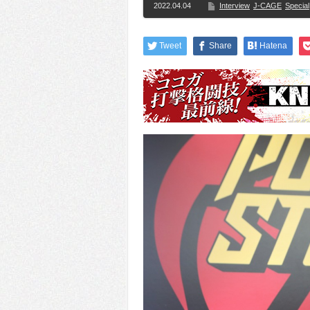
2022.04.04
Interview
J-CAGE
Special
Tweet
Share
Hatena