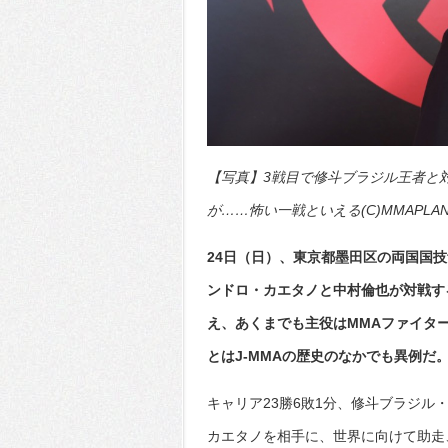
【写真】3戦目で修斗ブラジル王者と
が……怖い一戦といえる(C)MMAPLAN
24日（日）、東京都墨田区の両国国技館
ンドロ・カエタノと中村倫也が対戦す
え、あくまでも主役はMMAファイタ
とはJ-MMAの歴史のなかでも異例だ
キャリア23勝6敗1分、修斗ブラジル
カエタノを相手に、世界に向けて助走