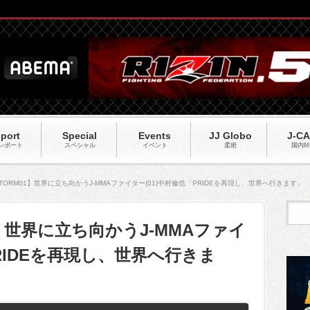
port
Special
Events
JJ Globo
J-C
レポート
スペシャル
イベント
柔術
国内M
STORM01】世界に立ち向かうJ-MMAファイター(01)中村倫也「PRIDEを再現し、世界へ行きます」
1】世界に立ち向かうJ-MMAファイ
PRIDEを再現し、世界へ行きま