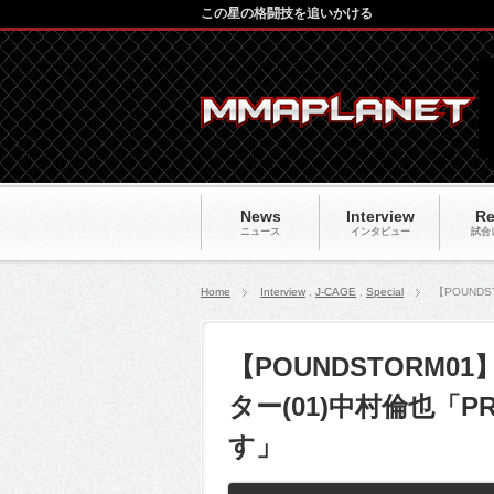
この星の格闘技を追いかける
News
Interview
Re
ニュース
インタビュー
試合
Home
Interview
,
J-CAGE
,
Special
【POUND
【POUNDSTORM0
ター(01)中村倫也「
す」