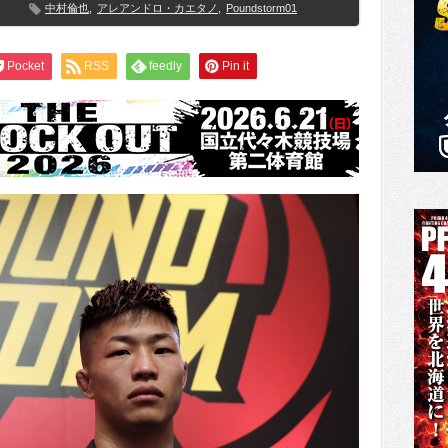
中村倫也
,
アレアンドロ・カエタノ
,
Poundstorm01
Pocket
RSS
feedly
Pin it