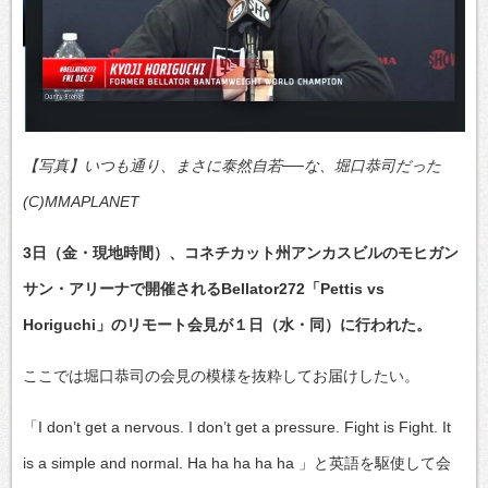
【写真】いつも通り、まさに泰然自若──な、堀口恭司だった
(C)MMAPLANET
3日（金・現地時間）、コネチカット州アンカスビルのモヒガン
サン・アリーナで開催されるBellator272「Pettis vs
Horiguchi」のリモート会見が１日（水・同）に行われた。
ここでは堀口恭司の会見の模様を抜粋してお届けしたい。
「I don’t get a nervous. I don’t get a pressure. Fight is Fight. It
is a simple and normal. Ha ha ha ha ha 」と英語を駆使して会