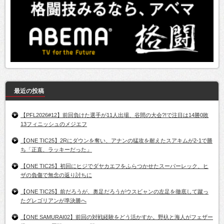
最近の投稿
【PFL2026#12】前回負けた選手が11人出場、谷間の大会?!で注目は14勝0敗
13フィニッシュのメジエフ
【ONE TIC25】2Rにダウンを奪い、アナンの猛攻を耐えたスアキムが2-1で勝
ち「正直、ラッキーだった」
【ONE TIC25】初回にヒジでダヤカエフをふらつかせたスーパーレック、ヒ
ザの負傷で無念の返り討ちに
【ONE TIC25】前だろうが、奥足だろうがウスビャンの左足を徹底して蹴っ
たグレゴリアンが準決勝へ
【ONE SAMURAI02】前回の対戦経験をどう活かすか。野杁と海人がフェザー