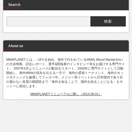
Search
About us
MMAPLANETとは..... UFCを始め、海外で行われているMMA( Mixed Martial Arts）
の大会情報、試合レポート、選手&関係者のインタビュー等をお届けする専門サイ
ト。 2007年6月よりニュースの配信をスタート。2009年に専門サイトとして活動
開始し、海外MMAの現在を伝える一方で、海外の柔術トーナメント、海外のキッ
クボクシングも厳選してフォロー中。メジャー系イベントから日本国内で余り目
の届かない良質の格闘技まで「海外を知ることで、国内を知ることになる」をモ
ットーに発信します。
MMAPLANETリニューアルに際し（2014.08.01）