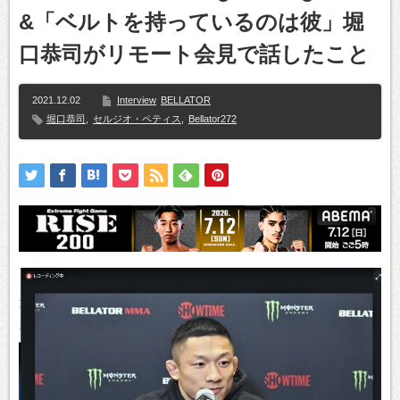
&「ベルトを持っているのは彼」堀
口恭司がリモート会見で話したこと
2021.12.02
Interview
BELLATOR
堀口恭司
,
セルジオ・ペティス
,
Bellator272