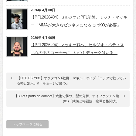
2026年 4月 08日
【PFL2026#04】セルジオとPFL初陣、ミッチ・マッキ
ー「MMAが大きなビジネスになるにはKOが必要」
2026年 4月 06日
【PFL2026#04】マッキー戦へ、セルジオ・ペティス
「心の中のコーナーに、いつもデュークはいる」
【UFC ESPN31】オクタゴン4戦目、マネル・ケイプ「ロシアで戦ってい
る時と別人」&「キョージが勝つ」
【Bu et Sports de combat】武術で勝つ。型の分解、ナイファンチン編
(01)「武術と格闘技、喧嘩と格闘技」
トップページに戻る