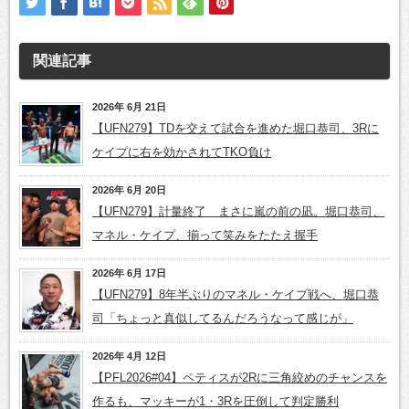
関連記事
2026年 6月 21日
【UFN279】TDを交えて試合を進めた堀口恭司、3Rに
ケイプに右を効かされてTKO負け
2026年 6月 20日
【UFN279】計量終了 まさに嵐の前の凪。堀口恭司、
マネル・ケイプ、揃って笑みをたたえ握手
2026年 6月 17日
【UFN279】8年半ぶりのマネル・ケイプ戦へ、堀口恭
司「ちょっと真似してるんだろうなって感じが」
2026年 4月 12日
【PFL2026#04】ペティスが2Rに三角絞めのチャンスを
作るも、マッキーが1・3Rを圧倒して判定勝利