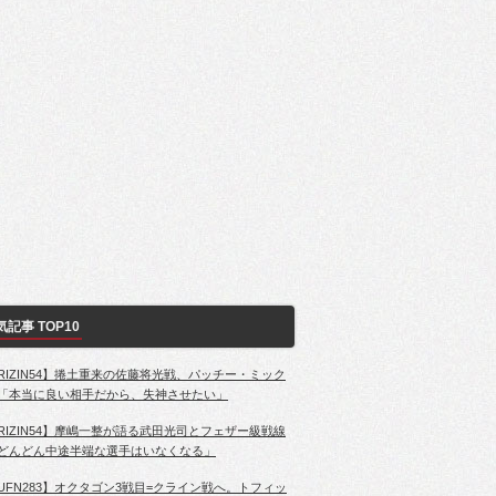
気記事 TOP10
RIZIN54】捲土重来の佐藤将光戦、パッチー・ミック
「本当に良い相手だから、失神させたい」
RIZIN54】摩嶋一整が語る武田光司とフェザー級戦線
どんどん中途半端な選手はいなくなる」
UFN283】オクタゴン3戦目=クライン戦へ。トフィッ