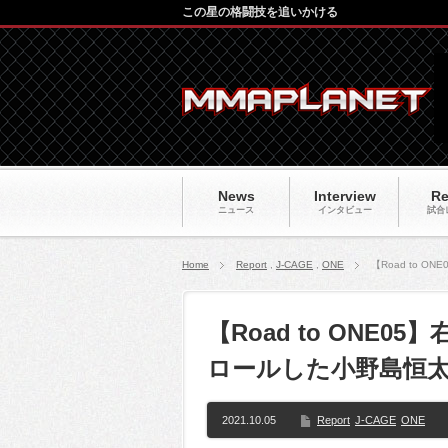
この星の格闘技を追いかける
News
Interview
Re
ニュース
インタビュー
試合
Home
Report
,
J-CAGE
,
ONE
【Road to
【Road to ONE
ロールした小野島恒太
2021.10.05
Report
J-CAGE
ONE