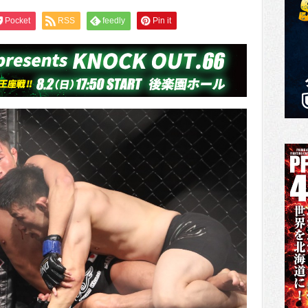
Pocket
RSS
feedly
Pin it