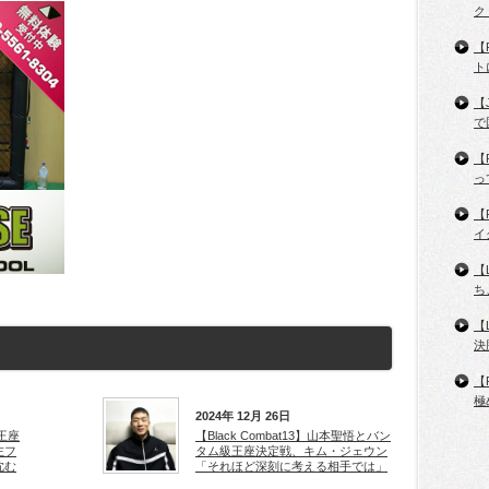
ク
【
ト
【
で
【
っ
【
イ
【
ち
【
決
【
極
2024年 12月 26日
は王座
【Black Combat13】山本聖悟とバン
左フ
タム級王座決定戦、キム・ジェウン
沈む
「それほど深刻に考える相手では」