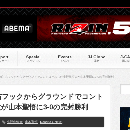
port
Special
Events
JJ Globo
J-C
レポート
スペシャル
イベント
柔術
国内M
 ONE05】右フックからグラウンドでコントロールした小野島恒太が山本聖悟に3-0の完封勝利
05】右フックからグラウンドでコント
が山本聖悟に3-0の完封勝利
小野島恒太
,
山本聖悟
,
Road to ONE05