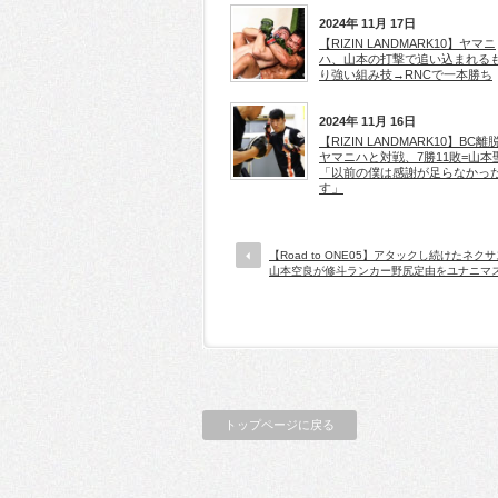
2024年 11月 17日
【RIZIN LANDMARK10】ヤマニ
ハ、山本の打撃で追い込まれる
り強い組み技→RNCで一本勝ち
2024年 11月 16日
【RIZIN LANDMARK10】BC離
ヤマニハと対戦、7勝11敗=山本
「以前の僕は感謝が足らなかっ
す」
【Road to ONE05】アタックし続けたネク
山本空良が修斗ランカー野尻定由をユナニマ
トップページに戻る