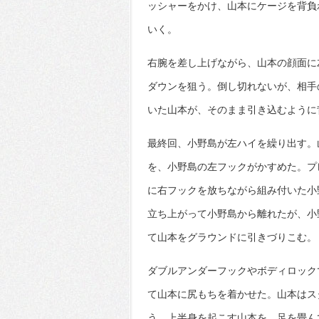
ッシャーをかけ、山本にケージを背負
いく。
右腕を差し上げながら、山本の顔面に
ダウンを狙う。倒し切れないが、相手
いた山本が、そのまま引き込むように
最終回、小野島が左ハイを繰り出す。
を、小野島の左フックがかすめた。プ
に右フックを放ちながら組み付いた小
立ち上がって小野島から離れたが、小
て山本をグラウンドに引きづりこむ。
ダブルアンダーフックやボディロック
て山本に尻もちを着かせた。山本はス
う。上半身を起こす山本を、足を畳ん