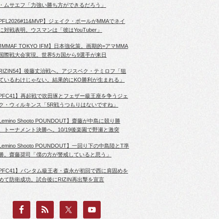
・ムサエフ「力強い勝ち方ができるだろう」
PFL2026#11&MVP】ジェイク・ポールがMMAでネイ
に対戦表明。ウスマンは「彼はYouTuber」
JMMAF TOKYO IFM】日本強化策。画期的=アマMMA
国際戦大会実現。世界5カ国から9選手が来日
RIZIN54】後藤丈治戦へ。アジスベク・テミロフ「狙
ているわけじゃない。結果的にKO勝利が生まれる」
PFC41】再起戦で吹田琢とフェザー級王座を争うジェ
ク・ウィルキンス「5R戦うつもりはないですね」
Lemino Shooto POUNDOUT】齋藤が中島に競り勝
、トーナメント決勝へ。10/19後楽園で野瀬と激突
Lemino Shooto POUNDOUT】一回り下の中島陸とT準
勝。齋藤奨司「僕の方が警戒していると思う」
PFC41】バンタム級王者・森永が初回で西に肩固めを
めて防衛成功。試合後にRIZIN再出撃を宣言