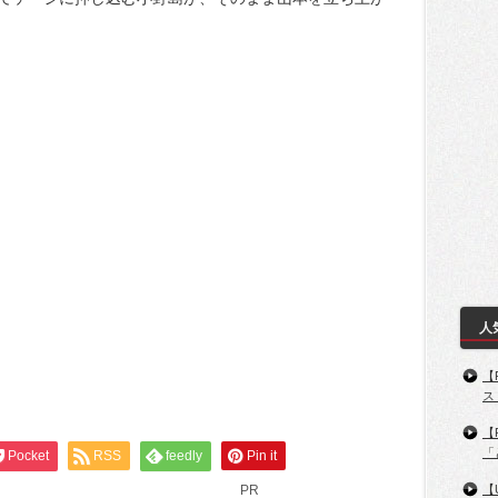
人
【
ス
【
「
Pocket
RSS
feedly
Pin it
PR
【