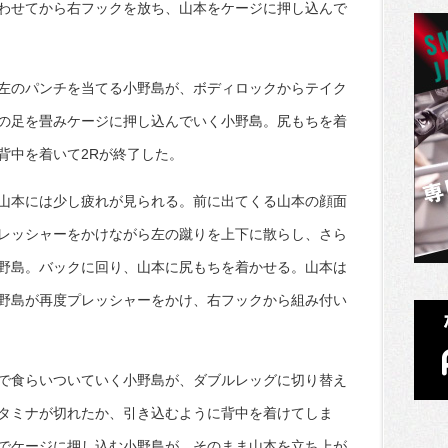
わせてから右フックを放ち、山本をケージに押し込んで
左のパンチを当てる小野島が、ボディロックからテイク
の足を畳みケージに押し込んでいく小野島。尻もちを着
背中を着いて2Rが終了した。
山本には少し疲れが見られる。前に出てくる山本の顔面
レッシャーをかけながら左の蹴りを上下に散らし、さら
野島。バックに回り、山本に尻もちを着かせる。山本は
野島が再度プレッシャーをかけ、右フックから組み付い
で食らいついていく小野島が、ダブルレッグに切り替え
タミナが切れたか、引き込むように背中を着けてしま
でケージに押し込む小野島が、そのまま山本を立ち上が