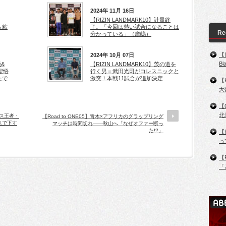
2024年 11月 16日
【RIZIN LANDMARK10】計量終
も粘
了。「今回は熱い試合になることは
Re
分かっている」（摩嶋）
【
2024年 10月 07日
B
脱&
【RIZIN LANDMARK10】茨の道を
聖悟
行く男＝武田光司がコレスニックと
たで
激突！本戦11試合が追加決定
【
大
【
北
サス王者・
【Road to ONE05】青木×アフリカのグラップリング
スで下す
マッチは時間切れ――秋山へ「なぜオファー断っ
た!?」
【
っ
【
「