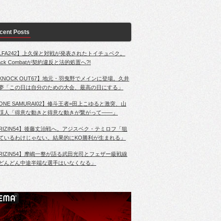
cent Posts
LFA242】上久保と対戦が発表されたトイチュベク。
lack Combatが契約違反と法的処置へ?!
KNOCK OUT67】地元・羽曳野でメインに登場。久井
夢「この日は自分のための大会、最高の日にする」
ONE SAMURAI02】修斗王者=田上こゆると激突、山
渓人「得意な動きと得意な動きが繋がって――」
RIZIN54】後藤丈治戦へ。アジスベク・テミロフ「狙
ているわけじゃない。結果的にKO勝利が生まれる」
RIZIN54】摩嶋一整が語る武田光司とフェザー級戦線
どんどん中途半端な選手はいなくなる」