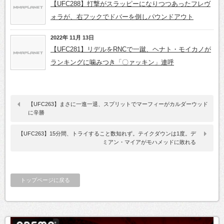
【UFC288】打撃がスラッピーになりつつあったフレヴ
ォラが、右フックでドバーを倒しパウンドアウト
2022年 11月 13日
【UFC281】リデルをRNCで一蹴、ヘナト・モイカノが
ランキングに噛みつき「〇ァッキン」連呼
【UFC263】まさに一進一退、スプリットでマーフィーがカルダーウッド
に辛勝
【UFC263】15分間、トライすること数知れず。テイクダウンは1度。デ
ミアン・マイアがモハメッドに敗れる
トップページに戻る