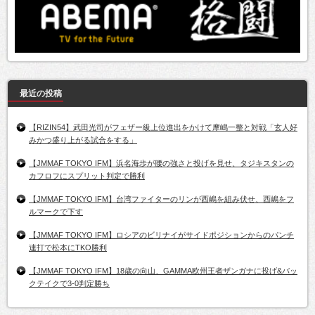
最近の投稿
【RIZIN54】武田光司がフェザー級上位進出をかけて摩嶋一整と対戦「玄人好
みかつ盛り上がる試合をする」
【JMMAF TOKYO IFM】浜名海歩が腰の強さと投げを見せ、タジキスタンの
カフロフにスプリット判定で勝利
【JMMAF TOKYO IFM】台湾ファイターのリンが西嶋を組み伏せ、西嶋をフ
ルマークで下す
【JMMAF TOKYO IFM】ロシアのビリナイがサイドポジションからのパンチ
連打で松本にTKO勝利
【JMMAF TOKYO IFM】18歳の向山、GAMMA欧州王者ザンガナに投げ&バッ
クテイクで3-0判定勝ち