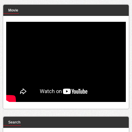
Movie
Search