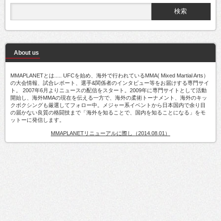
About us
MMAPLANETとは..... UFCを始め、海外で行われているMMA( Mixed Martial Arts）
の大会情報、試合レポート、選手&関係者のインタビュー等をお届けする専門サイ
ト。 2007年6月よりニュースの配信をスタート。2009年に専門サイトとして活動
開始し、海外MMAの現在を伝える一方で、海外の柔術トーナメント、海外のキッ
クボクシングも厳選してフォロー中。メジャー系イベントから日本国内で余り目
の届かない良質の格闘技まで「海外を知ることで、国内を知ることになる」をモ
ットーに発信します。
MMAPLANETリニューアルに際し（2014.08.01）