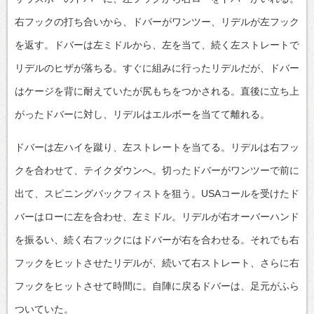
右フックの打ち合いから、ドバーがワンツー、リデルが左フック
を返す。ドバーは左ミドルから、左を当て、続く左ストレートで
リデルのヒザが落ちる。すぐに組みに行ったリデルだが、ドバー
はケージを背に耐えていたが尻もちをつかされる。直後に立ち上
がったドバーに対し、リデルはエルボーを当てて離れる。
ドバーは左ハイを蹴り、左ストレートを当てる。リデルは右フッ
クを合わせて、テイクダウンへ。切ったドバーがワンツーで前に
出て、スピニングバックフィストを狙う。USAコールを受けたド
バーはローに左を合わせ、左ミドル。リデルが右オーバーハンド
を振るい、続く右フックにはドバーが右を合わせる。それでも右
フックをヒットさせたリデルが、続いて右ストレート、さらに右
フックをヒットさせて時間に。自陣に戻るドバーは、足元がふら
ついていた。