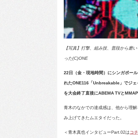
【写真】打撃、組み技、普段から磨い
った(C)ONE
22日（金・現地時間）にシンガポー
れたONE116「Unbreakable
を大会終了直後にABEMA TVとMM
青木のなかでの達成感は、他から理解
み上げてきたムエタイだった。
＜青木真也インタビューPart.02は
コ