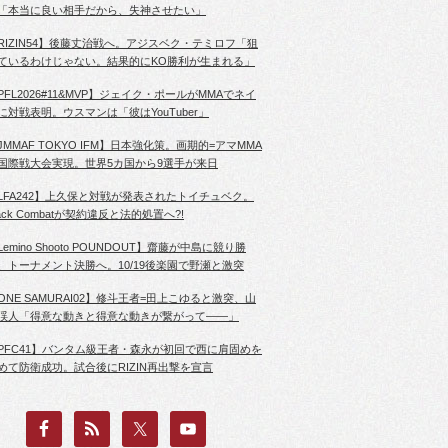
「本当に良い相手だから、失神させたい」
RIZIN54】後藤丈治戦へ。アジスベク・テミロフ「狙
ているわけじゃない。結果的にKO勝利が生まれる」
PFL2026#11&MVP】ジェイク・ポールがMMAでネイ
に対戦表明。ウスマンは「彼はYouTuber」
JMMAF TOKYO IFM】日本強化策。画期的=アマMMA
国際戦大会実現。世界5カ国から9選手が来日
LFA242】上久保と対戦が発表されたトイチュベク。
lack Combatが契約違反と法的処置へ?!
Lemino Shooto POUNDOUT】齋藤が中島に競り勝
、トーナメント決勝へ。10/19後楽園で野瀬と激突
ONE SAMURAI02】修斗王者=田上こゆると激突、山
渓人「得意な動きと得意な動きが繋がって――」
PFC41】バンタム級王者・森永が初回で西に肩固めを
めて防衛成功。試合後にRIZIN再出撃を宣言