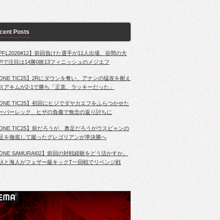
cent Posts
PFL2026#12】前回負けた選手が11人出場、谷間の大
?!で注目は14勝0敗13フィニッシュのメジエフ
ONE TIC25】2Rにダウンを奪い、アナンの猛攻を耐え
スアキムが2-1で勝ち「正直、ラッキーだった」
ONE TIC25】初回にヒジでダヤカエフをふらつかせた
ーパーレック、ヒザの負傷で無念の返り討ちに
ONE TIC25】前だろうが、奥足だろうがウスビャンの
足を徹底して蹴ったグレゴリアンが準決勝へ
ONE SAMURAI02】前回の対戦経験をどう活かすか。
杁と海人がフェザー級キックT一回戦でリベンジ戦