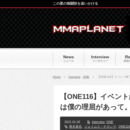
この星の格闘技を追いかける
News
Interview
Re
ニュース
インタビュー
試合
Home
Interview
,
ONE
【ONE116】イベント
【ONE116】イベン
は僕の理屈があって
2021.01.26
Interview
ONE
青木真也
,
ジェイムス・ナカシマ
,
ONE11