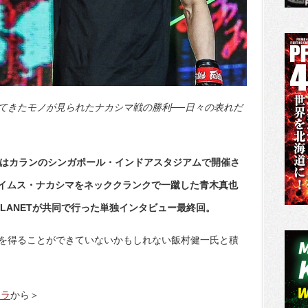
てきたモノが見られたナカシマ戦の勝利──日々の表れだ
ルはカランのシンガポール・インドアスタジアムで開催さ
」でジェイムス・ナカシマをネッククランクで一蹴した青木真也
APLANETが共同で行った単独インタビュー最終回。
を得ることができていないかもしれない飯村健一氏と積
チラ
から＞