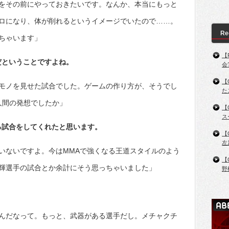
をその前にやっておきたいです。なんか、本当にもっと
ロになり、体が削れるというイメージでいたので……。
Re
ちゃいます」
【
だということですよね。
会
【
モノを見せた試合でした。ゲームの作り方が、そうでし
た
人間の発想でしたか」
【
ス
る試合をしてくれたと思います。
【
左
いないですよ。今はMMAで強くなる王道スタイルのよう
【
輝選手の試合とか余計にそう思っちゃいました」
野
んだなって。もっと、武器がある選手だし。メチャクチ