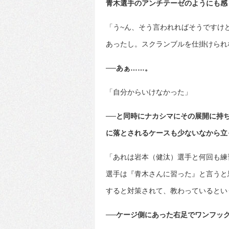
青木選手のアンチテーゼのようにも感
「う~ん、そう言われればそうですけ
あったし。スクランブルを仕掛けられ
──あぁ……。
「自分からいけなかった」
──と同時にナカシマにその展開に持
に落とされるケースも少ないなから立
「あれは岩本（健汰）選手と何回も練
選手は『青木さんに習った』と言うと
すると対策されて、教わっているとい
──ケージ側にあった右足でワンフッ