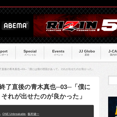
port
Special
Events
JJ Globo
J-C
レポート
スペシャル
イベント
柔術
国内M
終了直後の青木真也─03─「僕には僕の理屈があって。それが出せたのが良かった」
ト終了直後の青木真也─03─「僕に
。それが出せたのが良かった」
6
,
ONE Unbreakable
,
飯村健一