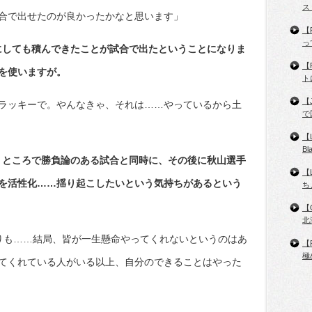
ス
合で出せたのが良かったかなと思います」
【
っ
にしても積んできたことが試合で出たということになりま
【
を使いますが。
ト
【
ラッキーで。やんなきゃ、それは……やっているから土
で
【
B
。ところで勝負論のある試合と同時に、その後に秋山選手
【
を活性化……揺り起こしたいという気持ちがあるという
ち
【
北
りも……結局、皆が一生懸命やってくれないというのはあ
【
極
てくれている人がいる以上、自分のできることはやった