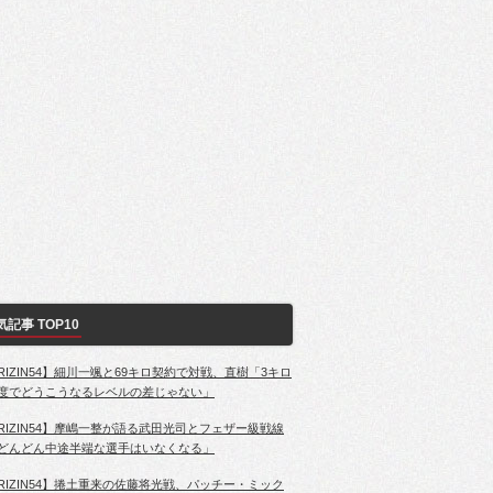
気記事 TOP10
RIZIN54】細川一颯と69キロ契約で対戦、直樹「3キロ
度でどうこうなるレベルの差じゃない」
RIZIN54】摩嶋一整が語る武田光司とフェザー級戦線
どんどん中途半端な選手はいなくなる」
RIZIN54】捲土重来の佐藤将光戦、パッチー・ミック