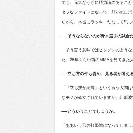
でも、元気なうちに勝負論のあること
タフなファイトになって、顔がボロボ
だから、本当にラッキーだなって思っ
──そうならないのが青木選手の試合
「そう言う意味ではヒクソンのような
た。25年ぐらい前のMMAを見てきた
──立ち方の件も含め、見る者が考え
「『立ち技が綺麗』という言う人間は
なモノが確立されていますが、川原波
──どういうことでしょうか。
「ああいう形の打撃戦になってしまう