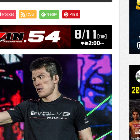
Pocket
RSS
feedly
Pin it