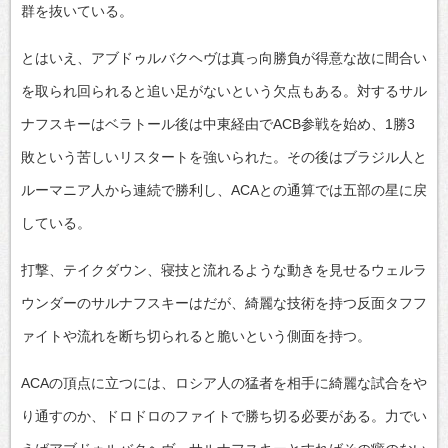
群を抜いている。
とはいえ、アブドゥルバクヘヴは真っ向勝負が得意な故に間合い
を取られ回られると追い足がないという欠点もある。対するサル
ナフスキーはベラトール後は中東経由でACB参戦を始め、1勝3
敗という苦しいリスタートを強いられた。その後はブラジル人と
ルーマニア人から連続で勝利し、ACAとの通算では五部の星に戻
している。
打撃、テイクダウン、寝技と流れるような動きを見せるウェルラ
ウンダーのサルナフスキーはだが、綺麗な技術を持つ反面タフフ
ァイトや流れを断ち切られると脆いという側面を持つ。
ACAの頂点に立つには、ロシア人の猛者を相手に綺麗な試合をや
り通すのか、ドロドロのファイトで勝ち切る必要がある。力でい