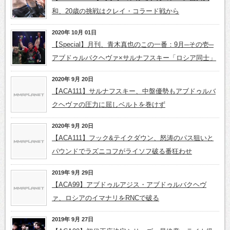
和、20歳の挑戦はクレイ・コラード戦から
2020年 10月 01日
【Special】月刊、青木真也のこの一番：9月─その壱─
アブドゥルバクヘヴァ×サルナフスキー「ロシア同士」
2020年 9月 20日
【ACA111】サルナフスキー、中盤優勢もアブドゥルバ
クヘヴァの圧力に屈しベルトを巻けず
2020年 9月 20日
【ACA111】フック&テイクダウン、怒涛のパス狙いと
パウンドでラズニコフがライソフ破る番狂わせ
2019年 9月 29日
【ACA99】アブドゥルアジス・アブドゥルバクヘヴ
ァ、ロシアのイマナリをRNCで破る
2019年 9月 27日