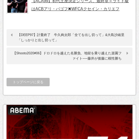
【ACA99】初代王座決定シリーズ、最終章＝ライト級
はACBアリ・バゴフ✖WFCAクセイン・カリエフ
【DEEP97】計量終了 牛久絢太郎「全てを出し切って」&大島沙緒里
「しっかりと出し切って」
【Shooto2020#06】ドロドロを越えた名勝負、地獄を乗り越えた楽園フ
ァイト──藤井が後藤に根性勝ち
トップページに戻る