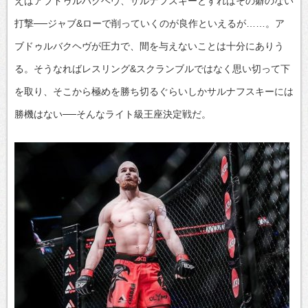
えばアブドゥルバクヘヴ、サルナフスキーとすればその癖のない
打撃──ジャブ&ローで削っていくのが良作といえるが……。ア
ブドゥルバクヘヴが圧力で、間を与えないことは十分にありう
る。そうなればレスリング&スクランブルではなく思い切って下
を取り、そこから極めを勝ち切るぐらいしかサルナフスキーには
勝機はない──そんなライト級王座決定戦だ。