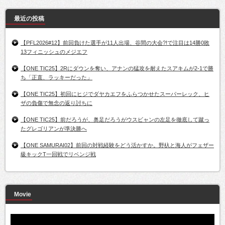
最近の投稿
【PFL2026#12】前回負けた選手が11人出場、谷間の大会?!で注目は14勝0敗
13フィニッシュのメジエフ
【ONE TIC25】2Rにダウンを奪い、アナンの猛攻を耐えたスアキムが2-1で勝
ち「正直、ラッキーだった」
【ONE TIC25】初回にヒジでダヤカエフをふらつかせたスーパーレック、ヒ
ザの負傷で無念の返り討ちに
【ONE TIC25】前だろうが、奥足だろうがウスビャンの左足を徹底して蹴っ
たグレゴリアンが準決勝へ
【ONE SAMURAI02】前回の対戦経験をどう活かすか。野杁と海人がフェザー
級キックT一回戦でリベンジ戦
Movie