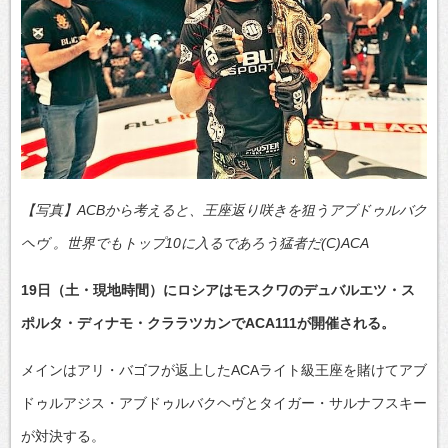
【写真】ACBから考えると、王座返り咲きを狙うアブドゥルバク
ヘヴ 。世界でもトップ10に入るであろう猛者だ(C)ACA
19日（土・現地時間）にロシアはモスクワのデュバルエツ・ス
ポルタ・ディナモ・クララツカンでACA111が開催される。
メインはアリ・バゴフが返上したACAライト級王座を賭けてアブ
ドゥルアジス・アブドゥルバクヘヴとタイガー・サルナフスキー
が対決する。