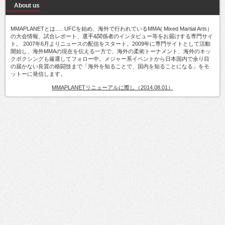
About us
MMAPLANETとは..... UFCを始め、海外で行われているMMA( Mixed Martial Arts）
の大会情報、試合レポート、選手&関係者のインタビュー等をお届けする専門サイ
ト。 2007年6月よりニュースの配信をスタート。2009年に専門サイトとして活動
開始し、海外MMAの現在を伝える一方で、海外の柔術トーナメント、海外のキッ
クボクシングも厳選してフォロー中。メジャー系イベントから日本国内で余り目
の届かない良質の格闘技まで「海外を知ることで、国内を知ることになる」をモ
ットーに発信します。
MMAPLANETリニューアルに際し（2014.08.01）