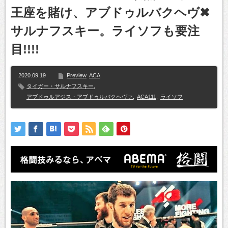
王座を賭け、アブドゥルバクヘヴ✖
サルナフスキー。ライソフも要注
目!!!!
2020.09.19
Preview
ACA
タイガー・サルナフスキー
,
アブドゥルアジス・アブドゥルバクヘヴァ
,
ACA111
,
ライソフ