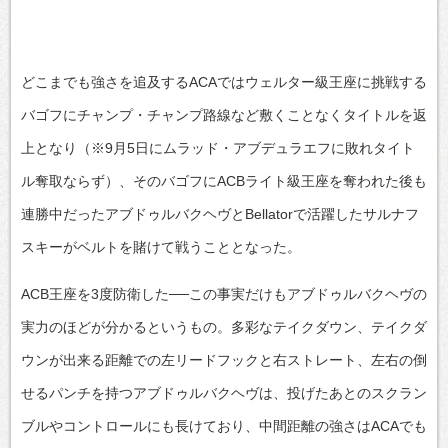
どこまでも強さを追及するACAではウェルター級王座に挑戦する
バゴフにチャンプ・チャンプ路線など敷くことなくタイトルを返
上となり（※9月5日にムラッド・アブデュラエフに敗れタイト
ル奪取ならず）、そのバゴフにACBライト級王座を奪われた後も
連勝中だったアブドゥルバクヘヴとBellatorで活躍したサルナフ
スキーがベルトを賭けて戦うこととなった。
ACB王座を3度防衛した──この事実だけもアブドゥルバクヘヴの
実力のほどが分かるというもの。多彩なテイクダウン、テイクダ
ウンが出来る距離での左リードフックと右ストレート、左右の倒
せるパンチを持つアブドゥルバクヘヴは、投げたあとのスクラン
ブルやコントロールにも長けており、中間距離の強さはACAでも