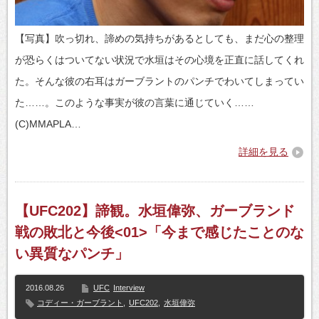
【写真】吹っ切れ、諦めの気持ちがあるとしても、まだ心の整理
が恐らくはついてない状況で水垣はその心境を正直に話してくれ
た。そんな彼の右耳はガーブラントのパンチでわいてしまってい
た……。このような事実が彼の言葉に通じていく……
(C)MMAPLA…
詳細を見る
【UFC202】諦観。水垣偉弥、ガーブランド
戦の敗北と今後<01>「今まで感じたことのな
い異質なパンチ」
2016.08.26
UFC
Interview
コディー・ガーブラント
,
UFC202
,
水垣偉弥