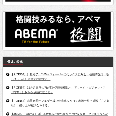
最近の投稿
【RIZIN54】計量終了。2.85キロオーバーのミックスに対し、佐藤将光は「明
日はしっかり試合で説教する」
【RIZIN54】11カ月振りの再起戦=伊藤裕樹戦へ、アリベク・ガジャマトフ
「打撃とは何かを伊藤に教える」
【RIZIN54】武田光司がフェザー級上位進出をかけて摩嶋一整と対戦「玄人好
みかつ盛り上がる試合をする」
【JMMAF TOKYO IFM】浜名海歩が腰の強さと投げを見せ、タジキスタンの