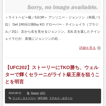
＜ライトヘビー級／5分3R＞ アンソニー・ジョンソン（米国／1
位） Def.1R0分13秒by KO グローバー・テイシェイラ（ブラジ
ル／2位） 左から右を見せるジョンソン。右& 左を返したテイシ
ェイラだが、直後にジョンソンの右…
詳細を見る
【UFC202】ストーリーにTKO勝ち、ウェル
ターで輝くセラーニがライト級王座を狙うこ
とを明言
2016.08.21
Report
UFC
リック・ストーリー
,
UFC202
,
ドナルド・セラーニ