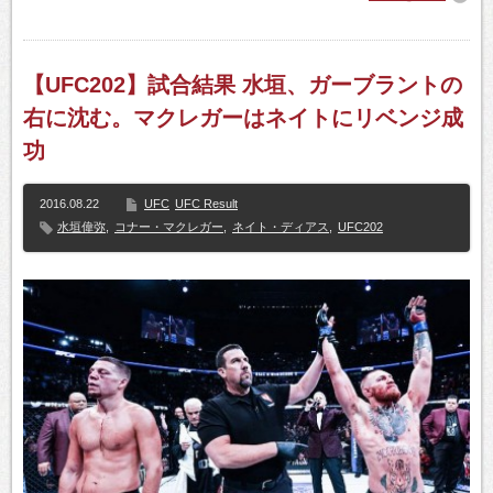
【UFC202】試合結果 水垣、ガーブラントの
右に沈む。マクレガーはネイトにリベンジ成
功
2016.08.22
UFC
UFC Result
水垣偉弥
,
コナー・マクレガー
,
ネイト・ディアス
,
UFC202