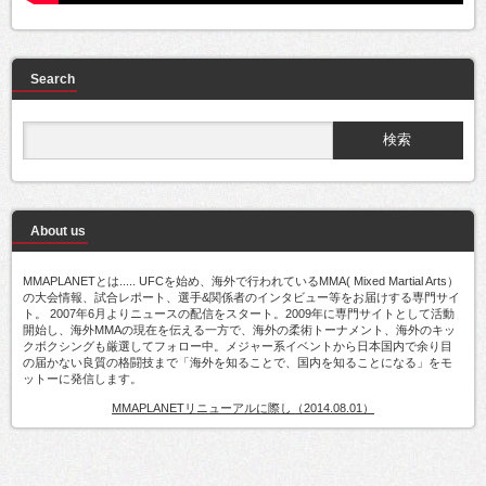
Search
About us
MMAPLANETとは..... UFCを始め、海外で行われているMMA( Mixed Martial Arts）
の大会情報、試合レポート、選手&関係者のインタビュー等をお届けする専門サイ
ト。 2007年6月よりニュースの配信をスタート。2009年に専門サイトとして活動
開始し、海外MMAの現在を伝える一方で、海外の柔術トーナメント、海外のキッ
クボクシングも厳選してフォロー中。メジャー系イベントから日本国内で余り目
の届かない良質の格闘技まで「海外を知ることで、国内を知ることになる」をモ
ットーに発信します。
MMAPLANETリニューアルに際し（2014.08.01）