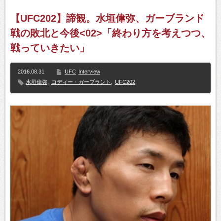
【UFC202】諦観。水垣偉弥、ガーブランド
戦の敗北と今後<02>「終わり方を考えつつ、
戦っていきたい」
2016.08.31
UFC
Interview
水垣偉弥
,
コディー・ガーブラント
,
UFC202