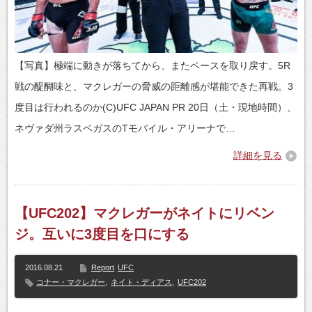
【写真】極端に動きが落ちてから、またペースを取り戻す。5R
戦の醍醐味と、マクレガーの脅威の距離感が堪能できた再戦。3
度目は行われるのか(C)UFC JAPAN PR 20日（土・現地時間）、
ネヴァダ州ラスベガスのTモバイル・アリーナで…
詳細を見る
【UFC202】マクレガーがネイトにリベン
ジ。互いに3度目を口にする
2016.08.21
Report
UFC
コナー・マクレガー
,
ネイト・ディアス
,
UFC202