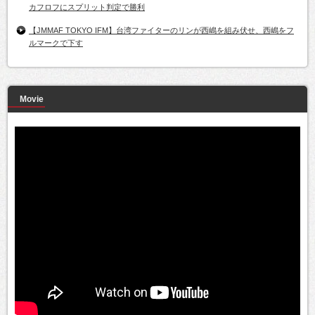
カフロフにスプリット判定で勝利
【JMMAF TOKYO IFM】台湾ファイターのリンが西嶋を組み伏せ、西嶋をフ
ルマークで下す
Movie