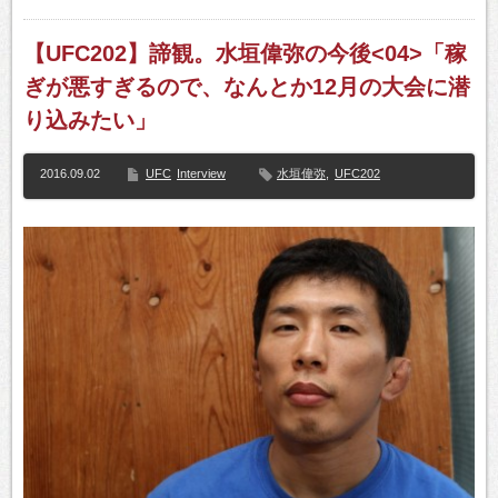
【UFC202】諦観。水垣偉弥の今後<04>「稼
ぎが悪すぎるので、なんとか12月の大会に潜
り込みたい」
2016.09.02
UFC
Interview
水垣偉弥
,
UFC202