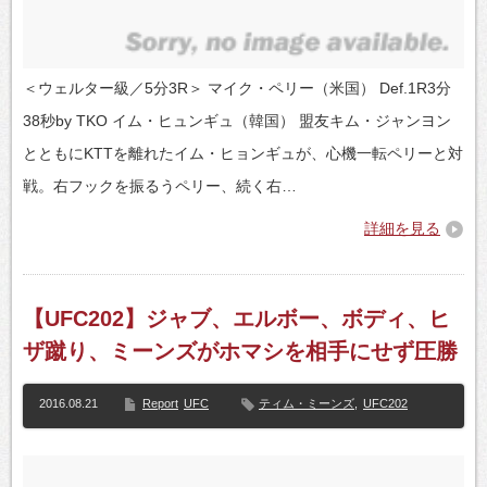
＜ウェルター級／5分3R＞ マイク・ペリー（米国） Def.1R3分
38秒by TKO イム・ヒュンギュ（韓国） 盟友キム・ジャンヨン
とともにKTTを離れたイム・ヒョンギュが、心機一転ペリーと対
戦。右フックを振るうペリー、続く右…
詳細を見る
【UFC202】ジャブ、エルボー、ボディ、ヒ
ザ蹴り、ミーンズがホマシを相手にせず圧勝
2016.08.21
Report
UFC
ティム・ミーンズ
,
UFC202