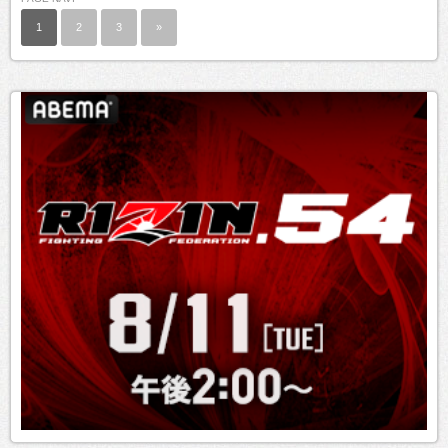
1
2
3
»