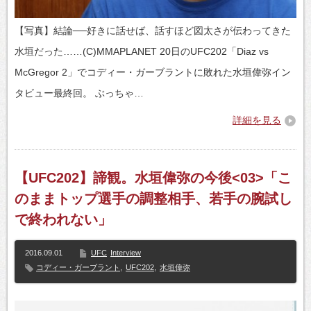
【写真】結論──好きに話せば、話すほど図太さが伝わってきた
水垣だった……(C)MMAPLANET 20日のUFC202「Diaz vs
McGregor 2」でコディー・ガーブラントに敗れた水垣偉弥イン
タビュー最終回。 ぶっちゃ…
詳細を見る
【UFC202】諦観。水垣偉弥の今後<03>「こ
のままトップ選手の調整相手、若手の腕試し
で終われない」
2016.09.01
UFC
Interview
コディー・ガーブラント
,
UFC202
,
水垣偉弥