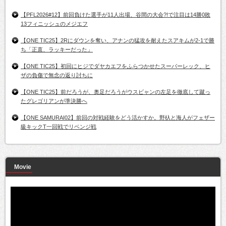
【PFL2026#12】前回負けた選手が11人出場、谷間の大会?!で注目は14勝0敗
13フィニッシュのメジエフ
【ONE TIC25】2Rにダウンを奪い、アナンの猛攻を耐えたスアキムが2-1で勝
ち「正直、ラッキーだった」
【ONE TIC25】初回にヒジでダヤカエフをふらつかせたスーパーレック、ヒ
ザの負傷で無念の返り討ちに
【ONE TIC25】前だろうが、奥足だろうがウスビャンの左足を徹底して蹴っ
たグレゴリアンが準決勝へ
【ONE SAMURAI02】前回の対戦経験をどう活かすか。野杁と海人がフェザー
級キックT一回戦でリベンジ戦
Movie