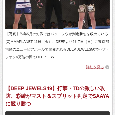
【写真】昨年5月の対戦ではパク・シウが判定勝ちを収めている
(C)MMAPLANET 11日（金）、DEEPより9月7日（日）に東京都
港区のニューピアホールで開催されるDEEP JEWELS50でパク・
シオン×万智の間でDEEP JEW…
詳細を見る
【DEEP JEWELS49】打撃・TDの激しい攻
防。彩綺がマスト＆スプリット判定でSAAYA
に競り勝つ