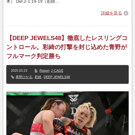
本） Def.2-1:19-19（彩綺…
詳細を見る
【DEEP JEWELS48】徹底したレスリングコ
ントロール。彩綺の打撃を封じ込めた青野が
フルマーク判定勝ち
2025.03.23
Report
J-CAGE
青野ひかる
,
彩綺
,
DEEP JEWELS48