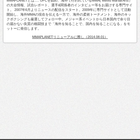
MMAPLANETとは..... UFCを始め、海外で行われているMMA( Mixed Martial Arts）
の大会情報、試合レポート、選手&関係者のインタビュー等をお届けする専門サイ
ト。 2007年6月よりニュースの配信をスタート。2009年に専門サイトとして活動
開始し、海外MMAの現在を伝える一方で、海外の柔術トーナメント、海外のキッ
クボクシングも厳選してフォロー中。メジャー系イベントから日本国内で余り目
の届かない良質の格闘技まで「海外を知ることで、国内を知ることになる」をモ
ットーに発信します。
MMAPLANETリニューアルに際し（2014.08.01）