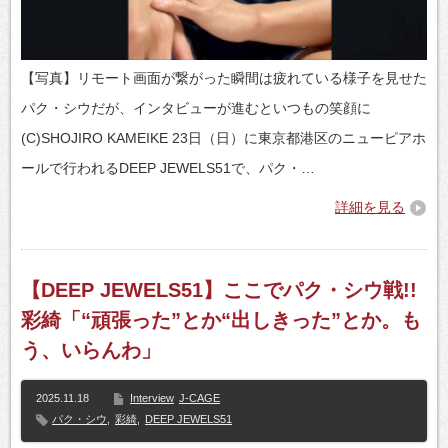
【写真】リモート画面が繋がった瞬間は疲れている様子を見せた
パク・シウだが、インタビューが進むといつもの笑顔に
(C)SHOJIRO KAMEIKE 23日（日）に東京都港区のニューピアホ
ールで行われるDEEP JEWELS51で、パク・…
詳細を見る
【DEEP JEWELS51】ここでパク・シウ戦!!
彩綺「“頑張った”とか“出しきった”とか。も
う、いらんわ」
2025.11.18
Interview
J-CAGE
パク・シウ
,
彩綺
,
DEEP JEWELS51