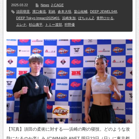
2025.03.22
News
J-CAGE
須田萌里
,
濱口奏琉
,
彩綺
,
倉本大悟
,
畠山祐輔
,
DEEP JEWELS48
,
DEEP Tokyo Impact2025#01
,
浜崎朱加
,
ぽちゃんZ
,
青野ひかる
,
エレナ
,
杉山廣平
,
トミー渡部
,
狩野優
【写真】須田の柔術に対する──浜崎の剛の寝技。どのような攻
防になるのか楽しみ (C)MMAPLANET 明日23日（日）に東京都