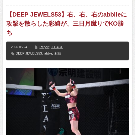
【DEEP JEWELS53】右、右、右のabbileに
攻撃を散らした彩綺が、三日月蹴りでKO勝
ち
2026.05.24
Report
J-CAGE
DEEP JEWELS53
,
abbie
,
彩綺