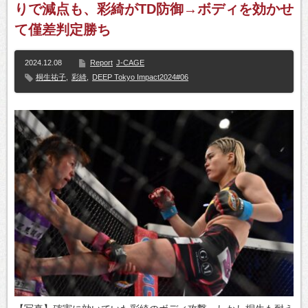
りで減点も、彩綺がTD防御→ボディを効かせ
て僅差判定勝ち
2024.12.08
Report
J-CAGE
桐生祐子
,
彩綺
,
DEEP Tokyo Impact2024#06