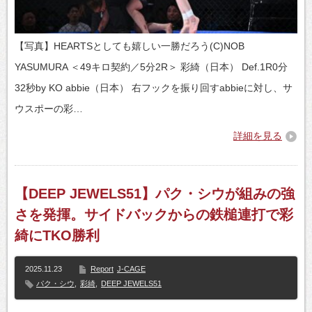
【写真】HEARTSとしても嬉しい一勝だろう(C)NOB
YASUMURA ＜49キロ契約／5分2R＞ 彩綺（日本） Def.1R0分
32秒by KO abbie（日本） 右フックを振り回すabbieに対し、サ
ウスポーの彩…
詳細を見る
【DEEP JEWELS51】パク・シウが組みの強
さを発揮。サイドバックからの鉄槌連打で彩
綺にTKO勝利
2025.11.23
Report
J-CAGE
パク・シウ
,
彩綺
,
DEEP JEWELS51