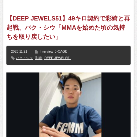
【DEEP JEWELS51】49キロ契約で彩綺と再
起戦、パク・シウ「MMAを始めた頃の気持
ちを取り戻したい」
2025.11.21
Interview
J-CAGE
パク・シウ
,
彩綺
,
DEEP JEWELS51