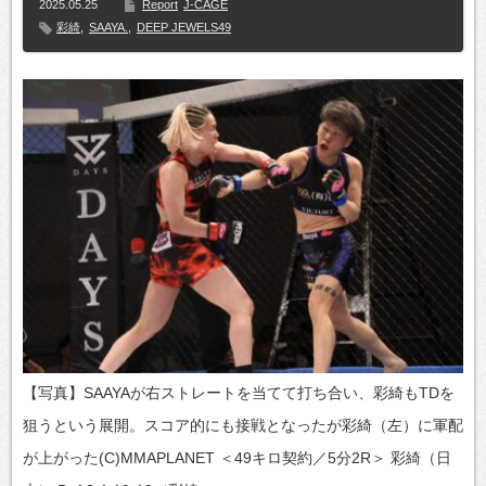
2025.05.25
Report
J-CAGE
彩綺
,
SAAYA.
,
DEEP JEWELS49
【写真】SAAYAが右ストレートを当てて打ち合い、彩綺もTDを
狙うという展開。スコア的にも接戦となったが彩綺（左）に軍配
が上がった(C)MMAPLANET ＜49キロ契約／5分2R＞ 彩綺（日