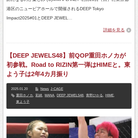
港区のニューピアホールで開催されるDEEP Tokyo
Impact2025#01とDEEP JEWEL…
詳細を見る
【DEEP JEWELS48】前QOP重田ホノカが
初参戦。Road to RIZIN第一弾はHIMEと。東
よう子は2年4カ月振り
2025.01.20
News
J-CAGE
重田ホノカ
,
彩綺
,
MANA
,
DEEP JEWELS48
,
青野ひかる
,
HIME
,
東よう子