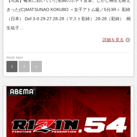
【写真】確実に効いていた彩綺のボディ攻撃。しかし桐生も耐え
きった(C)MATSUNAO KOKUBO ＜女子アトム級／5分3R＞ 彩綺
（日本） Def.3-0:29-27.28-28（マスト彩綺）.28-28（彩綺）. 桐
生祐子…
詳細を見る
PAGE NAVI
1
2
»