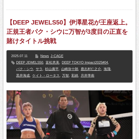
【DEEP JEWELS50】伊澤星花が王座返上。
正規王者パク・シウに万智が3度目の正直を
賭けタイトル挑戦
2025.07.11
News
J-CAGE
DEEP JEWELS50
,
富松恵美
,
DEEP TOKYO Impact2025#04
,
パク・シウ
,
サラ
,
杉山廣平
,
山崎弥十朗
,
鹿志村仁之介
,
海飛
,
黒井海成
,
ケイト・ロータス
,
万智
,
彩綺
,
月井準南