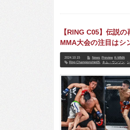
【RING C05】伝説
MMA大会の注目はシ
2024.10.15
News
Preview
K-MMA
Ring Championship05
,
キム・ウンソン
,
シ