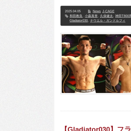
2025.04.05
News
J-CAGE
和田教良
,
小森真誉
,
久保健太
,
神田T800
Gladiator030
,
ナウエル・ガンドルフィ
【Gladiator03