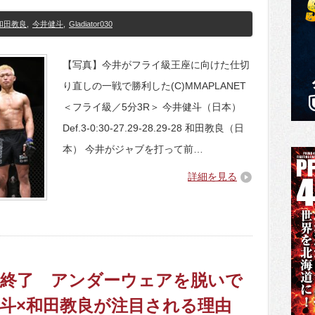
和田教良
,
今井健斗
,
Gladiator030
【写真】今井がフライ級王座に向けた仕切
り直しの一戦で勝利した(C)MMAPLANET
＜フライ級／5分3R＞ 今井健斗（日本）
Def.3-0:30-27.29-28.29-28 和田教良（日
本） 今井がジャブを打って前…
詳細を見る
0】計量終了 アンダーウェアを脱いで
健斗×和田教良が注目される理由