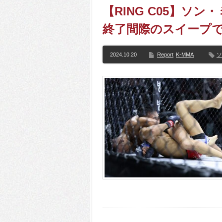
【RING C05】ソ
終了間際のスイープ
2024.10.20
Report
K-MMA
ソ