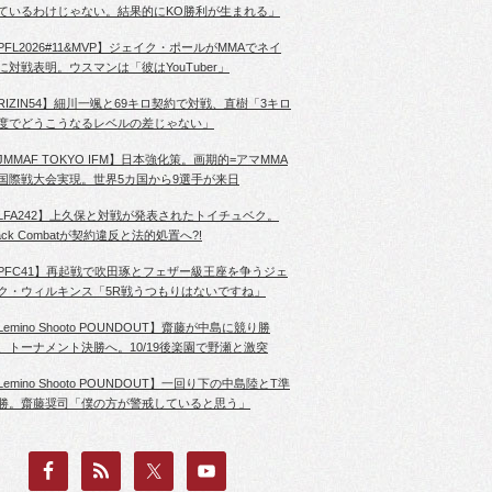
ているわけじゃない。結果的にKO勝利が生まれる」
PFL2026#11&MVP】ジェイク・ポールがMMAでネイ
に対戦表明。ウスマンは「彼はYouTuber」
RIZIN54】細川一颯と69キロ契約で対戦、直樹「3キロ
度でどうこうなるレベルの差じゃない」
JMMAF TOKYO IFM】日本強化策。画期的=アマMMA
国際戦大会実現。世界5カ国から9選手が来日
LFA242】上久保と対戦が発表されたトイチュベク。
lack Combatが契約違反と法的処置へ?!
PFC41】再起戦で吹田琢とフェザー級王座を争うジェ
ク・ウィルキンス「5R戦うつもりはないですね」
Lemino Shooto POUNDOUT】齋藤が中島に競り勝
、トーナメント決勝へ。10/19後楽園で野瀬と激突
Lemino Shooto POUNDOUT】一回り下の中島陸とT準
勝。齋藤奨司「僕の方が警戒していると思う」