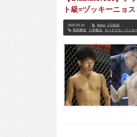
ト級=ヅッキーニョス
2025.03.10
News
J-CAGE
和田教良
,
八木敬志
,
チハヤフル・ヅッキ