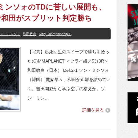
ン・ミンソォのTDに苦しい展開も、
で和田がスプリット判定勝ち
ン・ミンソォ
,
和田教良
,
Ring Championship05
【写真】起死回生のスイープで勝ちを拾っ
た(C)MMAPLANET ＜フライ級／5分3R＞
和田教良（日本） Def.2-1 ソン・ミンソォ
（韓国） 開始早々、和田が距離を詰めてい
く。吉田開威から学ぶ空手の構えか。ソ
ン・ミン…
詳細を見る