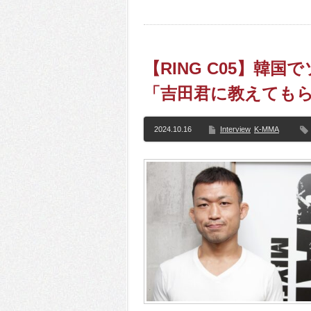
【RING C05】韓
「吉田君に教えても
2024.10.16
Interview
K-MMA