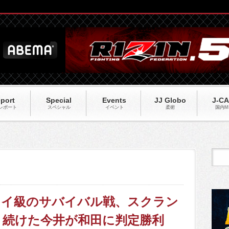
port
Special
Events
JJ Globo
J-C
レポート
スペシャル
イベント
柔術
国内M
0】フライ級のサバイバル戦、スクラン
り続けた今井が和田に判定勝利