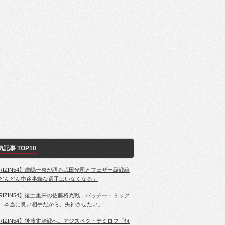
気記事 TOP10
RIZIN54】摩嶋一整が語る武田光司とフェザー級戦線
どんどん中途半端な選手はいなくなる」
RIZIN54】捲土重来の佐藤将光戦、パッチー・ミック
「本当に良い相手だから、失神させたい」
RIZIN54】後藤丈治戦へ。アジスベク・テミロフ「狙