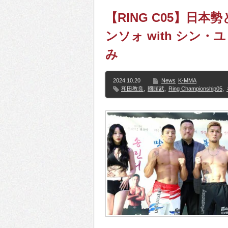
【RING C05】日
ンソォ with シン・
み
2024.10.20
News
K-MMA
和田教良
,
國頭武
,
Ring Championship05
,