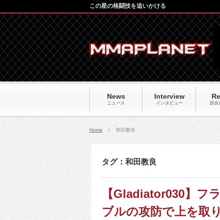
この星の格闘技を追いかける
News
Interview
Re
ニュース
インタビュー
試合
Home
和田教良
タグ：和田教良
【Gladiator03
ブルの攻防で上を取