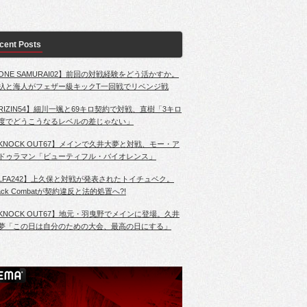
cent Posts
ONE SAMURAI02】前回の対戦経験をどう活かすか。
杁と海人がフェザー級キックT一回戦でリベンジ戦
RIZIN54】細川一颯と69キロ契約で対戦、直樹「3キロ
度でどうこうなるレベルの差じゃない」
KNOCK OUT67】メインで久井大夢と対戦、モー・ア
ドゥラマン「ビューティフル・バイオレンス」
LFA242】上久保と対戦が発表されたトイチュベク。
lack Combatが契約違反と法的処置へ?!
KNOCK OUT67】地元・羽曳野でメインに登場。久井
夢「この日は自分のための大会、最高の日にする」