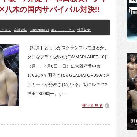
✕八木の国内サバイバル対決!!
ーニョス
,
今井健斗
,
Gladiator030
,
キム・フェグン
,
荒尾祐太
【写真】どちらがスクランブルで勝るか、
タフなフライ級戦だ(C)MMAPLANET 10日
（月）、4月6日（日）に大阪府豊中市
176BOXで開催されるGLADIATOR030の追
加カードが発表されている。既にルキヤ✕
神田T800周一。小…
詳細を見る