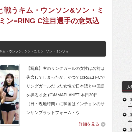
本勢と戦うキム・ウンソン&ソン・ミ
ユミン=RING C注目選手の意気込
キム・ウンソン
,
シン・ユミン
,
ソン・ミンソォ
【写真】右のリングガールの女性は名前は
失念してしまったが、かつてはRoad FCで
リングガールだった女性で日本語と中国語
人
を操る才女 (C)MMAPLANET 本日20日
【
（日・現地時間）に韓国はインチョンのサ
「
ンサンプラットフォーム・ウ…
【
ス
詳細を見る
【