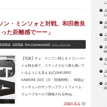
っ
【
ト
国でソン・ミンソォと対戦、和田教良
【
程
らった距離感でーー」
【
で
和田教良
,
吉田開威
,
Ring Championship05
,
ソン・ミンソォ
【
B
【写真】チェ・ドンフン戦とオドゴンバー
【
イ
トル戦を経て、リラックスかつ落ち着いて
【
いるようにも見える(C)SHOJIRO
ち
KAMEIKE 20日（日・現地時間）、韓国は
【
インチョンのサンサンプラットフォーム・
決
ウェーブホールで開催されるRing…
詳細を見る