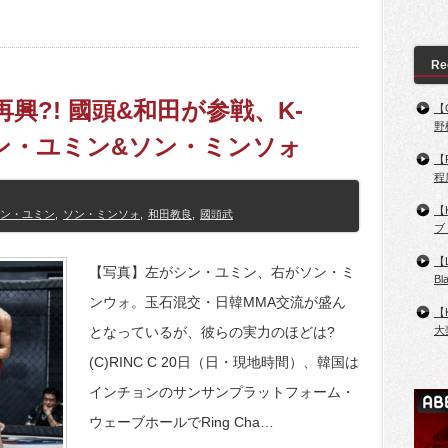
Re
の再興?! 國頭&和田が参戦、K-
【
野
ン・ユミン&ソン・ミンソォ
【
程
【
ン・ユミン
,
ソン・ミンソォ
,
和田教良
,
國頭武
ブ
【
【写真】左がシン・ユミン、右がソン・ミ
B
ンウォ。玉石混交・日韓MMA交流が盛ん
【
大
となっているが、彼らの実力のほどは?
(C)RINC C 20日（日・現地時間）、韓国は
インチョンのサンサンプラットフォーム・
ウェーブホールでRing Cha…