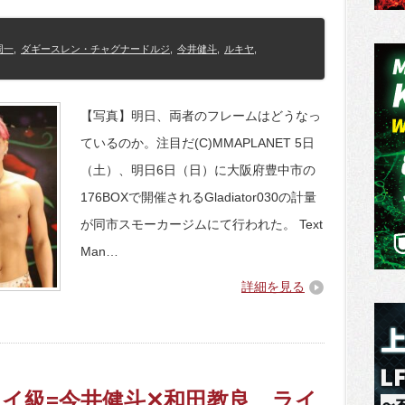
周一
,
ダギースレン・チャグナードルジ
,
今井健斗
,
ルキヤ
,
【写真】明日、両者のフレームはどうなっ
ているのか。注目だ(C)MMAPLANET 5日
（土）、明日6日（日）に大阪府豊中市の
176BOXで開催されるGladiator030の計量
が同市スモーカージムにて行われた。 Text
Man…
詳細を見る
0】フライ級=今井健斗✕和田教良、ライ