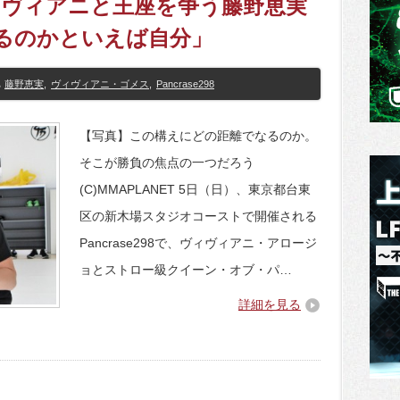
8】ヴィヴィアニと王座を争う藤野恵実
いるのかといえば自分」
藤野恵実
,
ヴィヴィアニ・ゴメス
,
Pancrase298
【写真】この構えにどの距離でなるのか。
そこが勝負の焦点の一つだろう
(C)MMAPLANET 5日（日）、東京都台東
区の新木場スタジオコーストで開催される
Pancrase298で、ヴィヴィアニ・アロージ
ョとストロー級クイーン・オブ・パ…
詳細を見る