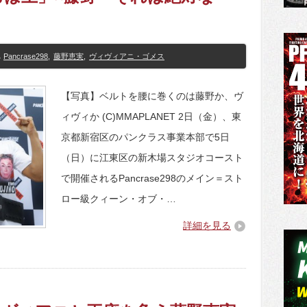
Pancrase298
,
藤野恵実
,
ヴィヴィアニ・ゴメス
【写真】ベルトを腰に巻くのは藤野か、ヴ
ィヴィか (C)MMAPLANET 2日（金）、東
京都新宿区のパンクラス事業本部で5日
（日）に江東区の新木場スタジオコースト
で開催されるPancrase298のメイン＝スト
ロー級クィーン・オブ・…
詳細を見る