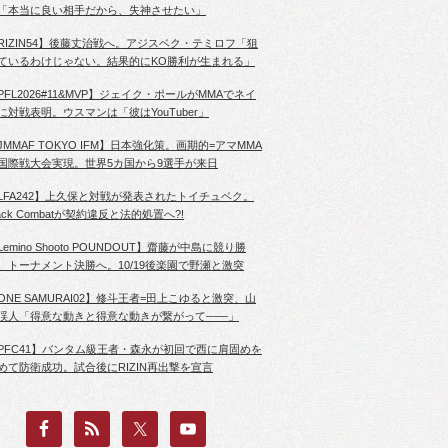
「本当に良い相手だから、失神させたい」
RIZIN54】後藤丈治戦へ。アジスベク・テミロフ「狙
ているわけじゃない。結果的にKO勝利が生まれる」
PFL2026#11&MVP】ジェイク・ポールがMMAでネイ
に対戦表明。ウスマンは「彼はYouTuber」
JMMAF TOKYO IFM】日本強化策。画期的=アマMMA
国際戦大会実現。世界5カ国から9選手が来日
LFA242】上久保と対戦が発表されたトイチュベク。
lack Combatが契約違反と法的処置へ?!
Lemino Shooto POUNDOUT】齋藤が中島に競り勝
、トーナメント決勝へ。10/19後楽園で野瀬と激突
ONE SAMURAI02】修斗王者=田上こゆると激突、山
渓人「得意な動きと得意な動きが繋がって――」
PFC41】バンタム級王者・森永が初回で西に肩固めを
めて防衛成功。試合後にRIZIN再出撃を宣言