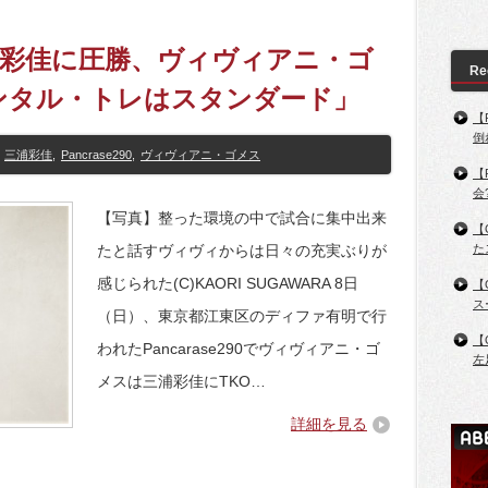
0】三浦彩佳に圧勝、ヴィヴィアニ・ゴ
Re
ンタル・トレはスタンダード」
【
倒
三浦彩佳
,
Pancrase290
,
ヴィヴィアニ・ゴメス
【
会
【写真】整った環境の中で試合に集中出来
【
たと話すヴィヴィからは日々の充実ぶりが
た
感じられた(C)KAORI SUGAWARA 8日
【
ス
（日）、東京都江東区のディファ有明で行
【
われたPancarase290でヴィヴィアニ・ゴ
左
メスは三浦彩佳にTKO…
詳細を見る