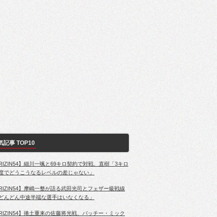
気記事 TOP10
RIZIN54】細川一颯と69キロ契約で対戦、直樹「3キロ
度でどうこうなるレベルの差じゃない」
RIZIN54】摩嶋一整が語る武田光司とフェザー級戦線
どんどん中途半端な選手はいなくなる」
RIZIN54】捲土重来の佐藤将光戦、パッチー・ミック