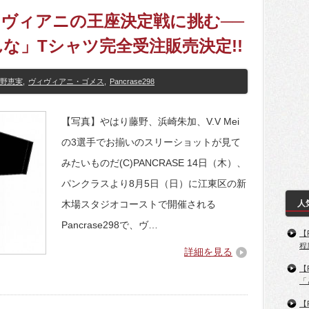
】ヴィヴィアニの王座決定戦に挑む──
んな」Tシャツ完全受注販売決定!!
野恵実
,
ヴィヴィアニ・ゴメス
,
Pancrase298
【写真】やはり藤野、浜崎朱加、V.V Mei
の3選手でお揃いのスリーショットが見て
みたいものだ(C)PANCRASE 14日（木）、
パンクラスより8月5日（日）に江東区の新
木場スタジオコーストで開催される
人
Pancrase298で、ヴ…
【
程
詳細を見る
【
「
【