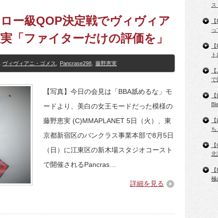
ス
】ストロー級QOP決定戦でヴィヴィア
【
っ
恵実「ファイターだけの評価を」
【
ト
ヴィヴィアニ・ゴメス
,
Pancrase298
,
藤野恵実
【
で
【写真】今日の会見は「BBA舐めるな」モ
【
B
ードより、美白の女王モードだった模様の
藤野恵実 (C)MMAPLANET 5日（火）、東
【
ち
京都新宿区のパンクラス事業本部で8月5日
【
（日）に江東区の新木場スタジオコースト
北
で開催されるPancras…
【
極
詳細を見る