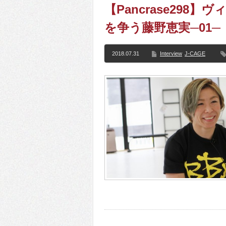
【Pancrase298
を争う藤野恵実─01
2018.07.31
Interview
J-CAGE