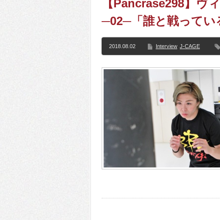
【Pancrase29
─02─「誰と戦って
2018.08.02
Interview
J-CAGE