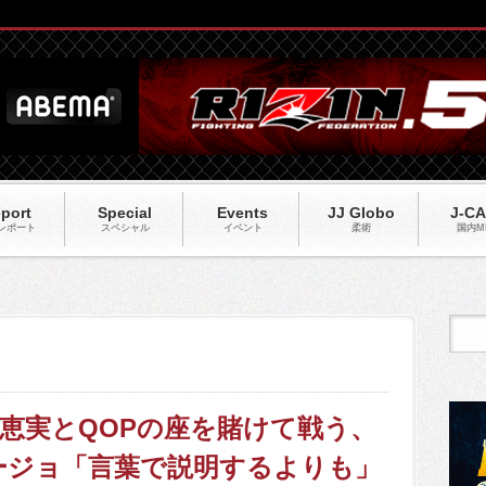
port
Special
Events
JJ Globo
J-C
レポート
スペシャル
イベント
柔術
国内M
】藤野恵実とQOPの座を賭けて戦う、
ージョ「言葉で説明するよりも」