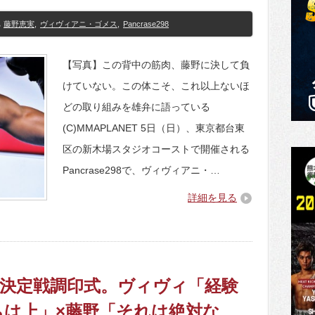
藤野恵実
,
ヴィヴィアニ・ゴメス
,
Pancrase298
【写真】この背中の筋肉、藤野に決して負
けていない。この体こそ、これ以上ないほ
どの取り組みを雄弁に語っている
(C)MMAPLANET 5日（日）、東京都台東
区の新木場スタジオコーストで開催される
Pancrase298で、ヴィヴィアニ・…
詳細を見る
】王座決定戦調印式。ヴィヴィ「経験
は上」×藤野「それは絶対な