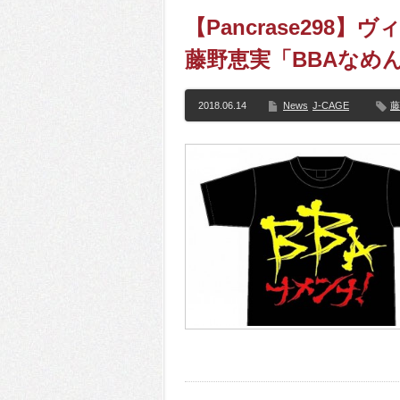
【Pancrase298
藤野恵実「BBAなめ
2018.06.14
News
J-CAGE
藤