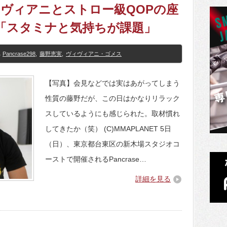
】ヴィヴィアニとストロー級QOPの座
─「スタミナと気持ちが課題」
Pancrase298
,
藤野恵実
,
ヴィヴィアニ・ゴメス
【写真】会見などでは実はあがってしまう
性質の藤野だが、この日はかなりリラック
スしているようにも感じられた。取材慣れ
してきたか（笑） (C)MMAPLANET 5日
（日）、東京都台東区の新木場スタジオコ
ーストで開催されるPancrase…
詳細を見る