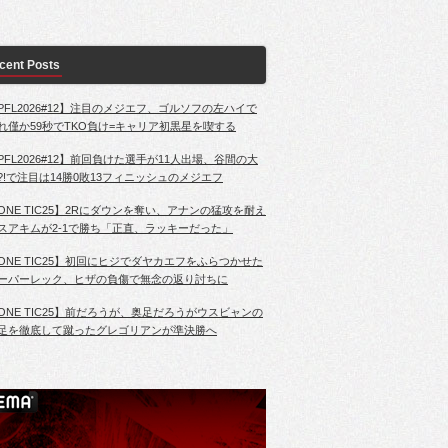
cent Posts
PFL2026#12】注目のメジエフ、ゴルソフの左ハイで
れ僅か59秒でTKO負け=キャリア初黒星を喫する
PFL2026#12】前回負けた選手が11人出場、谷間の大
?!で注目は14勝0敗13フィニッシュのメジエフ
ONE TIC25】2Rにダウンを奪い、アナンの猛攻を耐え
スアキムが2-1で勝ち「正直、ラッキーだった」
ONE TIC25】初回にヒジでダヤカエフをふらつかせた
ーパーレック、ヒザの負傷で無念の返り討ちに
ONE TIC25】前だろうが、奥足だろうがウスビャンの
足を徹底して蹴ったグレゴリアンが準決勝へ