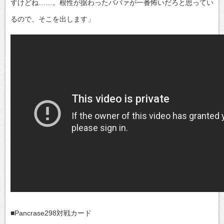
すけどね……。根性が据わったババァが一番怖いだろと思ってい
るので、そこを出します」
■Pancrase298対戦カード