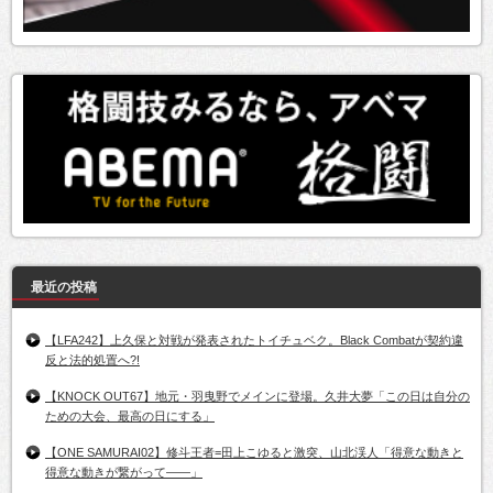
最近の投稿
【LFA242】上久保と対戦が発表されたトイチュベク。Black Combatが契約違
反と法的処置へ?!
【KNOCK OUT67】地元・羽曳野でメインに登場。久井大夢「この日は自分の
ための大会、最高の日にする」
【ONE SAMURAI02】修斗王者=田上こゆると激突、山北渓人「得意な動きと
得意な動きが繋がって――」