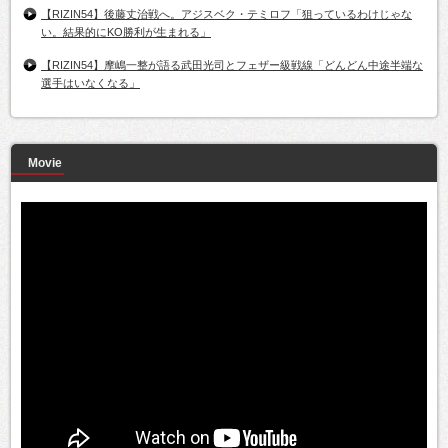
【RIZIN54】後藤丈治戦へ。アジスベク・テミロフ「狙っているわけじゃな
い。結果的にKO勝利が生まれる」
【RIZIN54】摩嶋一整が語る武田光司とフェザー級戦線「どんどん中途半端な
選手はいなくなる」
Movie