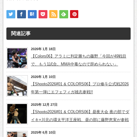
関連記事
2026年 1月 18日
【Colors06】アラミに判定勝ちの藤野「今回が49戦目
で、もう1試合。MMA中毒なので辞められない」
2026年 1月 10日
【Shooto2026#01 & COLORS06】プロ修斗公式戦2026
年第一弾にエフェフィガ雄志参戦!!
2025年 12月 27日
【Shooto2026#01 & COLORS06】昼夜大会 夜の部でダ
イキ×川北の環太平洋王座戦、昼の部に藤野恵実が参戦
2025年 6月 10日