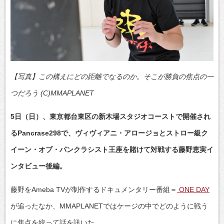
【写真】この構えにどの距離でなるのか。そこが勝負の焦点の一
つだろう (C)MMAPLANET
5日（日）、東京都台東区の新木場スタジオコーストで開催され
るPancrase298で、ヴィヴィアニ・アロージョとストロー級ク
イーン・オブ・パンクラシスト王座を賭けて対戦する藤野恵実イ
ンタビュー後編。
藤野をAmeba TVが制作するドキュメンタリー番組＝
ONE DAY
が追ったなか、MMAPLANETではケージの中でどのように戦う
に焦点を絞って話を訊いた。