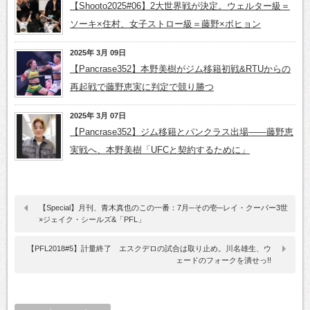
【Shooto2025#06】2大世界戦が決定。ウェルター級＝
ソーキ×住村、女子ストロー級＝藤野×ボヒョン
2025年 3月 09日
【Pancrase352】本野美樹がジム移籍初戦&RTUからの
再起戦で藤野恵実に判定で競り勝つ
2025年 3月 07日
【Pancrase352】ジム移籍とパンクラス出場――藤野恵
実戦へ、本野美樹「UFCと契約するために」
【Special】月刊、青木真也のこの一番：7月─その壱─レイ・クーパー3世
×ジェイク・シールズ&「PFL」
【PFL2018#5】計量終了 エスクデロの試合は取り止め。川名雄生、ウ
ェードのフォークを潰せっ!!