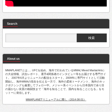
Search
About us
MMAPLANETとは..... UFCを始め、海外で行われているMMA( Mixed Martial Arts）
の大会情報、試合レポート、選手&関係者のインタビュー等をお届けする専門サイ
ト。 2007年6月よりニュースの配信をスタート。2009年に専門サイトとして活動
開始し、海外MMAの現在を伝える一方で、海外の柔術トーナメント、海外のキッ
クボクシングも厳選してフォロー中。メジャー系イベントから日本国内で余り目
の届かない良質の格闘技まで「海外を知ることで、国内を知ることになる」をモ
ットーに発信します。
MMAPLANETリニューアルに際し（2014.08.01）