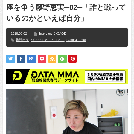
座を争う藤野恵実─02─「誰と戦って
いるのかといえば自分」
2018.08.02
Interview
J-CAGE
藤野恵実
,
ヴィヴィアニ・ゴメス
,
Pancrase298