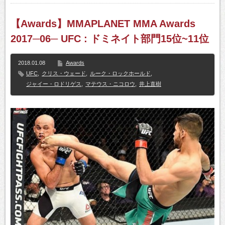
【Awards】MMAPLANET MMA Awards
2017─06─ UFC : ドミネイト部門15位~11位
2018.01.08
Awards
UFC
,
クリス・ウェード
,
ルーク・ロックホールド
,
ジャイー・ロドリゲス
,
マテウス・ニコロウ
,
井上直樹