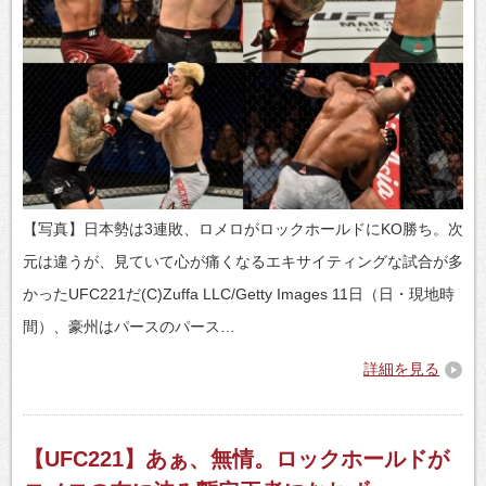
【写真】日本勢は3連敗、ロメロがロックホールドにKO勝ち。次
元は違うが、見ていて心が痛くなるエキサイティングな試合が多
かったUFC221だ(C)Zuffa LLC/Getty Images 11日（日・現地時
間）、豪州はパースのパース…
詳細を見る
【UFC221】あぁ、無情。ロックホールドが