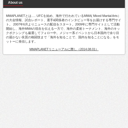
About us
MMAPLANETとは..... UFCを始め、海外で行われているMMA( Mixed Martial Arts）
の大会情報、試合レポート、選手&関係者のインタビュー等をお届けする専門サイ
ト。 2007年6月よりニュースの配信をスタート。2009年に専門サイトとして活動
開始し、海外MMAの現在を伝える一方で、海外の柔術トーナメント、海外のキッ
クボクシングも厳選してフォロー中。メジャー系イベントから日本国内で余り目
の届かない良質の格闘技まで「海外を知ることで、国内を知ることになる」をモ
ットーに発信します。
MMAPLANETリニューアルに際し（2014.08.01）