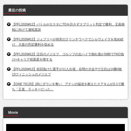
最近の投稿
【PFL2026#12】バトルがロスタにTDを許さずスプリット判定で勝利。王座挑
戦に向けて連戦直訴
【PFL2026#12】ジェフリーが得意のクリンチワークでシルヴェイラを攻め続
け、大差の判定勝利を収める
【PFL2026#12】注目のメジエフ、ゴルソフの左ハイで倒れ僅か59秒でTKO負
け=キャリア初黒星を喫する
【PFL2026#12】前回負けた選手が11人出場、谷間の大会?!で注目は14勝0敗
13フィニッシュのメジエフ
【ONE TIC25】2Rにダウンを奪い、アナンの猛攻を耐えたスアキムが2-1で勝
ち「正直、ラッキーだった」
Movie