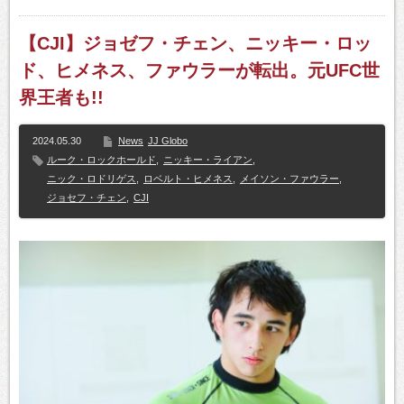
【CJI】ジョゼフ・チェン、ニッキー・ロッ
ド、ヒメネス、ファウラーが転出。元UFC世
界王者も!!
2024.05.30
News
JJ Globo
ルーク・ロックホールド
,
ニッキー・ライアン
,
ニック・ロドリゲス
,
ロベルト・ヒメネス
,
メイソン・ファウラー
,
ジョセフ・チェン
,
CJI