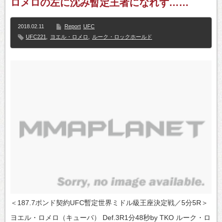
ロメロの左に沈み暫定王者になれず……
2018.02.11
Report
UFC
UFC221
,
ヨエル・ロメロ
,
ルーク・ロックホールド
＜187.7ポンド契約UFC暫定世界ミドル級王座決定戦／5分5R＞
ヨエル・ロメロ（キューバ） Def.3R1分48秒by TKO ルーク・ロ