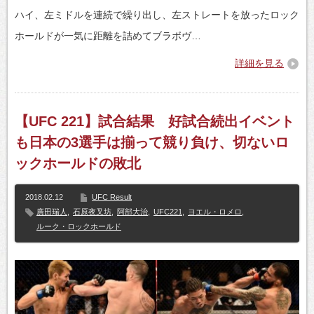
ハイ、左ミドルを連続で繰り出し、左ストレートを放ったロック
ホールドが一気に距離を詰めてブラボヴ…
詳細を見る
【UFC 221】試合結果 好試合続出イベント
も日本の3選手は揃って競り負け、切ないロ
ックホールドの敗北
2018.02.12
UFC Result
廣田瑞人
,
石原夜叉坊
,
阿部大治
,
UFC221
,
ヨエル・ロメロ
,
ルーク・ロックホールド