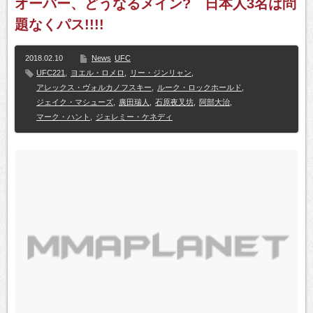
オーバー、どうなるメイン? 日本人3名は問
題なくパス!!!!
2018.02.10
News
UFC
UFC221
,
ヨエル・ロメロ
,
リー・ジンリャン
,
アレックス・ヴォルカノフスキー
,
ルーク・ロックホールド
,
ジェイク・マシューズ
,
廣田瑞人
,
石原夜叉坊
,
阿部大治
,
マーク・ハント
,
ジェレミー・ケネディ