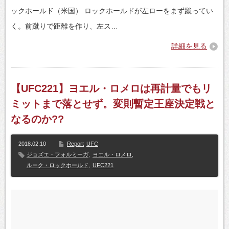
ックホールド（米国） ロックホールドが左ローをまず蹴ってい
く。前蹴りで距離を作り、左ス…
詳細を見る
【UFC221】ヨエル・ロメロは再計量でもリ
ミットまで落とせず。変則暫定王座決定戦と
なるのか??
2018.02.10
Report
UFC
ジョズエ・フォルミーガ
,
ヨエル・ロメロ
,
ルーク・ロックホールド
,
UFC221