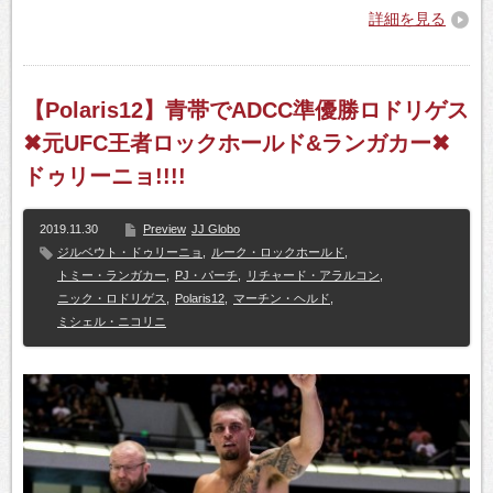
詳細を見る
【Polaris12】青帯でADCC準優勝ロドリゲス
✖元UFC王者ロックホールド&ランガカー✖
ドゥリーニョ!!!!
2019.11.30
Preview
JJ Globo
ジルベウト・ドゥリーニョ
,
ルーク・ロックホールド
,
トミー・ランガカー
,
PJ・パーチ
,
リチャード・アラルコン
,
ニック・ロドリゲス
,
Polaris12
,
マーチン・ヘルド
,
ミシェル・ニコリニ