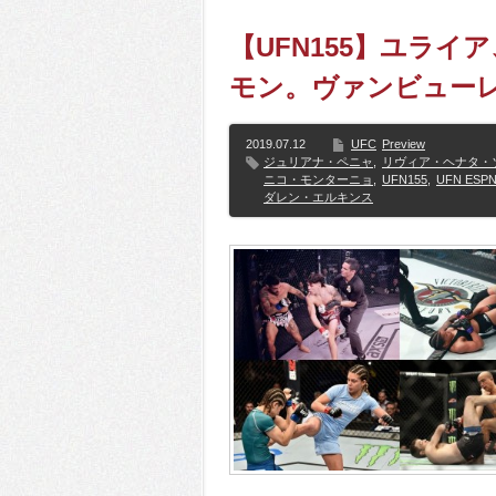
【UFN155】ユライ
モン。ヴァンビュー
2019.07.12
UFC
Preview
ジュリアナ・ペニャ
,
リヴィア・ヘナタ・
ニコ・モンターニョ
,
UFN155
,
UFN ESPN
ダレン・エルキンス