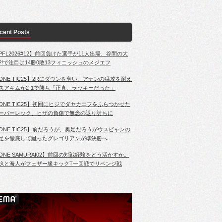
cent Posts
PFL2026#12】前回負けた選手が11人出場、谷間の大
?!で注目は14勝0敗13フィニッシュのメジエフ
ONE TIC25】2Rにダウンを奪い、アナンの猛攻を耐え
スアキムが2-1で勝ち「正直、ラッキーだった」
ONE TIC25】初回にヒジでダヤカエフをふらつかせた
ーパーレック、ヒザの負傷で無念の返り討ちに
ONE TIC25】前だろうが、奥足だろうがウスビャンの
足を徹底して蹴ったグレゴリアンが準決勝へ
ONE SAMURAI02】前回の対戦経験をどう活かすか。
杁と海人がフェザー級キックT一回戦でリベンジ戦