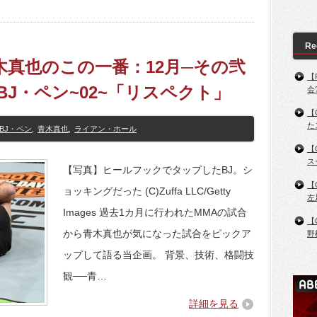
Re
、青木真也のこの一番：12月─その弐
【
J・ペン~02~「リスペクト」
会
【
た
BJ・ペン
,
青木真也
,
ライアン・ホール
【
ス
【写真】ヒールフックでタップしたBJ。シ
【
ョッキングだった (C)Zuffa LLC/Getty
左
Images 過去1カ月に行われたMMAの試合
【
から青木真也が気になった試合をピックア
野
ップして語る当企画。 背景、技術、格闘技
観──青…
詳細を見る