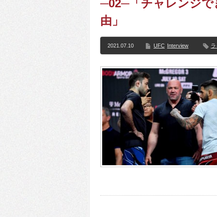
─02─「チャレンジ
由」
2021.07.10
UFC
Interview
ラ