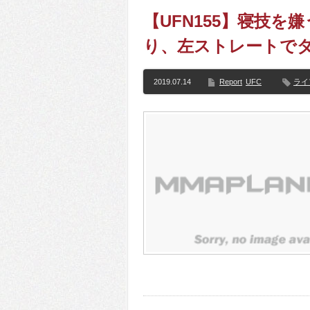
【UFN155】寝技
り、左ストレートで
2019.07.14
Report
UFC
ライ