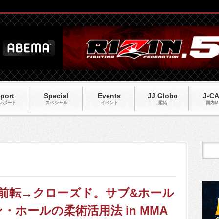
port
Special
Events
JJ Globo
J-C
レポート
スペシャル
イベント
柔術
国内M
チに前転→クローズド。サブ&ホール
ホールの柔術活用法 in MMA