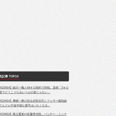
気記事 TOP10
RIZIN54】細川一颯と69キロ契約で対戦、直樹「3キロ
度でどうこうなるレベルの差じゃない」
RIZIN54】摩嶋一整が語る武田光司とフェザー級戦線
どんどん中途半端な選手はいなくなる」
RIZIN54】捲土重来の佐藤将光戦、パッチー・ミック