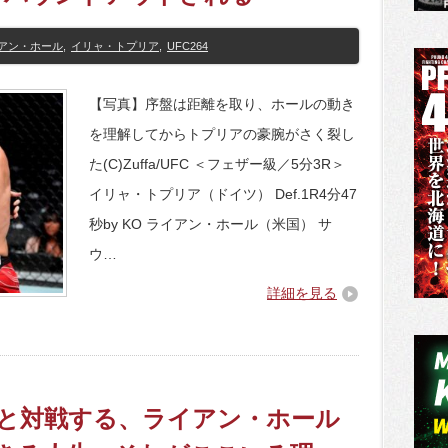
アン・ホール
,
イリャ・トプリア
,
UFC264
【写真】序盤は距離を取り、ホールの動き
を理解してからトプリアの豪腕がさく裂し
た(C)Zuffa/UFC ＜フェザー級／5分3R＞
イリャ・トプリア（ドイツ） Def.1R4分47
秒by KO ライアン・ホール（米国） サ
ウ…
詳細を見る
リアと対戦する、ライアン・ホール