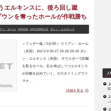
を嫌うエルキンスに、後ろ回し蹴
ダウンを奪ったホールが作戦勝ち
アン・ホール
,
UFN155
,
UFN ESPN+13
,
ダレン・エルキンス
＜フェザー級／5分3R＞ ライアン・ホール
（米国） Def.3-0:30-27.29-28.29-28 ダレ
ン・エルキンス（米国） サウスポーで距離
を取るホール。右を伸ばしつつエルキンス
が距離を詰めていく。そのタイミングでイ
人
マナ…
【
程
詳細を見る
【
「
【