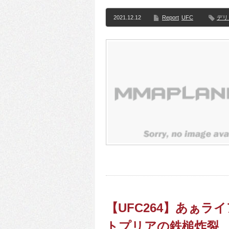
2021.12.12
Report
UFC
デリ
【UFC264】あぁ
トプリアの鉄槌炸裂