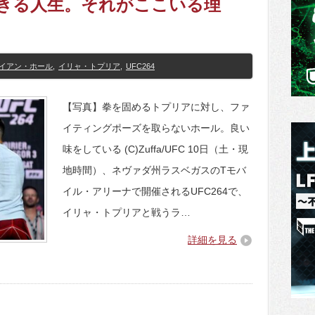
できる人生。それがここいる理
イアン・ホール
,
イリャ・トプリア
,
UFC264
【写真】拳を固めるトプリアに対し、ファ
イティングポーズを取らないホール。良い
味をしている (C)Zuffa/UFC 10日（土・現
地時間）、ネヴァダ州ラスベガスのTモバ
イル・アリーナで開催されるUFC264で、
イリャ・トプリアと戦うラ…
詳細を見る