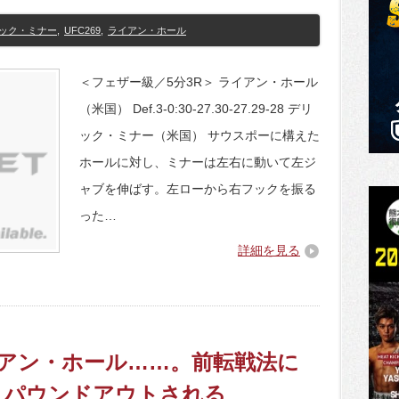
ック・ミナー
,
UFC269
,
ライアン・ホール
＜フェザー級／5分3R＞ ライアン・ホール
（米国） Def.3-0:30-27.30-27.29-28 デリ
ック・ミナー（米国） サウスポーに構えた
ホールに対し、ミナーは左右に動いて左ジ
ャブを伸ばす。左ローから右フックを振る
った…
詳細を見る
ライアン・ホール……。前転戦法に
、パウンドアウトされる