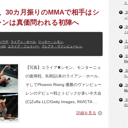
ス
ア、30カ月振りのMMAで相手はシ
【
っ
レンは真価問われる初陣へ
【
ト
【
ソウザ
,
ライアン・ホール
,
リッキー・シモン
,
+13
,
ユライア・フェイバー
,
ブレアナ・ヴァンビューレン
,
で
【
B
【写真】ユライア✖シモン、モンターニョ
【
の復帰戦、BJ戦以来のライアン・ホール、
ち
そしてPhoenix Rising 優勝のヴァンビュー
【
極
レンのデビュー戦とトピックが多い今大会
【
(C)Zuffa LLC/Getty Images, INVICTA …
北
詳細を見る