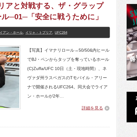
トプリアと対戦する、ザ・グラップ
ル─01─「安全に戦うために」
イアン・ホール
,
イリャ・トプリア
,
UFC264
【写真】イマナリロール→50/50&内ヒール
でBJ・ペンからタップを奪っているホール
(C)Zuffa/UFC 10日（土・現地時間）、ネ
ヴァダ州ラスベガスのTモバイル・アリー
ナで開催されるUFC264。同大会でライア
ン・ホールが2年…
詳細を見る