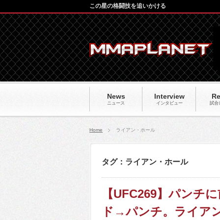
この星の格闘技を追いかける
News
Interview
Re
ニュース
インタビュー
試合
Home
ライアン・ホール
タグ：ライアン・ホール
【UFC269】パン
ド→パンチ。ライアン・