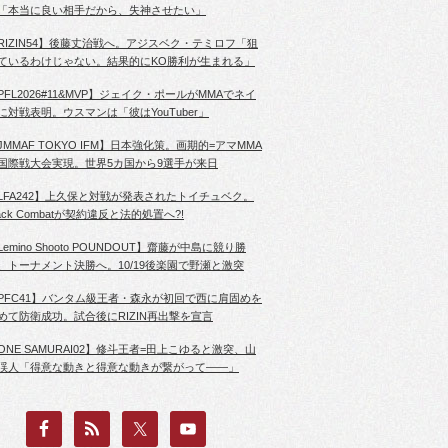
「本当に良い相手だから、失神させたい」
RIZIN54】後藤丈治戦へ。アジスベク・テミロフ「狙
ているわけじゃない。結果的にKO勝利が生まれる」
PFL2026#11&MVP】ジェイク・ポールがMMAでネイ
に対戦表明。ウスマンは「彼はYouTuber」
JMMAF TOKYO IFM】日本強化策。画期的=アマMMA
国際戦大会実現。世界5カ国から9選手が来日
LFA242】上久保と対戦が発表されたトイチュベク。
lack Combatが契約違反と法的処置へ?!
Lemino Shooto POUNDOUT】齋藤が中島に競り勝
、トーナメント決勝へ。10/19後楽園で野瀬と激突
PFC41】バンタム級王者・森永が初回で西に肩固めを
めて防衛成功。試合後にRIZIN再出撃を宣言
ONE SAMURAI02】修斗王者=田上こゆると激突、山
渓人「得意な動きと得意な動きが繋がって――」