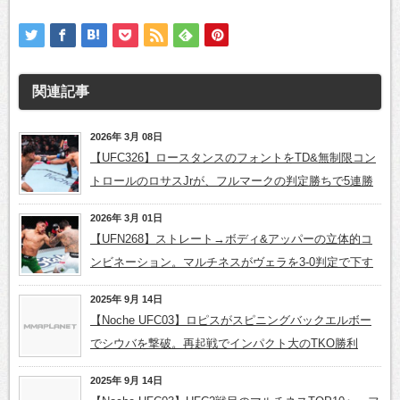
関連記事
2026年 3月 08日
【UFC326】ロースタンスのフォントをTD&無制限コン
トロールのロサスJrが、フルマークの判定勝ちで5連勝
2026年 3月 01日
【UFN268】ストレート→ボディ&アッパーの立体的コ
ンビネーション。マルチネスがヴェラを3-0判定で下す
2025年 9月 14日
【Noche UFC03】ロピスがスピニングバックエルボー
でシウバを撃破。再起戦でインパクト大のTKO勝利
2025年 9月 14日