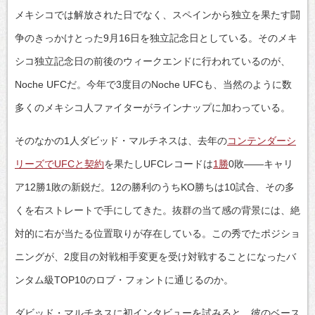
メキシコでは解放された日でなく、スペインから独立を果たす闘
争のきっかけとった9月16日を独立記念日としている。そのメキ
シコ独立記念日の前後のウィークエンドに行われているのが、
Noche UFCだ。今年で3度目のNoche UFCも、当然のように数
多くのメキシコ人ファイターがラインナップに加わっている。
そのなかの1人ダビッド・マルチネスは、去年の
コンテンダーシ
リーズでUFCと契約
を果たしUFCレコードは
1勝
0敗――キャリ
ア12勝1敗の新鋭だ。12の勝利のうちKO勝ちは10試合、その多
くを右ストレートで手にしてきた。抜群の当て感の背景には、絶
対的に右が当たる位置取りが存在している。この秀でたポジショ
ニングが、2度目の対戦相手変更を受け対戦することになったバ
ンタム級TOP10のロブ・フォントに通じるのか。
ダビッド・マルチネスに初インタビューを試みると、彼のベース