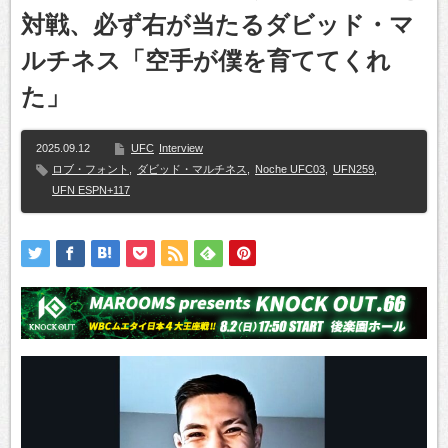
対戦、必ず右が当たるダビッド・マ
ルチネス「空手が僕を育ててくれ
た」
2025.09.12
UFC
Interview
ロブ・フォント
,
ダビッド・マルチネス
,
Noche UFC03
,
UFN259
,
UFN ESPN+117