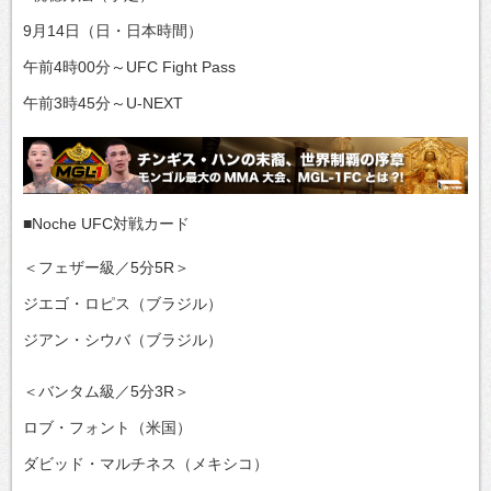
9月14日（日・日本時間）
午前4時00分～UFC Fight Pass
午前3時45分～U-NEXT
■Noche UFC対戦カード
＜フェザー級／5分5R＞
ジエゴ・ロピス（ブラジル）
ジアン・シウバ（ブラジル）
＜バンタム級／5分3R＞
ロブ・フォント（米国）
ダビッド・マルチネス（メキシコ）