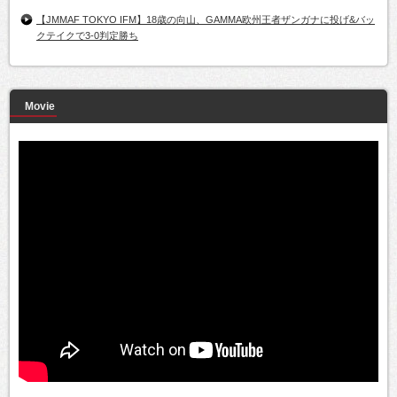
【JMMAF TOKYO IFM】18歳の向山、GAMMA欧州王者ザンガナに投げ&バッ
クテイクで3-0判定勝ち
Movie