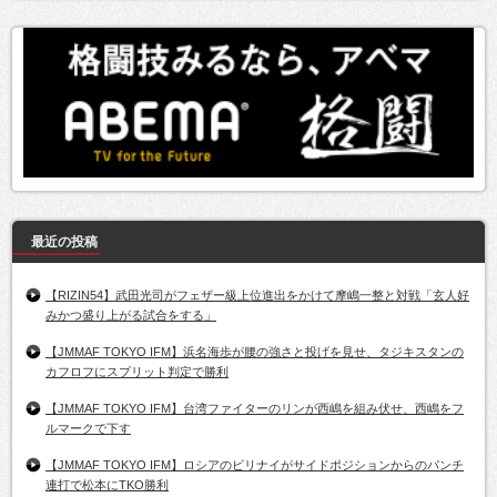
最近の投稿
【RIZIN54】武田光司がフェザー級上位進出をかけて摩嶋一整と対戦「玄人好
みかつ盛り上がる試合をする」
【JMMAF TOKYO IFM】浜名海歩が腰の強さと投げを見せ、タジキスタンの
カフロフにスプリット判定で勝利
【JMMAF TOKYO IFM】台湾ファイターのリンが西嶋を組み伏せ、西嶋をフ
ルマークで下す
【JMMAF TOKYO IFM】ロシアのビリナイがサイドポジションからのパンチ
連打で松本にTKO勝利