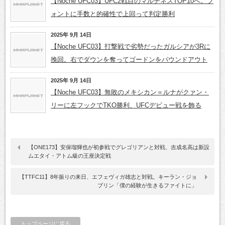
【Noche UFC03】UFC2戦目のマルチネスTOP10へ。フ
ォントに手数と的確性で上回って判定勝利
2025年 9月 14日
【Noche UFC03】打撃戦で劣勢だったガルシアが3Rに
挽回。右でダウンを奪ってゴードンをパウンドアウト
2025年 9月 14日
【Noche UFC03】無敗のメキシカン＝ルナがクァン・
リーに左フックでTKO勝利、UFCデビュー戦を飾る
【ONE173】安保瑠輝也が初参戦でグレゴリアンと対戦、吉成名高は新設
ムエタイ・アトム級の王座決定戦
【TTFC11】8年振りの来日、エフェヴィガ雄志と対戦。キーラン・ジョ
ブリン「僕の経験が生きるファイトに」
トップページに戻る