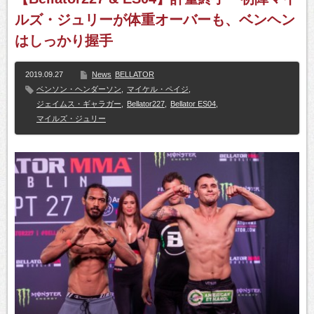
ルズ・ジュリーが体重オーバーも、ベンヘン
はしっかり握手
2019.09.27
News
BELLATOR
ベンソン・ヘンダーソン
,
マイケル・ペイジ
,
ジェイムス・ギャラガー
,
Bellator227
,
Bellator ES04
,
マイルズ・ジュリー