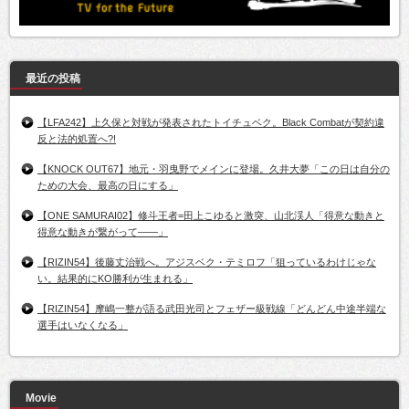
最近の投稿
【LFA242】上久保と対戦が発表されたトイチュベク。Black Combatが契約違
反と法的処置へ?!
【KNOCK OUT67】地元・羽曳野でメインに登場。久井大夢「この日は自分の
ための大会、最高の日にする」
【ONE SAMURAI02】修斗王者=田上こゆると激突、山北渓人「得意な動きと
得意な動きが繋がって――」
【RIZIN54】後藤丈治戦へ。アジスベク・テミロフ「狙っているわけじゃな
い。結果的にKO勝利が生まれる」
【RIZIN54】摩嶋一整が語る武田光司とフェザー級戦線「どんどん中途半端な
選手はいなくなる」
Movie