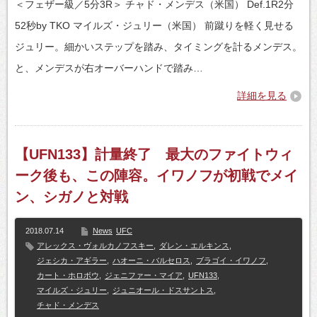
＜フェザー級／5分3R＞ チャド・メンデス（米国） Def.1R2分
52秒by TKO マイルズ・ジュリー（米国） 前蹴りを軽く見せる
ジュリー。細かいステップを踏み、タイミングを計るメンデス。
と、メンデスが右オーバーハンドで踏み…
詳細を見る
【UFN133】計量終了 最大のファイトウィ
ーク後も、この陣容。イワノフが初戦でメイ
ン、シガノと対戦
2018.07.14
News
UFC
アレックス・ヴォルカノフスキー
,
ダレン・エルキンス
,
ジェシカ・アギラー
,
ハオーニ・バルセロス
,
ブラゴイ・イワノフ
,
カート・ホロボウ
,
ジェニファー・マイア
,
UFN133
,
マイルズ・ジュリー
,
ジュニオール・ドスサントス
,
チャド・メンデス