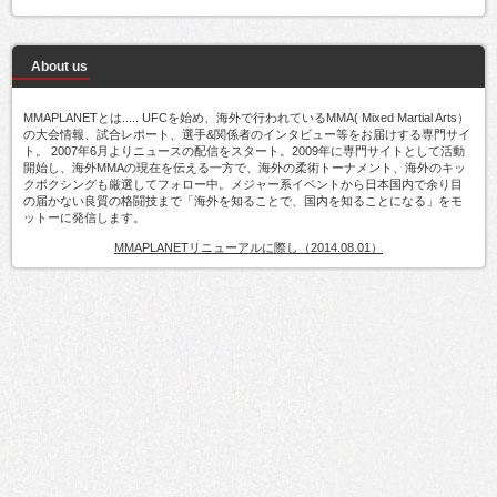
About us
MMAPLANETとは..... UFCを始め、海外で行われているMMA( Mixed Martial Arts）
の大会情報、試合レポート、選手&関係者のインタビュー等をお届けする専門サイ
ト。 2007年6月よりニュースの配信をスタート。2009年に専門サイトとして活動
開始し、海外MMAの現在を伝える一方で、海外の柔術トーナメント、海外のキッ
クボクシングも厳選してフォロー中。メジャー系イベントから日本国内で余り目
の届かない良質の格闘技まで「海外を知ることで、国内を知ることになる」をモ
ットーに発信します。
MMAPLANETリニューアルに際し（2014.08.01）