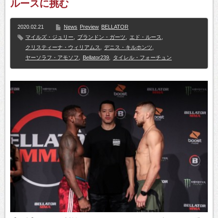
ルースに挑む
2020.02.21
News
Preview
BELLATOR
マイルズ・ジュリー
,
ブランドン・ガーツ
,
エド・ルース
,
クリスティーナ・ウィリアムス
,
デニス・キルホンツ
,
ヤーソラフ・アモソフ
,
Bellator239
,
タイレル・フォーチュン