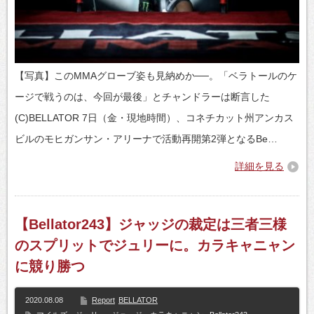
【写真】このMMAグローブ姿も見納めか──。「ベラトールのケ
ージで戦うのは、今回が最後」とチャンドラーは断言した
(C)BELLATOR 7日（金・現地時間）、コネチカット州アンカス
ビルのモヒガンサン・アリーナで活動再開第2弾となるBe…
詳細を見る
【Bellator243】ジャッジの裁定は三者三様
のスプリットでジュリーに。カラキャニャン
に競り勝つ
2020.08.08
Report
BELLATOR