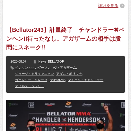
詳細を見る
【Bellator243】計量終了 チャンドラー✖ベ
ンヘンII待ったなし。アガザームの相手は股
間にスネーク!!
2020.08.07
News
BELLATOR
ベンソン・ヘンダーソン
,
AJ・アガザーム
,
ジョージ・カラキャニャン
,
アダム・ボリッチ
,
ヴァレリー・ルレーダ
,
Bellator243
,
マイケル・チャンドラー
,
マイルズ・ジュリー