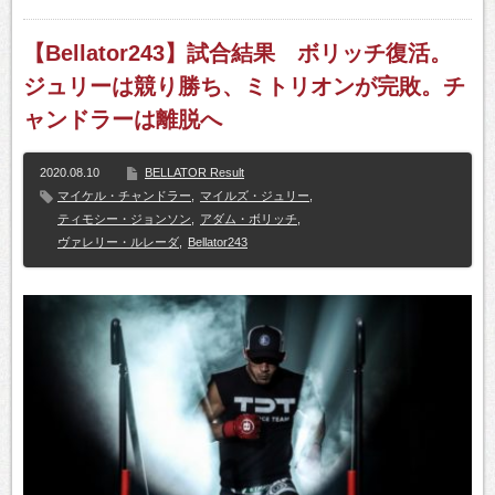
【Bellator243】試合結果 ボリッチ復活。
ジュリーは競り勝ち、ミトリオンが完敗。チ
ャンドラーは離脱へ
2020.08.10
BELLATOR Result
マイケル・チャンドラー
,
マイルズ・ジュリー
,
ティモシー・ジョンソン
,
アダム・ボリッチ
,
ヴァレリー・ルレーダ
,
Bellator243