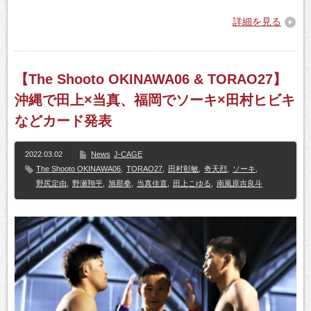
詳細を見る
【The Shooto OKINAWA06 & TORAO27】
沖縄で田上×当真、福岡でソーキ×田村ヒビキ
などカード発表
2022.03.02
News
J-CAGE
The Shooto OKINAWA06
,
TORAO27
,
田村彰敏
,
奇天烈
,
ソーキ
,
野尻定由
,
野瀬翔平
,
旭那拳
,
当真佳直
,
田上こゆる
,
南風原吉良斗