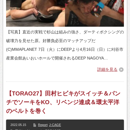
【写真】直近の実戦で杉山は組みの強さ、ダーティボクシングの
破壊力を見せた原。好勝負必至のマッチアップだ
(C)MMAPLANET 7日（火）にDEEPより4月16日（日）に刈谷市
産業会館あいおいホールで開催されるDEEP NAGOYA…
詳細を見る
【TORAO27】田村ヒビキがスイッチ＆パン
チでソーキをKO、リベンジ達成＆環太平洋
のベルトを巻く
2022.05.15
Report
J-CAGE