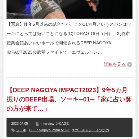
【写真】昨年5月以来の試合だが、この11カ月というスパンはソ
ーキにとっては短いことになる(C)TORAO 16日（日）、刈谷市
産業会館あいおいホールで開催されるDEEP NAGOYA
IMPACT2023公武堂ファイトで、エヴェルトン…
詳細を見る
【DEEP NAGOYA IMPACT2023】9年5カ月
振りのDEEP出場、ソーキ─01─「家に占い師
の方が来て…」
2023.04.05
Interview
J-CAGE
ソーキ
,
DEEP Nagoya Impact2023
,
エヴェルトン・イワナガ