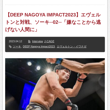
【DEEP NAGOYA IMPACT2023】エヴェル
トンと対戦、ソーキ─02─「嫌なことから逃
げない人間に」
2023.04.12
Interview
J-CAGE
ソーキ
,
DEEP Nagoya Impact2023
,
エヴェルトン・イワナガ