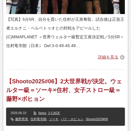
【写真】5分5R、自分を貫いた住村が王座奪取。試合後は正規王
者エルナニ・ペルペトゥオとの対戦をアピールした
(C)MMAPLANET ＜世界ウェルター級暫定王座決定戦／5分5R＞
住村竜市朗（日本） Def.3-0:49-45.48…
詳細を見る
【Shooto2025#06】2大世界戦が決定。ウェ
ルター級＝ソーキ×住村、女子ストロー級＝
藤野×ボヒョン
2025.06.10
News
J-CAGE
藤野恵実
,
住村竜市朗
,
ソーキ
,
バク・ホビョン
,
Shooto2025#06