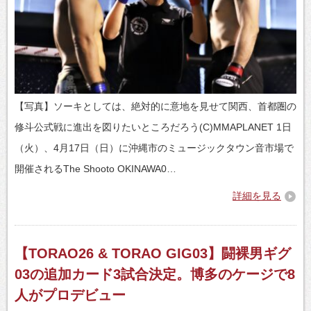
【写真】ソーキとしては、絶対的に意地を見せて関西、首都圏の
修斗公式戦に進出を図りたいところだろう(C)MMAPLANET 1日
（火）、4月17日（日）に沖縄市のミュージックタウン音市場で
開催されるThe Shooto OKINAWA0…
詳細を見る
【TORAO26 & TORAO GIG03】闘裸男ギグ
03の追加カード3試合決定。博多のケージで8
人がプロデビュー