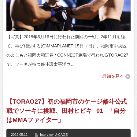
【写真】2019年6月16日に行われた前回の一戦。2年11月を経
て、再び相対する(C)MMAPLANET 15日（日）、福岡市中央区
のよしもと福岡大和証券 / CONNECT劇場で行われるTORAO27
で、ソーキが持つ修斗環太平洋ウ…
詳細を見る
【TORAO27】初の福岡市のケージ修斗公式
戦でソーキに挑戦、田村ヒビキ─01─「自分
はMMAファイター」
2022.05.12
Interview
J-CAGE