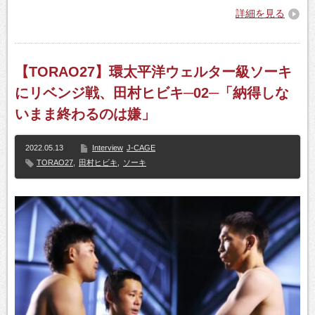
詳細を見る
【TORAO27】環太平洋ウェルター級ソーキ
にリベンジ戦、田村ヒビキ─02─「納得しな
いまま終わるのは嫌」
2022.05.13
Interview
J-CAGE
TORAO27
,
田村ヒビキ
,
ソーキ