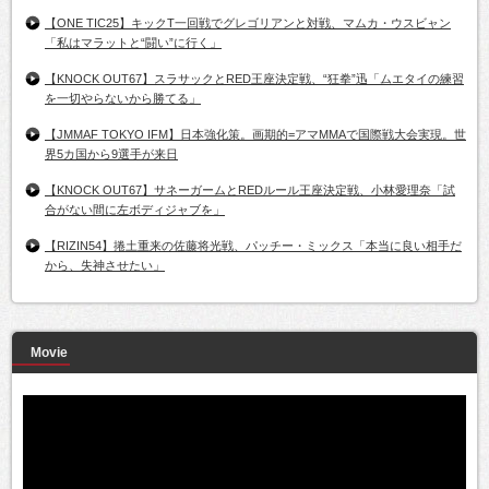
【ONE TIC25】キックT一回戦でグレゴリアンと対戦、マムカ・ウスビャン
「私はマラットと“闘い”に行く」
【KNOCK OUT67】スラサックとRED王座決定戦、“狂拳”迅「ムエタイの練習
を一切やらないから勝てる」
【JMMAF TOKYO IFM】日本強化策。画期的=アマMMAで国際戦大会実現。世
界5カ国から9選手が来日
【KNOCK OUT67】サネーガームとREDルール王座決定戦、小林愛理奈「試
合がない間に左ボディジャブを」
【RIZIN54】捲土重来の佐藤将光戦、パッチー・ミックス「本当に良い相手だ
から、失神させたい」
Movie