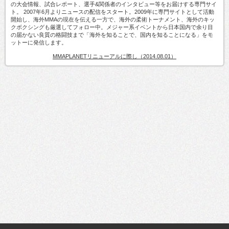
の大会情報、試合レポート、選手&関係者のインタビュー等をお届けする専門サイ
ト。 2007年6月よりニュースの配信をスタート。2009年に専門サイトとして活動
開始し、海外MMAの現在を伝える一方で、海外の柔術トーナメント、海外のキッ
クボクシングも厳選してフォロー中。メジャー系イベントから日本国内で余り目
の届かない良質の格闘技まで「海外を知ることで、国内を知ることになる」をモ
ットーに発信します。
MMAPLANETリニューアルに際し（2014.08.01）