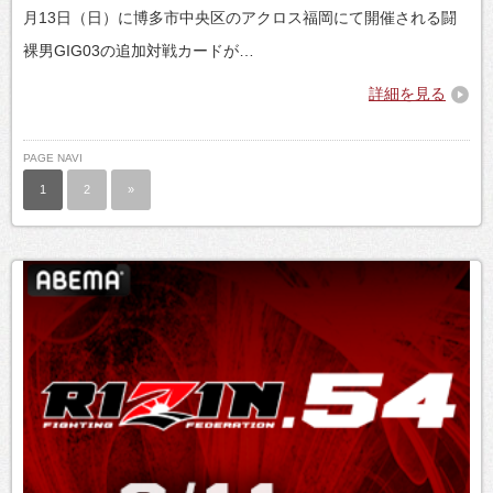
月13日（日）に博多市中央区のアクロス福岡にて開催される闘
裸男GIG03の追加対戦カードが…
詳細を見る
PAGE NAVI
1
2
»