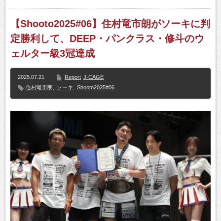
【Shooto2025#06】住村竜市朗がソーキに判
定勝利して、DEEP・パンクラス・修斗のウ
ェルター級3冠達成
2025.07.21
Report
J-CAGE
住村竜市朗
,
ソーキ
,
Shooto2025#06