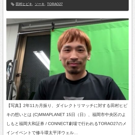
田村ヒビキ
,
ソーキ
,
TORAO27
【写真】2年11カ月振り、ダイレクトリマッチに対する田村ヒビ
キの想いとは (C)MMAPLANET 15日（日）、福岡市中央区のよ
しもと福岡大和証券 / CONNECT劇場で行われるTORAO27のメ
インイベントで修斗環太平洋ウェル…