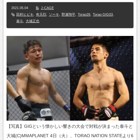
2021.05.04
J-CAGE
田村ヒビキ
,
奇天烈
,
ソーキ
,
野瀬翔平
,
Torao26
,
Torao GIG03
,
泰斗
,
大城正也
【写真】GIGという懐かしい響きの大会で対戦が決まった泰斗と
大城(C)MMAPLANET 4日（火）、TORAO NATION STATEより6