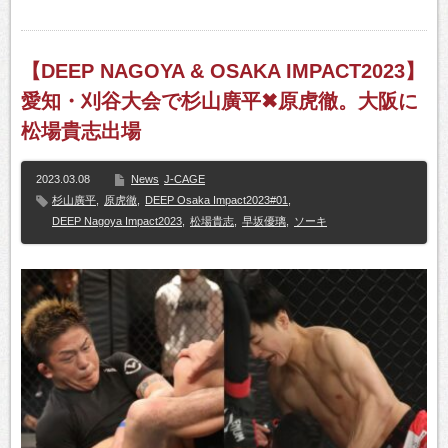
【DEEP NAGOYA & OSAKA IMPACT2023】
愛知・刈谷大会で杉山廣平✖原虎徹。大阪に
松場貴志出場
2023.03.08
News
J-CAGE
杉山廣平
,
原虎徹
,
DEEP Osaka Impact2023#01
,
DEEP Nagoya Impact2023
,
松場貴志
,
早坂優璃
,
ソーキ