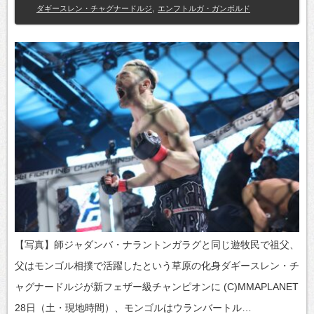
ダギースレン・チャグナードルジ
,
エンフトルガ・ガンボルド
【写真】師ジャダンバ・ナラントンガラグと同じ遊牧民で祖父、
父はモンゴル相撲で活躍したという草原の化身ダギースレン・チ
ャグナードルジが新フェザー級チャンピオンに (C)MMAPLANET
28日（土・現地時間）、モンゴルはウランバートル…