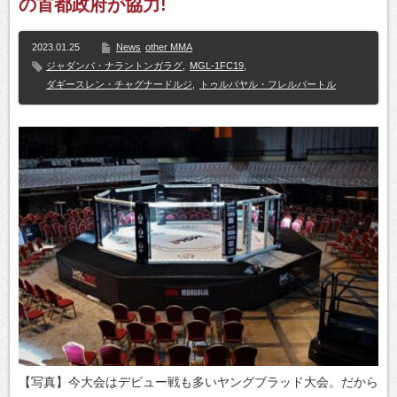
の首都政府が協力!
2023.01.25
News
other MMA
ジャダンバ・ナラントンガラグ
,
MGL-1FC19
,
ダギースレン・チャグナードルジ
,
トゥルバヤル・フレルバートル
【写真】今大会はデビュー戦も多いヤングブラッド大会。だから