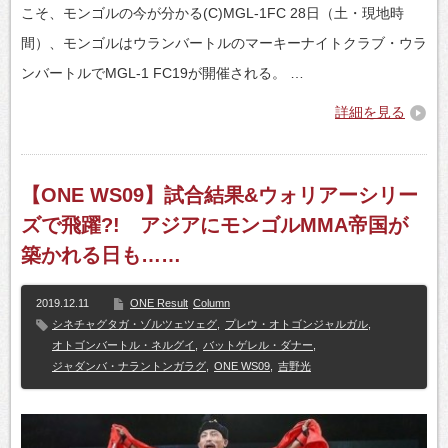
こそ、モンゴルの今が分かる(C)MGL-1FC 28日（土・現地時
間）、モンゴルはウランバートルのマーキーナイトクラブ・ウラ
ンバートルでMGL-1 FC19が開催される。 …
詳細を見る
【ONE WS09】試合結果&ウォリアーシリー
ズで飛躍?! アジアにモンゴルMMA帝国が
築かれる日も……
2019.12.11
ONE Result
Column
シネチャグタガ・ゾルツェツェグ
,
プレウ・オトゴンジャルガル
,
オトゴンバートル・ネルグイ
,
バットゲレル・ダナー
,
ジャダンバ・ナラントンガラグ
,
ONE WS09
,
吉野光