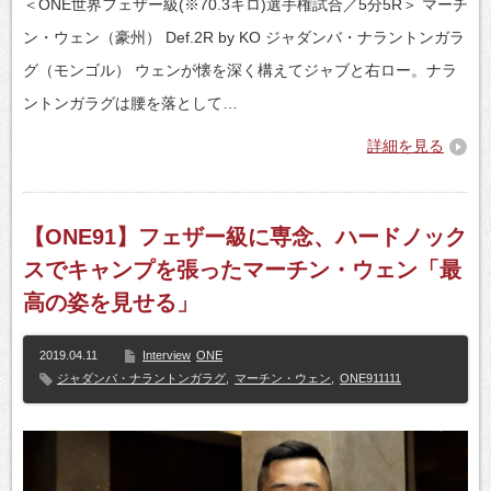
＜ONE世界フェザー級(※70.3キロ)選手権試合／5分5R＞ マーチ
ン・ウェン（豪州） Def.2R by KO ジャダンバ・ナラントンガラ
グ（モンゴル） ウェンが懐を深く構えてジャブと右ロー。ナラ
ントンガラグは腰を落として…
詳細を見る
【ONE91】フェザー級に専念、ハードノック
スでキャンプを張ったマーチン・ウェン「最
高の姿を見せる」
2019.04.11
Interview
ONE
ジャダンバ・ナラントンガラグ
,
マーチン・ウェン
,
ONE911111