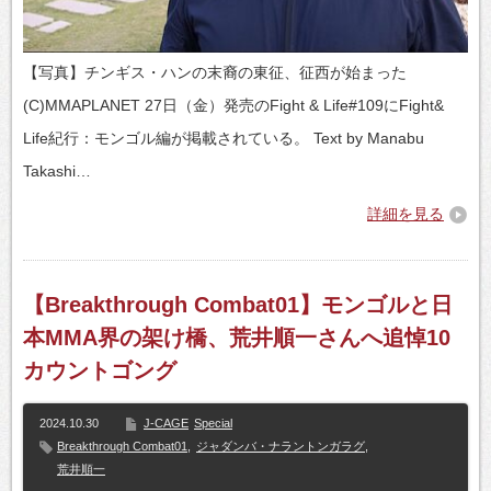
【写真】チンギス・ハンの末裔の東征、征西が始まった
(C)MMAPLANET 27日（金）発売のFight & Life#109にFight&
Life紀行：モンゴル編が掲載されている。 Text by Manabu
Takashi…
詳細を見る
【Breakthrough Combat01】モンゴルと日
本MMA界の架け橋、荒井順一さんへ追悼10
カウントゴング
2024.10.30
J-CAGE
Special
Breakthrough Combat01
,
ジャダンバ・ナラントンガラグ
,
荒井順一