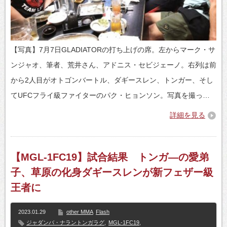
【写真】7月7日GLADIATORの打ち上げの席。左からマーク・サ
ンジャオ、筆者、荒井さん、アドニス・セビジェーノ。右列は前
から2人目がオトゴンバートル、ダギースレン、トンガー、そし
てUFCフライ級ファイターのパク・ヒョンソン。写真を撮っ…
詳細を見る
【MGL-1FC19】試合結果 トンガ―の愛弟
子、草原の化身ダギースレンが新フェザー級
王者に
2023.01.29
other MMA
Flash
ジャダンバ・ナラントンガラグ
,
MGL-1FC19
,