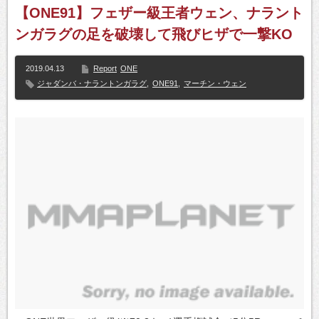
【ONE91】フェザー級王者ウェン、ナラント
ンガラグの足を破壊して飛びヒザで一撃KO
2019.04.13
Report
ONE
ジャダンバ・ナラントンガラグ
,
ONE91
,
マーチン・ウェン