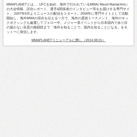
MMAPLANETとは..... UFCを始め、海外で行われているMMA( Mixed Martial Arts）
の大会情報、試合レポート、選手&関係者のインタビュー等をお届けする専門サイ
ト。 2007年6月よりニュースの配信をスタート。2009年に専門サイトとして活動
開始し、海外MMAの現在を伝える一方で、海外の柔術トーナメント、海外のキッ
クボクシングも厳選してフォロー中。メジャー系イベントから日本国内で余り目
の届かない良質の格闘技まで「海外を知ることで、国内を知ることになる」をモ
ットーに発信します。
MMAPLANETリニューアルに際し（2014.08.01）