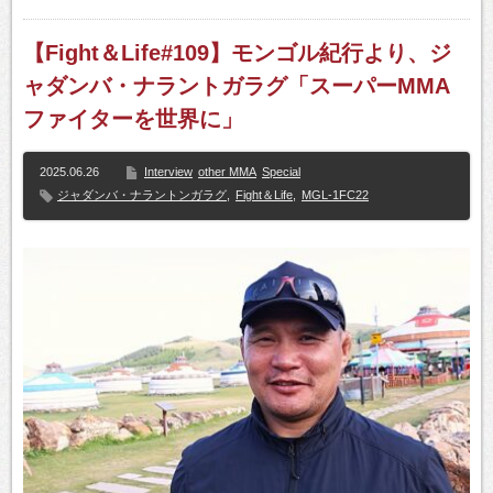
【Fight＆Life#109】モンゴル紀行より、ジ
ャダンバ・ナラントガラグ「スーパーMMA
ファイターを世界に」
2025.06.26
Interview
other MMA
Special
ジャダンバ・ナラントンガラグ
,
Fight＆Life
,
MGL-1FC22