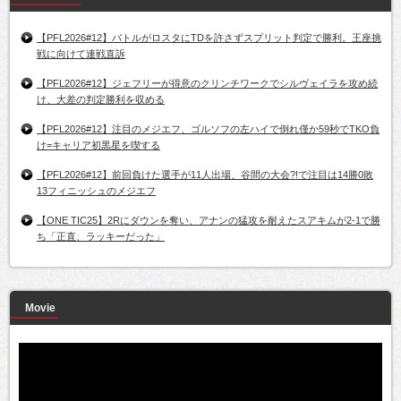
【PFL2026#12】バトルがロスタにTDを許さずスプリット判定で勝利。王座挑
戦に向けて連戦直訴
【PFL2026#12】ジェフリーが得意のクリンチワークでシルヴェイラを攻め続
け、大差の判定勝利を収める
【PFL2026#12】注目のメジエフ、ゴルソフの左ハイで倒れ僅か59秒でTKO負
け=キャリア初黒星を喫する
【PFL2026#12】前回負けた選手が11人出場、谷間の大会?!で注目は14勝0敗
13フィニッシュのメジエフ
【ONE TIC25】2Rにダウンを奪い、アナンの猛攻を耐えたスアキムが2-1で勝
ち「正直、ラッキーだった」
Movie