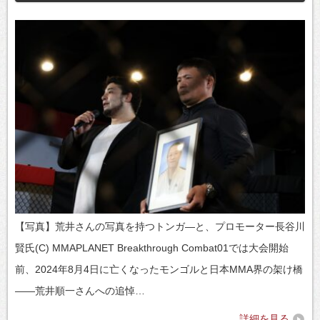
【写真】荒井さんの写真を持つトンガ―と、プロモーター長谷川
賢氏(C) MMAPLANET Breakthrough Combat01では大会開始
前、2024年8月4日に亡くなったモンゴルと日本MMA界の架け橋
——荒井順一さんへの追悼…
詳細を見る