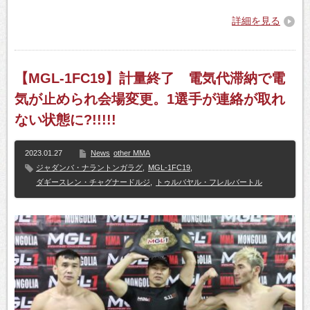
詳細を見る
【MGL-1FC19】計量終了 電気代滞納で電
気が止められ会場変更。1選手が連絡が取れ
ない状態に?!!!!!
2023.01.27
News
other MMA
ジャダンバ・ナラントンガラグ
,
MGL-1FC19
,
ダギースレン・チャグナードルジ
,
トゥルバヤル・フレルバートル