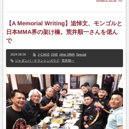
【A Memorial Writing】追悼文、モンゴルと
日本MMA界の架け橋。荒井順一さんを偲ん
で
2024.08.06
J-CAGE
ONE
other MMA
Special
ジャダンバ・ナラントンガラグ
,
荒井順一