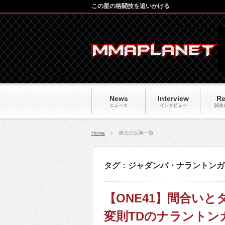
この星の格闘技を追いかける
News
Interview
Re
ニュース
インタビュー
試合
Home
過去の記事一覧
タグ：ジャダンバ・ナラントンガ
【ONE41】間合い
変則TDのナラントン