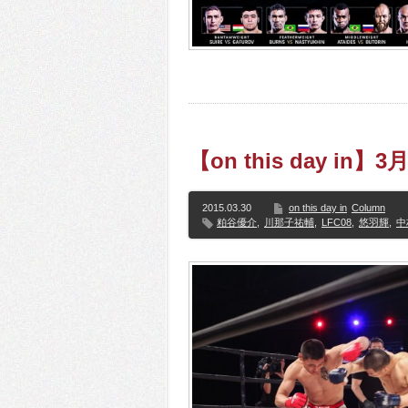
【on this day in】
2015.03.30
on this day in
Column
粕谷優介
,
川那子祐輔
,
LFC08
,
悠羽輝
,
中