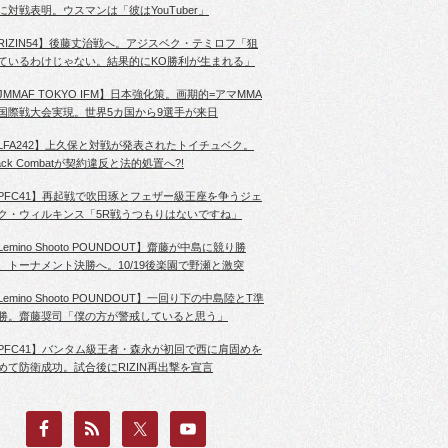
に対戦表明。ウスマンは「彼はYouTuber」
RIZIN54】後藤丈治戦へ。アジスベク・テミロフ「狙
ているわけじゃない。結果的にKO勝利が生まれる」
JMMAF TOKYO IFM】日本強化策。画期的=アマMMA
国際戦大会実現。世界5カ国から9選手が来日
LFA242】上久保と対戦が発表されたトイチュベク。
lack Combatが契約違反と法的処置へ?!
PFC41】再起戦で吹田琢とフェザー級王座を争うジェ
ク・ウィルキンス「5R戦うつもりはないですね」
Lemino Shooto POUNDOUT】齋藤が中島に競り勝
、トーナメント決勝へ。10/19後楽園で野瀬と激突
Lemino Shooto POUNDOUT】一回り下の中島陸とT準
勝。齋藤奨司「僕の方が警戒していると思う」
PFC41】バンタム級王者・森永が初回で西に肩固めを
めて防衛成功。試合後にRIZIN再出撃を宣言