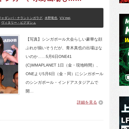
ジャダンバ・ナラントンガラグ
,
水野竜也
,
V.V mei
,
ヴィタリー・ビグダシュ
【写真】シンガポール大会らしい豪華な顔
ぶれが揃いそうだが、青木真也の出場はな
いのか……5月6日ONE41
(C)MMAPLANET 1日（金・現地時間）、
ONEより5月6日（金・同）にシンガポール
のシンガポール・インドアスタジアムで
開…
詳細を見る