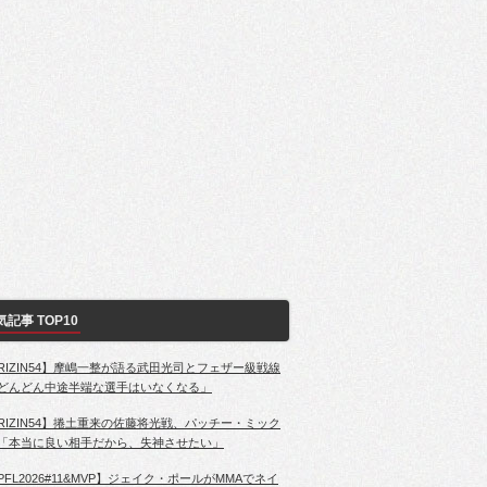
気記事 TOP10
RIZIN54】摩嶋一整が語る武田光司とフェザー級戦線
どんどん中途半端な選手はいなくなる」
RIZIN54】捲土重来の佐藤将光戦、パッチー・ミック
「本当に良い相手だから、失神させたい」
PFL2026#11&MVP】ジェイク・ポールがMMAでネイ