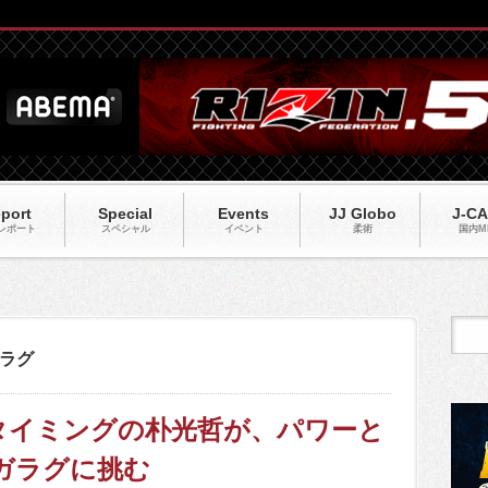
port
Special
Events
JJ Globo
J-C
レポート
スペシャル
イベント
柔術
国内M
ラグ
とタイミングの朴光哲が、パワーと
ガラグに挑む