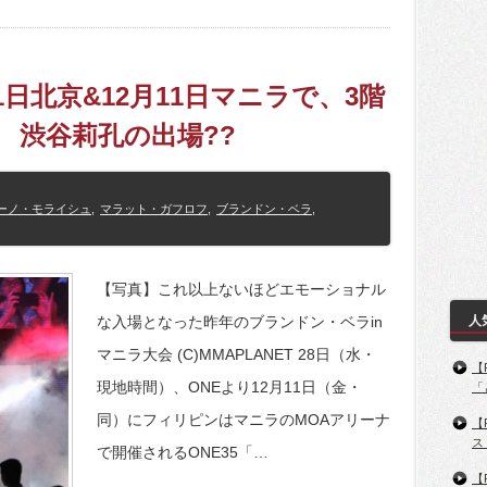
月21日北京&12月11日マニラで、3階
 渋谷莉孔の出場??
ーノ・モライシュ
,
マラット・ガフロフ
,
ブランドン・ベラ
,
【写真】これ以上ないほどエモーショナル
な入場となった昨年のブランドン・ベラin
人
マニラ大会 (C)MMAPLANET 28日（水・
【
現地時間）、ONEより12月11日（金・
「
同）にフィリピンはマニラのMOAアリーナ
【
ス
で開催されるONE35「…
【