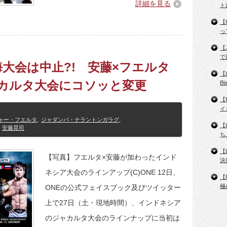
詳細を見る
ト
【
っ
【
で
海大会は中止?! 安藤×フエルタ
【
ャカルタ大会にコソッと変更
B
【
イ
ャー・フエルタ
,
ジャダンバ・ナラントンガラグ
,
【
安藤晃司
ち
【
【写真】フエルタ×安藤が加わったインド
決
ネシア大会のラインアップ(C)ONE 12日、
【
極
ONEの公式フェイスブック及びツイッター
上で27日（土・現地時間）、インドネシア
のジャカルタ大会のラインナップに当初は