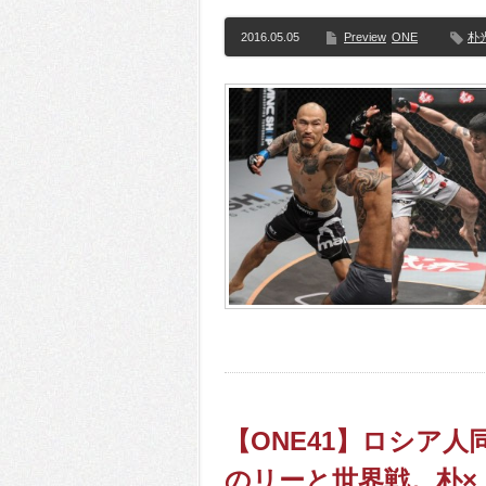
2016.05.05
Preview
ONE
朴
【ONE41】ロシア人同
のリーと世界戦。朴×