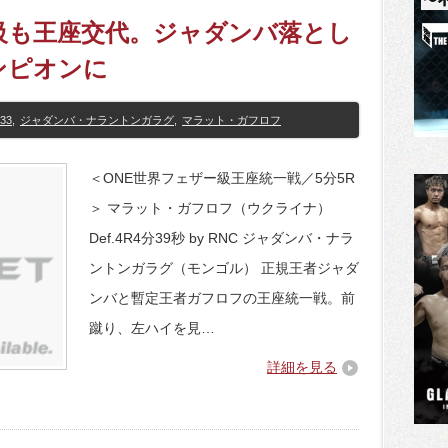
ー級も王座交代。ジャダンバ落とし
ンピオンに
33
,
ジャダンバ・ナラントンガラグ
,
マラット・ガフロフ
＜ONE世界フェザー級王座統一戦／5分5R
＞ マラット・ガフロフ（ウクライナ）
Def.4R4分39秒 by RNC ジャダンバ・ナラ
ントンガラグ（モンゴル） 正規王者ジャダ
ンバと暫定王者ガフロフの王座統一戦。前
蹴り、左ハイを見…
詳細を見る