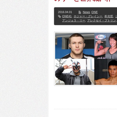
2016.04.01
News
ONE
ONE41
,
ホジャー・グレイシー
,
朴光哲
,
アンジェラ・リー
,
アレクセイ・ブトリン
,