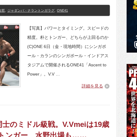
光哲
,
ジャダンバ・ナラントンガラグ
,
ONE41
【写真】パワーとタイミング。スピードの
精度。朴とトンガー、どちらが上回るのか
(C)ONE 6日（金・現地時間）にシンガポ
ール・カランのシンガポール・インドアス
タジアムで開催されるONE41「Ascent to
Power」。V.V …
詳細を見る
士のミドル級戦。V.Vmeiは19歳
トンガー、水野出場も……