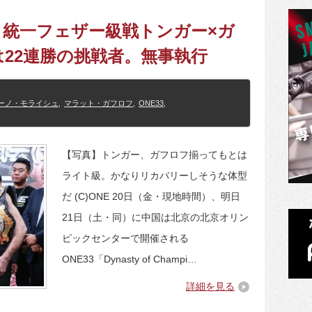
戦＝統一フェザー級戦トンガー×ガ
22連勝の挑戦者。無事執行
ーノ・モライシュ
,
マラット・ガフロフ
,
ONE33
,
【写真】トンガー、ガフロフ揃ってもとは
ライト級。かなりリカバリーしそうな体型
だ (C)ONE 20日（金・現地時間）、明日
21日（土・同）に中国は北京の北京オリン
ピックセンターで開催される
ONE33「Dynasty of Champi…
詳細を見る