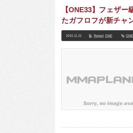
【ONE33】フェザ
たガフロフが新チャ
2015.11.21
Report
ONE
ONE