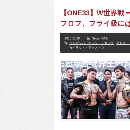
【ONE33】W世界
フロフ、フライ級には
2015.11.20
News
ONE
ジャダンバ・ナラントンガラグ
,
アドリア
カイラット・アクメトフ