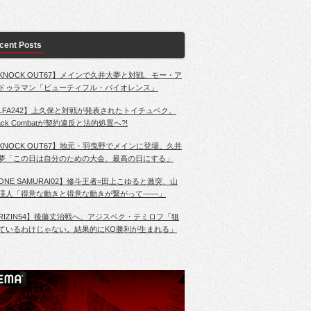
cent Posts
KNOCK OUT67】メインで久井大夢と対戦、モー・ア
ドゥラマン「ビューティフル・バイオレンス」
LFA242】上久保と対戦が発表されたトイチュベク。
lack Combatが契約違反と法的処置へ?!
KNOCK OUT67】地元・羽曳野でメインに登場。久井
夢「この日は自分のための大会、最高の日にする」
ONE SAMURAI02】修斗王者=田上こゆると激突、山
渓人「得意な動きと得意な動きが繋がって――」
RIZIN54】後藤丈治戦へ。アジスベク・テミロフ「狙
ているわけじゃない。結果的にKO勝利が生まれる」