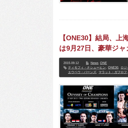
【ONE30】結局、上
は9月27日、豪華ジ
2015.09.12
News
ONE
ティモフィ・ナシューヒン
,
ONE30
,
ロジ
エウベウ・バーンズ
,
マラット・ガフロフ
,