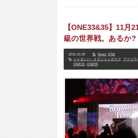
【ONE33&35】11
級の世界戦。あるか?
2015.10.28
News
ONE
ジャダンバ・ナラントンガラグ
,
アドリア
ONE33
,
ONE35