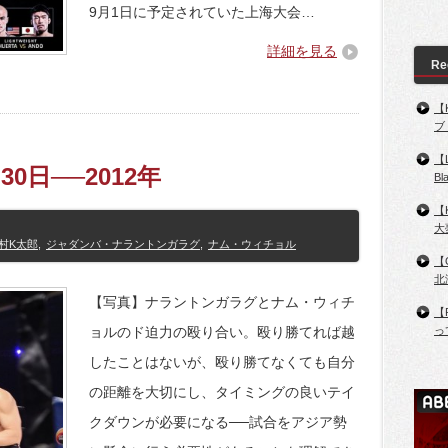
9月1日に予定されていた上海大会…
詳細を見る
Re
【
ブ
【
3月30日──2012年
B
【
大
村K太郎
,
ジャダンバ・ナラントンガラグ
,
ナム・ウィチョル
【
北
【写真】ナラントンガラグとナム・ウィチ
【
ョルのド迫力の殴り合い。殴り勝てれば越
っ
したことはないが、殴り勝てなくても自分
の距離を大切にし、タイミングの良いテイ
クダウンが必要になる──試合をアジア勢