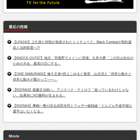
最近の投稿
【LFA242】上久保と対戦が発表されたトイチュベク。Black Combatが契約違
反と法的処置へ?!
【KNOCK OUT67】地元・羽曳野でメインに登場。久井大夢「この日は自分の
ための大会、最高の日にする」
【ONE SAMURAI02】修斗王者=田上こゆると激突、山北渓人「得意な動きと
得意な動きが繋がって――」
【RIZIN54】後藤丈治戦へ。アジスベク・テミロフ「狙っているわけじゃな
い。結果的にKO勝利が生まれる」
【RIZIN54】摩嶋一整が語る武田光司とフェザー級戦線「どんどん中途半端な
選手はいなくなる」
Movie