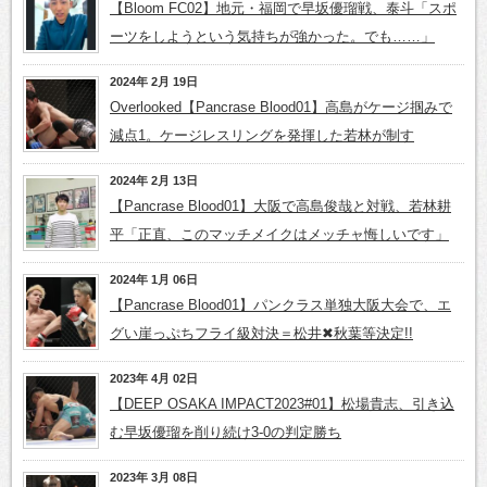
【Bloom FC02】地元・福岡で早坂優瑠戦、泰斗「スポ
ーツをしようという気持ちが強かった。でも……」
2024年 2月 19日
Overlooked【Pancrase Blood01】高島がケージ掴みで
減点1。ケージレスリングを発揮した若林が制す
2024年 2月 13日
【Pancrase Blood01】大阪で高島俊哉と対戦、若林耕
平「正直、このマッチメイクはメッチャ悔しいです」
2024年 1月 06日
【Pancrase Blood01】パンクラス単独大阪大会で、エ
グい崖っぷちフライ級対決＝松井✖秋葉等決定!!
2023年 4月 02日
【DEEP OSAKA IMPACT2023#01】松場貴志、引き込
む早坂優瑠を削り続け3-0の判定勝ち
2023年 3月 08日