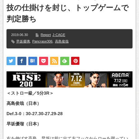
技の仕掛けを封じ、トップゲームで
判定勝ち
2019.06.30
Report
J-CAGE
早坂優璃
,
Pancrase306
,
高島俊哉
＜ストロー級／5分3R＞
高島俊哉（日本）
Def.3-0：30-27.30-27.29-28
早坂優瑠（日本）
右を伸ばす高島、早坂は前に出て左フックからローを蹴ってい