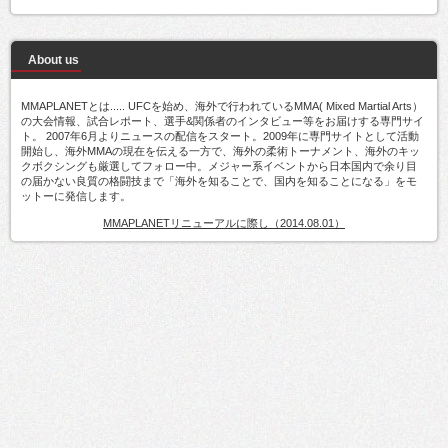
About us
MMAPLANETとは..... UFCを始め、海外で行われているMMA( Mixed Martial Arts）
の大会情報、試合レポート、選手&関係者のインタビュー等をお届けする専門サイ
ト。 2007年6月よりニュースの配信をスタート。2009年に専門サイトとして活動
開始し、海外MMAの現在を伝える一方で、海外の柔術トーナメント、海外のキッ
クボクシングも厳選してフォロー中。メジャー系イベントから日本国内で余り目
の届かない良質の格闘技まで「海外を知ることで、国内を知ることになる」をモ
ットーに発信します。
MMAPLANETリニューアルに際し（2014.08.01）