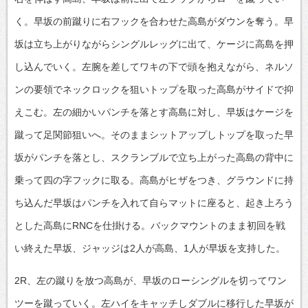
く。早坂の前蹴りに右フックを合わせた高島がダウンを奪う。早
坂は立ち上がりながらシングルレッグに出て、ケージに高島を押
し込んでいく。左腕を差してワキの下で頭を抱えながら、ネルソ
ンの要領でネックロックを狙いトップを取った高島がサイドで抑
えこむ。左の細かいパンチを落とす高島に対し、早坂はケージを
蹴って足関節狙いへ。そのままシットアップしトップを取った早
坂がパンチを落とし、スクランブルで立ち上がった高島の背中に
乗って四の字フックに取る。高島がヒザをつき、グラウンドに持
ち込んだ早坂はパンチを入れて自らマットに座ると、起き上ろう
とした高島にRNCを仕掛ける。バックマウントのまま初回を戦
い終えた早坂、ジャッジは2人が高島、1人が早坂を支持した。
2R、左の蹴りを放つ高島が、早坂のローシングルを切ってワン
ツーを蹴っていく。左ハイをキャッチしダブルに移行した早坂が