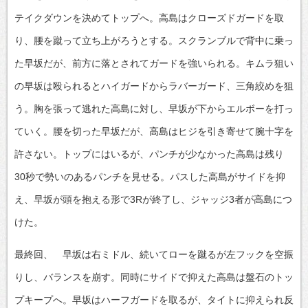
テイクダウンを決めてトップへ。高島はクローズドガードを取
り、腰を蹴って立ち上がろうとする。スクランブルで背中に乗っ
た早坂だが、前方に落とされてガードを強いられる。キムラ狙い
の早坂は殴られるとハイガードからラバーガード、三角絞めを狙
う。胸を張って逃れた高島に対し、早坂が下からエルボーを打っ
ていく。腰を切った早坂だが、高島はヒジを引き寄せて腕十字を
許さない。トップにはいるが、パンチが少なかった高島は残り
30秒で勢いのあるパンチを見せる。パスした高島がサイドを抑
え、早坂が頭を抱える形で3Rが終了し、ジャッジ3者が高島につ
けた。
最終回、 早坂は右ミドル、続いてローを蹴るが左フックを空振
りし、バランスを崩す。同時にサイドで抑えた高島は盤石のトッ
プキープへ。早坂はハーフガードを取るが、タイトに抑えられ反