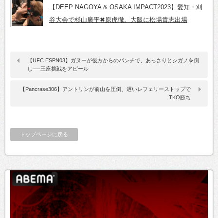
【DEEP NAGOYA & OSAKA IMPACT2023】愛知・刈
谷大会で杉山廣平✖原虎徹。大阪に松場貴志出場
【UFC ESPN03】ガヌーが後方からのパンチで、あっさりとシガノを倒
し──王座挑戦をアピール
【Pancrase306】アントリンが前山を圧倒、遅いレフェリーストップで
TKO勝ち
トップページに戻る