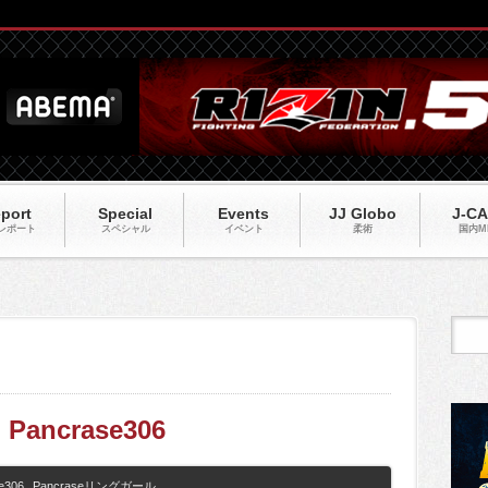
port
Special
Events
JJ Globo
J-C
レポート
スペシャル
イベント
柔術
国内M
】Pancrase306
e306
,
Pancraseリングガール