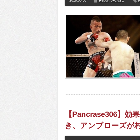
2019.06.30
Report
J-CAGE
P
【Pancrase306
き、アンブローズが村