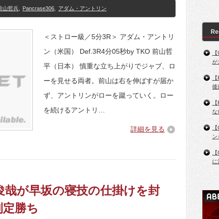
前山哲兵
,
Pancrase306
,
アダム・アントリン
Re
＜ストロー級／5分3R＞ アダム・アントリ
ン（米国） Def.3R4分05秒by TKO 前山哲
【
が
平（日本） 慎重な立ち上がりでジャブ、ロ
【
ーを見せる両者。前山は右を伸ばすが届か
後
ず、アントリンがローを蹴っていく。ロー
【
を続けるアントリ…
な
【
詳細を見る
ン
【
に
】高島俊哉が早坂の寝技の仕掛けを封
判定勝ち