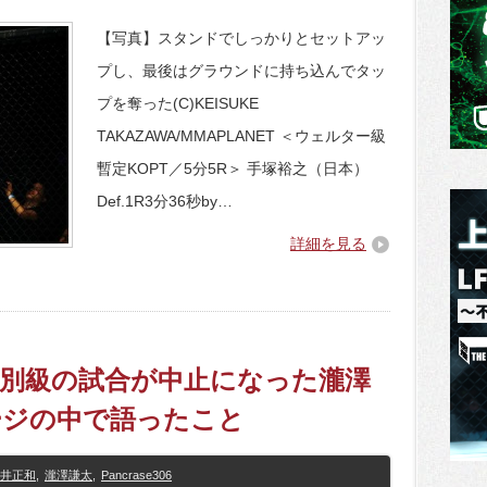
【写真】スタンドでしっかりとセットアッ
プし、最後はグラウンドに持ち込んでタッ
プを奪った(C)KEISUKE
TAKAZAWA/MMAPLANET ＜ウェルター級
暫定KOPT／5分5R＞ 手塚裕之（日本）
Def.1R3分36秒by…
詳細を見る
】無差別級の試合が中止になった瀧澤
ージの中で語ったこと
井正和
,
瀧澤謙太
,
Pancrase306