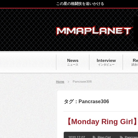
この星の格闘技を追いかける
News
Interview
Re
ニュース
インタビュー
試合
Home
Pancrase306
タグ：Pancrase306
【Monday Ring Girl
2020.12.07
Ring Girl
Pancras