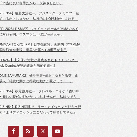
「本当に良い相手だから、失神させたい」
RIZIN54】後藤丈治戦へ。アジスベク・テミロフ「狙
ているわけじゃない。結果的にKO勝利が生まれる」
PFL2026#11&MVP】ジェイク・ポールがMMAでネイ
に対戦表明。ウスマンは「彼はYouTuber」
JMMAF TOKYO IFM】日本強化策。画期的=アマMMA
国際戦大会実現。世界5カ国から9選手が来日
LFA242】上久保と対戦が発表されたトイチュベク。
lack Combatが契約違反と法的処置へ?!
ONE SAMURAI02】修斗王者=田上こゆると激突、山
渓人「得意な動きと得意な動きが繋がって――」
RIZIN54】秋元強真戦へ、クレベル・コイケ「古い時
と新しい時代の戦いかもしれませんが、私は今でも」
RIZIN54】RIZIN初陣で、リー・カイウェンと戦う水野
太「よりフィニッシュにこだわって練習してきた」