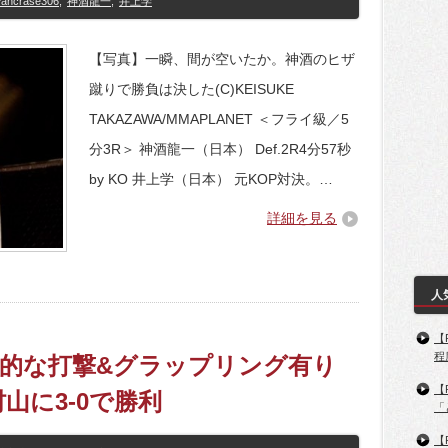
ancrase306
,
神酒龍一
,
井上学
【写真】一瞬、間が空いたか。神酒のヒザ
蹴りで勝負は決した(C)KEISUKE
TAKAZAWA/MMAPLANET ＜フライ級／5
分3R＞ 神酒龍一（日本） Def.2R4分57秒
by KO 井上学（日本） 元KOP対決。…
詳細を見る
人
【
程
】効果的な打撃&グラップリング有り
【
山に3-0で勝利
「
【