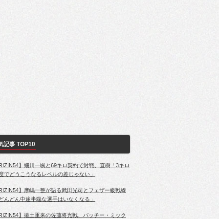
気記事 TOP10
RIZIN54】細川一颯と69キロ契約で対戦、直樹「3キロ
度でどうこうなるレベルの差じゃない」
RIZIN54】摩嶋一整が語る武田光司とフェザー級戦線
どんどん中途半端な選手はいなくなる」
RIZIN54】捲土重来の佐藤将光戦、パッチー・ミック