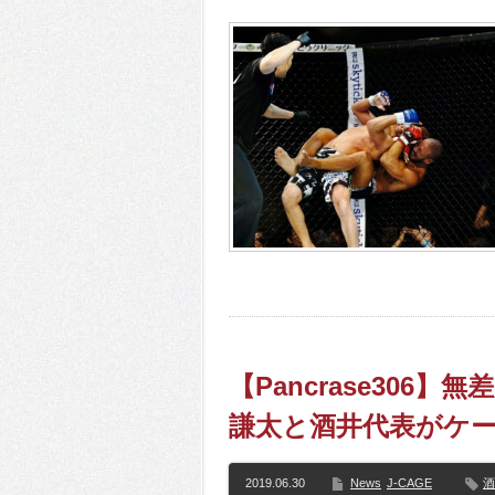
【Pancrase306
謙太と酒井代表がケ
2019.06.30
News
J-CAGE
酒