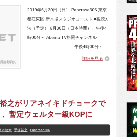
2019年6月30日（日） Pancrase306 東京
都江東区 新木場スタジオコースト ■視聴方
法（予定） 6月30日（日本時間）、午後4
時00分～ Abema TV格闘チャンネル
午後4時00分～ …
詳細を見る
6】手塚裕之がリアネイキドチョークで
、暫定ウェルター級KOPに
高木健太
,
手塚裕之
,
Pancrase306