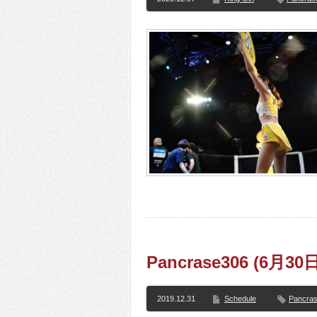
Pancrase306 (6月30日
2019.12.31
Schedule
Pancra