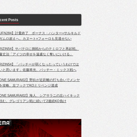
cent Posts
UFN284】計量終了 ボーナス・ハンター=サルキルド
ガムロ超えへ。カヌート×フォーロも見逃せない
RIZIN54】サバテロに挑戦からのテミロフと再起戦。
藤丈治「アイツの幸せを遠慮なく奪いにいける」
RIZIN54】「パッチーが弱くなったっていうわけでは
いと思います」佐藤将光、パッチー・ミックス戦へ
ONE SAMURAI02】野杁が近距離の打ち合いでメンヤ
を攻略。左フックでKOとリベンジ達成
ONE SAMURAI02】海人、シアサラニの左ハイキック
沈む。グレゴリアン戦に続いて2連続KO負け