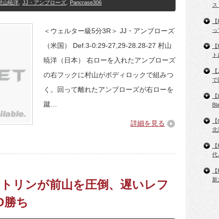
村山暁洋
,
JJ・アンブローズ
,
Pancrase306
ス
【
＜ウェルター級5分3R＞ JJ・アンブローズ
っ
（米国） Def.3-0:29-27,29-28.28-27 村山
【
ト
暁洋（日本） 右ローを入れたアンブローズ
【
の右フックに村山がボディロックで組みつ
で
く。回って離れたアンブローズが右ローを
【
蹴…
B
【
詳細を見る
北
【
代
【
新
6】アントリンが前山を圧倒、遅いレフ
O勝ち