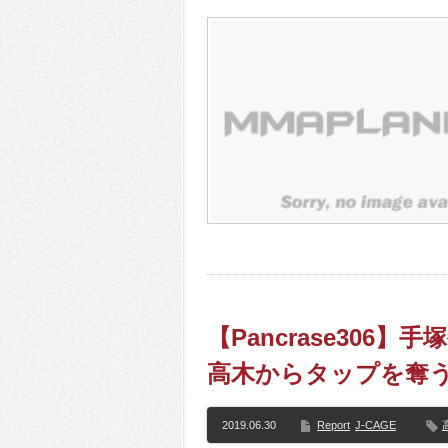
【Pancrase30
高木からタップを奪う
2019.06.30
Report
J-CAGE