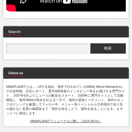
Search
About us
MMAPLANETとは..... UFCを始め、海外で行われているMMA( Mixed Martial Arts）
の大会情報、試合レポート、選手&関係者のインタビュー等をお届けする専門サイ
ト。 2007年6月よりニュースの配信をスタート。2009年に専門サイトとして活動
開始し、海外MMAの現在を伝える一方で、海外の柔術トーナメント、海外のキッ
クボクシングも厳選してフォロー中。メジャー系イベントから日本国内で余り目
の届かない良質の格闘技まで「海外を知ることで、国内を知ることになる」をモ
ットーに発信します。
MMAPLANETリニューアルに際し（2014.08.01）