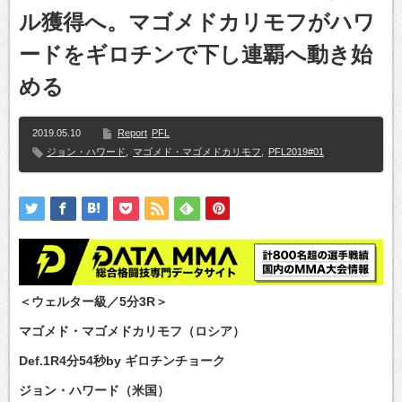
ル獲得へ。マゴメドカリモフがハワ
ードをギロチンで下し連覇へ動き始
める
2019.05.10
Report
PFL
ジョン・ハワード
,
マゴメド・マゴメドカリモフ
,
PFL2019#01
＜ウェルター級／5分3R＞
マゴメド・マゴメドカリモフ（ロシア）
Def.1R4分54秒by ギロチンチョーク
ジョン・ハワード（米国）