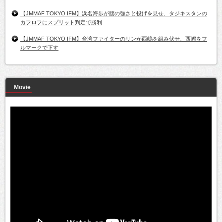
【JMMAF TOKYO IFM】浜名海歩が腰の強さと投げを見せ、タジキスタンの
カフロフにスプリット判定で勝利
【JMMAF TOKYO IFM】台湾ファイターのリンが西嶋を組み伏せ、西嶋をフ
ルマークで下す
Movie