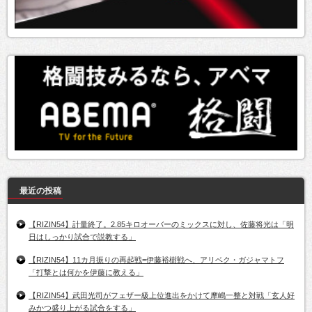
最近の投稿
【RIZIN54】計量終了。2.85キロオーバーのミックスに対し、佐藤将光は「明
日はしっかり試合で説教する」
【RIZIN54】11カ月振りの再起戦=伊藤裕樹戦へ、アリベク・ガジャマトフ
「打撃とは何かを伊藤に教える」
【RIZIN54】武田光司がフェザー級上位進出をかけて摩嶋一整と対戦「玄人好
みかつ盛り上がる試合をする」