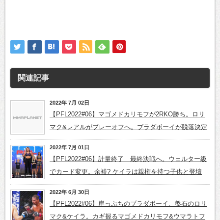
関連記事
2022年 7月 02日
【PFL2022#06】マゴメドカリモフが2RKO勝ち。ロリ
マク&レアルがプレーオフへ。ブラダボーイが脱落決定
2022年 7月 01日
【PFL2022#06】計量終了 最終決戦へ。ウェルター級
でカード変更。余裕? ケイラは親権を持つ子供と登壇
2022年 6月 30日
【PFL2022#06】崖っぷちのブラダボーイ、盤石のロリ
マク&ケイラ。カギ握るマゴメドカリモフ&ウマラトフ