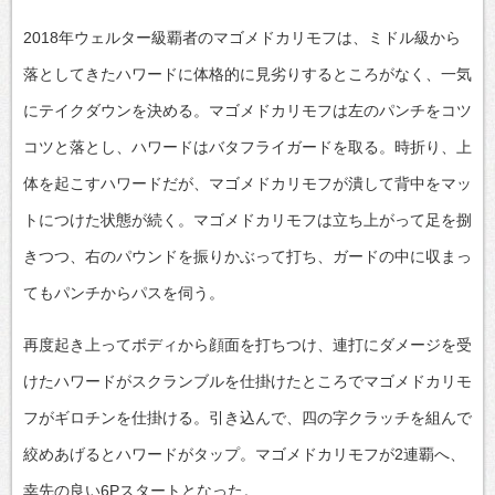
2018年ウェルター級覇者のマゴメドカリモフは、ミドル級から
落としてきたハワードに体格的に見劣りするところがなく、一気
にテイクダウンを決める。マゴメドカリモフは左のパンチをコツ
コツと落とし、ハワードはバタフライガードを取る。時折り、上
体を起こすハワードだが、マゴメドカリモフが潰して背中をマッ
トにつけた状態が続く。マゴメドカリモフは立ち上がって足を捌
きつつ、右のパウンドを振りかぶって打ち、ガードの中に収まっ
てもパンチからパスを伺う。
再度起き上ってボディから顔面を打ちつけ、連打にダメージを受
けたハワードがスクランブルを仕掛けたところでマゴメドカリモ
フがギロチンを仕掛ける。引き込んで、四の字クラッチを組んで
絞めあげるとハワードがタップ。マゴメドカリモフが2連覇へ、
幸先の良い6Pスタートとなった。