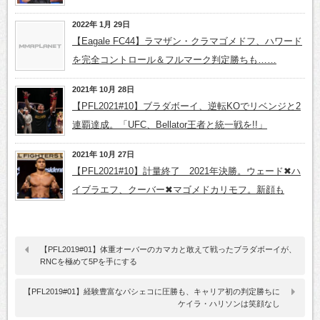
2022年 1月 29日
【Eagale FC44】ラマザン・クラマゴメドフ、ハワード
を完全コントロール＆フルマーク判定勝ちも……
2021年 10月 28日
【PFL2021#10】ブラダボーイ、逆転KOでリベンジと2
連覇達成。「UFC、Bellator王者と統一戦を!!」
2021年 10月 27日
【PFL2021#10】計量終了 2021年決勝。ウェード✖ハ
イブラエフ、クーバー✖マゴメドカリモフ。新顔も
【PFL2019#01】体重オーバーのカマカと敢えて戦ったブラダボーイが、
RNCを極めて5Pを手にする
【PFL2019#01】経験豊富なパシェコに圧勝も、キャリア初の判定勝ちに
ケイラ・ハリソンは笑顔なし