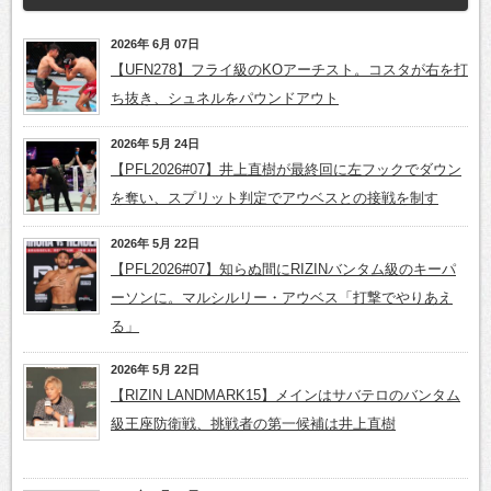
2026年 6月 07日
【UFN278】フライ級のKOアーチスト。コスタが右を打
ち抜き、シュネルをパウンドアウト
2026年 5月 24日
【PFL2026#07】井上直樹が最終回に左フックでダウン
を奪い、スプリット判定でアウベスとの接戦を制す
2026年 5月 22日
【PFL2026#07】知らぬ間にRIZINバンタム級のキーパ
ーソンに。マルシルリー・アウベス「打撃でやりあえ
る」
2026年 5月 22日
【RIZIN LANDMARK15】メインはサバテロのバンタム
級王座防衛戦、挑戦者の第一候補は井上直樹