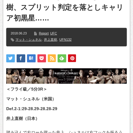
樹、スプリット判定を落としキャリ
ア初黒星……
2018.06.23
Report
UFC
マット・シュネル
,
井上直樹
,
UFN132
＜フライ級／5分3R＞
マット・シュネル（米国）
Def.2-1:29-28.29-28.28-29
井上直樹（日本）
踏み込んで右ローを蹴った井上、シュネルは右フックを振るう。