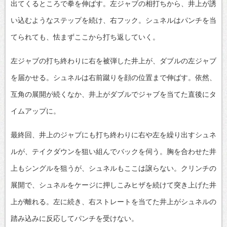
出てくるところで拳を伸ばす。左ジャブの相打ちから、井上が誘
い込むようなステップを続け、右フック。シュネルはパンチを当
てられても、怯まずここから打ち返していく。
左ジャブの打ち終わりに右を被弾した井上が、ダブルの左ジャブ
を届かせる。シュネルは右前蹴りを顔の位置まで伸ばす。依然、
互角の展開が続くなか、井上がダブルでジャブを当てた直後にタ
イムアップに。
最終回、井上のジャブにも打ち終わりに右や左を繰り出すシュネ
ルが、テイクダウンを狙い組んでバックを伺う。胸を合わせた井
上もシングルを狙うが、シュネルもここは譲らない。クリンチの
展開で、シュネルをケージに押しこみヒザを続けて突き上げた井
上が離れる。左に続き、右ストレートを当てた井上がシュネルの
踏み込みに反応してパンチを受けない。