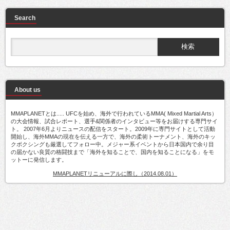
Search
About us
MMAPLANETとは..... UFCを始め、海外で行われているMMA( Mixed Martial Arts）
の大会情報、試合レポート、選手&関係者のインタビュー等をお届けする専門サイ
ト。 2007年6月よりニュースの配信をスタート。2009年に専門サイトとして活動
開始し、海外MMAの現在を伝える一方で、海外の柔術トーナメント、海外のキッ
クボクシングも厳選してフォロー中。メジャー系イベントから日本国内で余り目
の届かない良質の格闘技まで「海外を知ることで、国内を知ることになる」をモ
ットーに発信します。
MMAPLANETリニューアルに際し（2014.08.01）