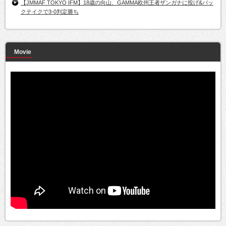
【JMMAF TOKYO IFM】18歳の向山、GAMMA欧州王者ザンガナに投げ&バッ
クテイクで3-0判定勝ち
Movie