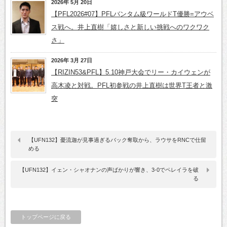
2026年 5月 20日
【PFL2026#07】PFLバンタム級ワールドT優勝=アウベ
ス戦へ。井上直樹「嬉しさと新しい挑戦へのワクワク
さ」
2026年 3月 27日
【RIZIN53&PFL】5.10神戸大会でリー・カイウェンが
高木凌と対戦。PFL初参戦の井上直樹は世界T王者と激
突
【UFN132】憂流迦が見事過ぎるバック奪取から、ラウサをRNCで仕留
める
【UFN132】イェン・シャオナンの声ばかりが響き、3‐0でペレイラを破
る
トップページに戻る