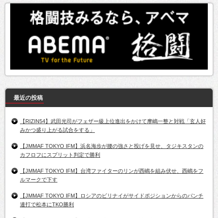
最近の投稿
【RIZIN54】武田光司がフェザー級上位進出をかけて摩嶋一整と対戦「玄人好
みかつ盛り上がる試合をする」
【JMMAF TOKYO IFM】浜名海歩が腰の強さと投げを見せ、タジキスタンの
カフロフにスプリット判定で勝利
【JMMAF TOKYO IFM】台湾ファイターのリンが西嶋を組み伏せ、西嶋をフ
ルマークで下す
【JMMAF TOKYO IFM】ロシアのビリナイがサイドポジションからのパンチ
連打で松本にTKO勝利