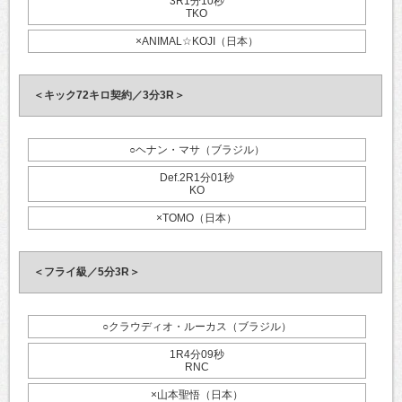
3R1分10秒
TKO
×ANIMAL☆KOJI（日本）
＜キック72キロ契約／3分3R＞
○ヘナン・マサ（ブラジル）
Def.2R1分01秒
KO
×TOMO（日本）
＜フライ級／5分3R＞
○クラウディオ・ルーカス（ブラジル）
1R4分09秒
RNC
×山本聖悟（日本）