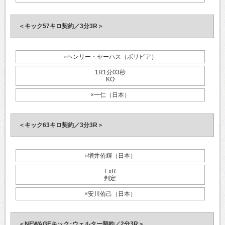
＜キック57キロ契約／3分3R＞
○ヘンリー・セーハス（ボリビア）
1R1分03秒
KO
×一仁（日本）
＜キック63キロ契約／3分3R＞
○増井侑輝（日本）
ExR
判定
×安川侑己（日本）
＜NEWAGEキック･ウェルター契約／2分3R＞