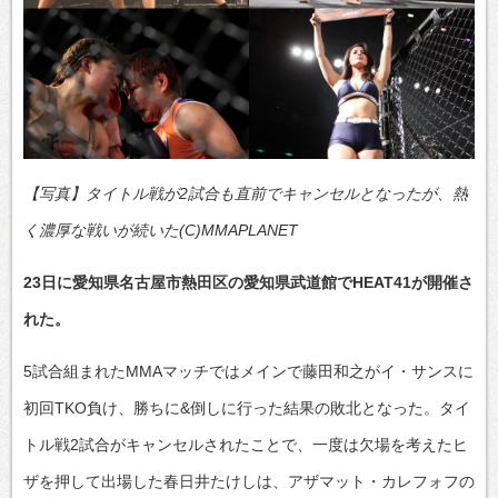
【写真】タイトル戦が2試合も直前でキャンセルとなったが、熱
く濃厚な戦いが続いた(C)MMAPLANET
23日に愛知県名古屋市熱田区の愛知県武道館でHEAT41が開催さ
れた。
5試合組まれたMMAマッチではメインで藤田和之がイ・サンスに
初回TKO負け、勝ちに&倒しに行った結果の敗北となった。タイ
トル戦2試合がキャンセルされたことで、一度は欠場を考えたヒ
ザを押して出場した春日井たけしは、アザマット・カレフォフの