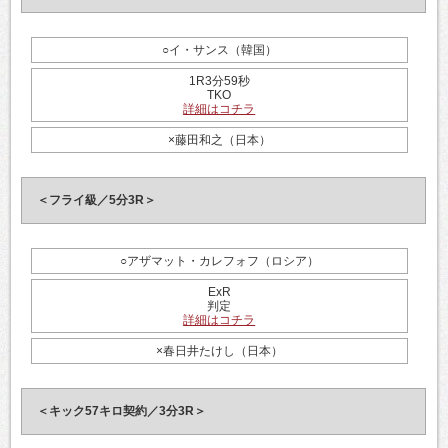
○イ・サンス（韓国）
1R3分59秒
TKO
詳細はコチラ
×藤田和之（日本）
＜フライ級／5分3R＞
○アザマット・カレフォフ（ロシア）
ExR
判定
詳細はコチラ
×春日井たけし（日本）
＜キック57キロ契約／3分3R＞