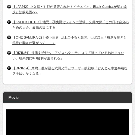
【LFA242】上久保と対戦が発表されたトイチュベク。Black Combatが契約違
反と法的処置へ?!
【KNOCK OUT67】地元・羽曳野でメインに登場。久井大夢「この日は自分の
ための大会、最高の日にする」
【ONE SAMURAI02】修斗王者=田上こゆると激突、山北渓人「得意な動きと
得意な動きが繋がって――」
【RIZIN54】後藤丈治戦へ。アジスベク・テミロフ「狙っているわけじゃな
い。結果的にKO勝利が生まれる」
【RIZIN54】摩嶋一整が語る武田光司とフェザー級戦線「どんどん中途半端な
選手はいなくなる」
Movie