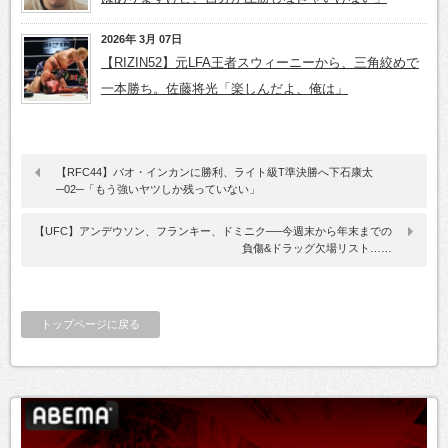
2026年 3月 07日
【RIZIN52】元LFA王者スウィーニーから、三角絞めで
一本勝ち。佐藤将光「楽しんだよ、俺は」
【RFC44】バオ・インカンに勝利、ライト級T準決勝へ下石康太
─02─「もう強いヤツしか残っていない」
【UFC】アンデウソン、フランキー、ドミニク──今週末から年末までの
負傷&ドラッグ欠場リスト……
トップページに戻る