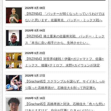
2026年 8月 08日
【RIZIN54】「パッチーが弱くなったっていうわけでは
ないと思います」佐藤将光、パッチー・ミックス戦へ
2026年 8月 04日
【RIZIN54】捲土重来の佐藤将光戦、パッチー・ミック
ス「本当に良い相手だから、失神させたい」
2026年 6月 23日
【RIZIN54】対世界4連戦！伊藤×ガジャマトフ、佐藤×
ミックス、後藤×テミロフ、水野×カイウェンが決定
2026年 5月 17日
【Grachan82】スクランブルを譲らず。サイドをしっか
り取った高橋孝徳が、石橋佳大を削って判定勝ち
2026年 5月 16日
【Grachan82】高橋孝徳と対決、石橋佳大「色々な想い
はありますけど、自分が圧勝しなきゃいけない」