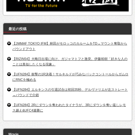
最近の投稿
【JMMAF TOKYO IFM】林田がモロッコのカルームをTD→マウント奪取から
パウンドアウト
【RIZIN54】大晦日出場に向け、ガジャマトフと激突。伊藤裕樹「好きな人の
ことは真似したくなる現象」
【UFN284】衝撃の1R決着！サルキルドが巧みなバックコントールからガムロ
にRNCを極める
【UFN284】エルキンスの引退試合は初回35秒、デルヴァリエが左ストレート
→パウンドで介錯
【UFN284】2Rにダウンを奪われたタイナラが、3Rにダウンを奪い返しレモ
ス越え&UFC4連勝に
Movie