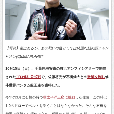
【写真】傷はあるが、あの戦いの後としては綺麗な顔の新チャン
ピオン(C)MMAPLANET
10月15日（日）、千葉県浦安市の舞浜アンフィシアターで開催
された
プロ修斗公式戦
で、佐藤将光が石橋佳大との
激闘を制し
修
斗世界バンタム級王座を獲得した。
今年の3月に石橋の持つ
環太平洋王座に挑戦
した佐藤、この時は
1-0のドローでベルトを巻くことはならなかった。そんな石橋を
相手に序盤から優位に立ち、反撃にも逃げ切った新チャンピオ