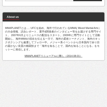
About us
MMAPLANETとは..... UFCを始め、海外で行われているMMA( Mixed Martial Arts）
の大会情報、試合レポート、選手&関係者のインタビュー等をお届けする専門サイ
ト。 2007年6月よりニュースの配信をスタート。2009年に専門サイトとして活動
開始し、海外MMAの現在を伝える一方で、海外の柔術トーナメント、海外のキッ
クボクシングも厳選してフォロー中。メジャー系イベントから日本国内で余り目
の届かない良質の格闘技まで「海外を知ることで、国内を知ることになる」をモ
ットーに発信します。
MMAPLANETリニューアルに際し（2014.08.01）