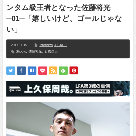
ンタム級王者となった佐藤将光
─01─「嬉しいけど、ゴールじゃな
い」
2017.11.15
Interview
J-CAGE
Shooto
,
佐藤将光
,
石橋佳大