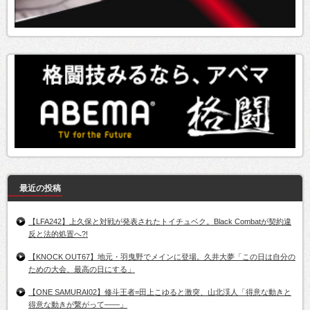
最近の投稿
【LFA242】上久保と対戦が発表されたトイチュベク。Black Combatが契約違
反と法的処置へ?!
【KNOCK OUT67】地元・羽曳野でメインに登場。久井大夢「この日は自分の
ための大会、最高の日にする」
【ONE SAMURAI02】修斗王者=田上こゆると激突、山北渓人「得意な動きと
得意な動きが繋がって――」