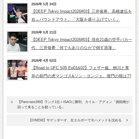
2026年 5月 24日
【DEEP Tokyo Impact2026#03】三井俊希、高橋遼伍を
右→パウンドアウト。「大阪を盛り上げていく」
2026年 5月 21日
【DEEP Tokyo Impact2026#03】現在21歳の空手バカ一
代、三井俊希「何でもありのなかで倒す浪漫」
2026年 4月 02日
【Road to UFC S05 Ep01&02】フェザー級。栁川と青
井の前門の虎マンゴス&ソン・ヨンジェ。後門の狼は??
【Pancrase289】ランク1位＝ISAOに勝利、カイル・アグォン「挑戦権が
回って来ることを願っている」
【ONE58】サゲッダーオ、左エルボーでモハメッドを沈める