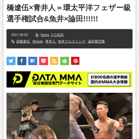
橋遼伍×青井人＝環太平洋フェザー級
選手権試合&魚井×論田!!!!!!
2017.09.02
News
J-CAGE
高橋遼伍
,
Shooto
,
青井人
,
魚井フルスイング
,
論田愛空隆