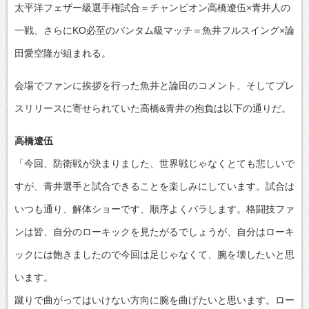
太平洋フェザー級選手権試合＝チャンピオン高橋遼伍×青井人の
一戦、さらにKO必至のバンタム級マッチ＝魚井フルスイング×論
田愛空隆が組まれる。
会場でファンに挨拶を行った魚井と論田のコメント、そしてプレ
スリリースに寄せられていた高橋&青井の抱負は以下の通りだ。
高橋遼伍
「今回、防衛戦が決まりました、世界戦じゃなくとても悲しいで
すが、青井選手と試合できることを楽しみにしています。試合は
いつも通り、解体ショーです、順序よくバラします。格闘技ファ
ンは皆、自分のローキックを見たがるでしょうが、自分はローキ
ックには飽きましたので今回は足じゃなくて、腕を壊したいと思
います。
蹴りで曲がってはいけない方向に腕を曲げたいと思います。ロー