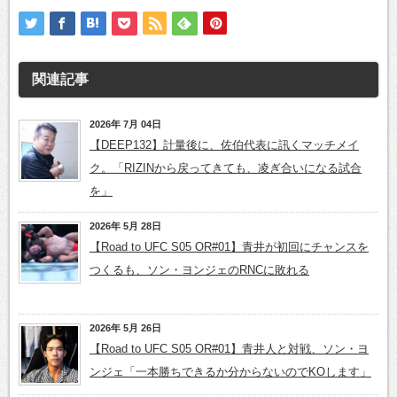
関連記事
2026年 7月 04日
【DEEP132】計量後に、佐伯代表に訊くマッチメイ
ク。「RIZINから戻ってきても、凌ぎ合いになる試合
を」
2026年 5月 28日
【Road to UFC S05 OR#01】青井が初回にチャンスを
つくるも、ソン・ヨンジェのRNCに敗れる
2026年 5月 26日
【Road to UFC S05 OR#01】青井人と対戦、ソン・ヨ
ンジェ「一本勝ちできるか分からないのでKOします」