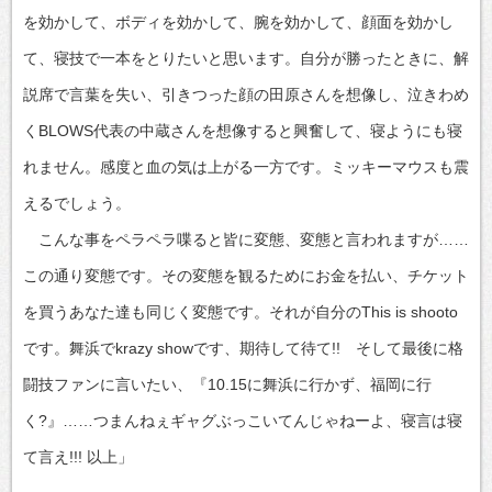
を効かして、ボディを効かして、腕を効かして、顔面を効かし
て、寝技で一本をとりたいと思います。自分が勝ったときに、解
説席で言葉を失い、引きつった顔の田原さんを想像し、泣きわめ
くBLOWS代表の中蔵さんを想像すると興奮して、寝ようにも寝
れません。感度と血の気は上がる一方です。ミッキーマウスも震
えるでしょう。
こんな事をペラペラ喋ると皆に変態、変態と言われますが……
この通り変態です。その変態を観るためにお金を払い、チケット
を買うあなた達も同じく変態です。それが自分のThis is shooto
です。舞浜でkrazy showです、期待して待て!! そして最後に格
闘技ファンに言いたい、『10.15に舞浜に行かず、福岡に行
く?』……つまんねぇギャグぶっこいてんじゃねーよ、寝言は寝
て言え!!! 以上」