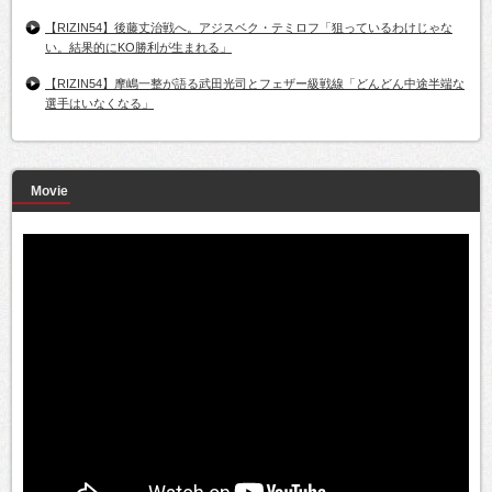
【RIZIN54】後藤丈治戦へ。アジスベク・テミロフ「狙っているわけじゃな
い。結果的にKO勝利が生まれる」
【RIZIN54】摩嶋一整が語る武田光司とフェザー級戦線「どんどん中途半端な
選手はいなくなる」
Movie