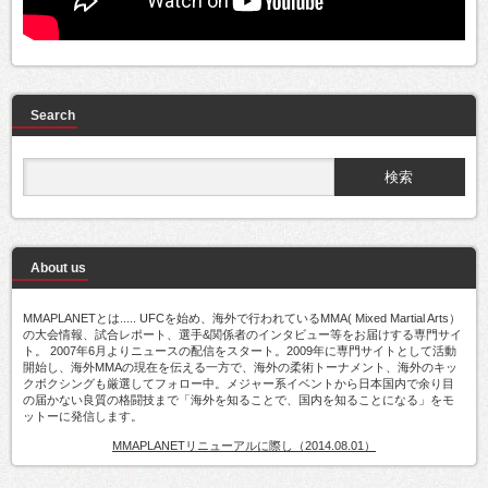
Search
About us
MMAPLANETとは..... UFCを始め、海外で行われているMMA( Mixed Martial Arts）
の大会情報、試合レポート、選手&関係者のインタビュー等をお届けする専門サイ
ト。 2007年6月よりニュースの配信をスタート。2009年に専門サイトとして活動
開始し、海外MMAの現在を伝える一方で、海外の柔術トーナメント、海外のキッ
クボクシングも厳選してフォロー中。メジャー系イベントから日本国内で余り目
の届かない良質の格闘技まで「海外を知ることで、国内を知ることになる」をモ
ットーに発信します。
MMAPLANETリニューアルに際し（2014.08.01）