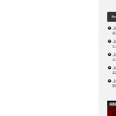
Re
【
会
【
た
【
ス
【
左
【
野