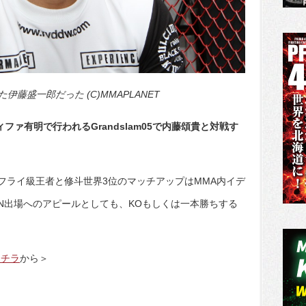
藤盛一郎だった (C)MMAPLANET
ファ有明で行われるGrandslam05で内藤頌貴と対戦す
フライ級王者と修斗世界3位のマッチアップはMMA内イデ
IN出場へのアピールとしても、KOもしくは一本勝ちする
コチラ
から＞