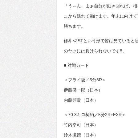
「う～ん、まぁ自分が動き回れば、相
こから逃れて動けます。年末に向けて
勝ちます。
修斗×ZSTという形で皆は見ていると
のヤツには負けられないです!!」
■ 対戦カード
＜フライ級／5分3R＞
伊藤盛一郎（日本）
内藤頌貴（日本）
＜70.3キロ契約／5分2R+EXR＞
竹内幸司（日本）
鈴木淑徳（日本）