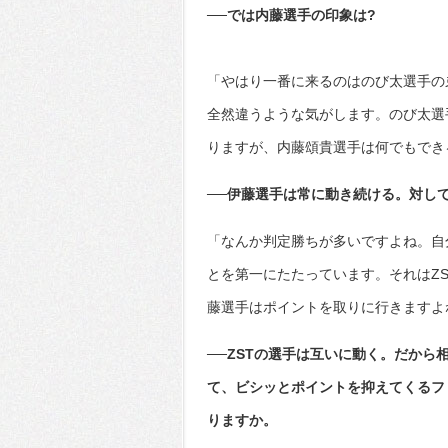
──では内藤選手の印象は?
「やはり一番に来るのはのび太選手の
全然違うような気がします。のび太選
りますが、内藤頌貴選手は何でもでき
──伊藤選手は常に動き続ける。対し
「なんか判定勝ちが多いですよね。自
とを第一にたたっています。それはZ
藤選手はポイントを取りに行きますよ
──ZSTの選手は互いに動く。だか
て、ビシッとポイントを抑えてくるフ
りますか。