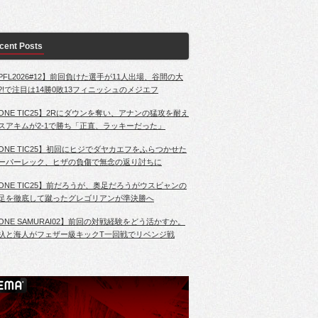
cent Posts
PFL2026#12】前回負けた選手が11人出場、谷間の大
?!で注目は14勝0敗13フィニッシュのメジエフ
ONE TIC25】2Rにダウンを奪い、アナンの猛攻を耐え
スアキムが2-1で勝ち「正直、ラッキーだった」
ONE TIC25】初回にヒジでダヤカエフをふらつかせた
ーパーレック、ヒザの負傷で無念の返り討ちに
ONE TIC25】前だろうが、奥足だろうがウスビャンの
足を徹底して蹴ったグレゴリアンが準決勝へ
ONE SAMURAI02】前回の対戦経験をどう活かすか。
杁と海人がフェザー級キックT一回戦でリベンジ戦