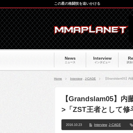
この星の格闘技を追いかける
News
Interview
Re
ニュース
インタビュー
試合
Home
Interview
,
J-CAGE
【Grandslam0
【Grandslam05
>「ZST王者として
2016.10.23
Interview
J-CAGE