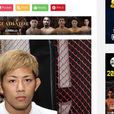
Pocket
RSS
feedly
Pin it