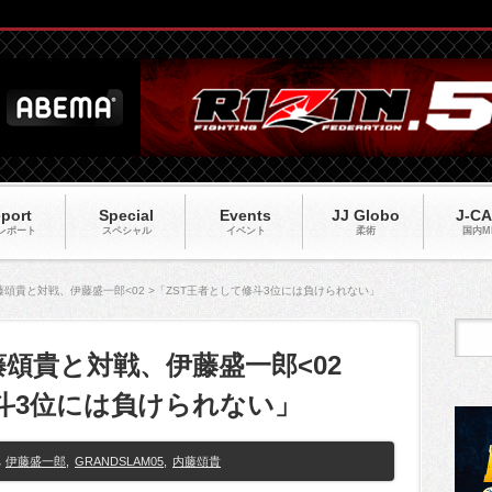
port
Special
Events
JJ Globo
J-C
レポート
スペシャル
イベント
柔術
国内M
5】内藤頌貴と対戦、伊藤盛一郎<02 >「ZST王者として修斗3位には負けられない」
】内藤頌貴と対戦、伊藤盛一郎<02
修斗3位には負けられない」
伊藤盛一郎
,
GRANDSLAM05
,
内藤頌貴