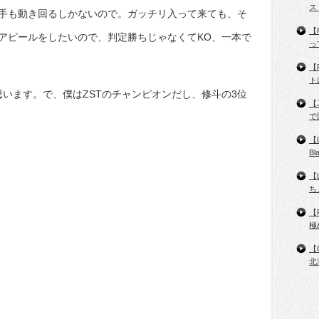
ス
手も動き回るしかないので。ガッチリ入って来ても、そ
【
アピールをしたいので、判定勝ちじゃなくてKO、一本で
っ
【
ト
思います。で、僕はZSTのチャンピオンだし、修斗の3位
【
で
【
B
【
ち
【
極
【
北