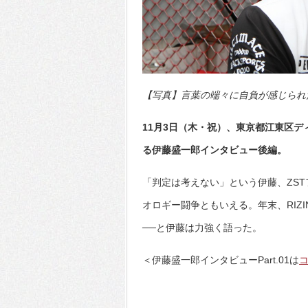
【写真】言葉の端々に自負が感じられた伊
11月3日（木・祝）、東京都江東区ディ
る伊藤盛一郎インタビュー後編。
「判定は考えない」という伊藤、ZST
オロギー闘争ともいえる。年末、RIZ
──と伊藤は力強く語った。
＜伊藤盛一郎インタビューPart.01は