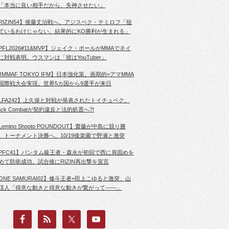
「本当に良い相手だから、失神させたい」
RIZIN54】後藤丈治戦へ。アジスベク・テミロフ「狙
ているわけじゃない。結果的にKO勝利が生まれる」
PFL2026#11&MVP】ジェイク・ポールがMMAでネイ
に対戦表明。ウスマンは「彼はYouTuber」
JMMAF TOKYO IFM】日本強化策。画期的=アマMMA
国際戦大会実現。世界5カ国から9選手が来日
LFA242】上久保と対戦が発表されたトイチュベク。
lack Combatが契約違反と法的処置へ?!
Lemino Shooto POUNDOUT】齋藤が中島に競り勝
、トーナメント決勝へ。10/19後楽園で野瀬と激突
PFC41】バンタム級王者・森永が初回で西に肩固めを
めて防衛成功。試合後にRIZIN再出撃を宣言
ONE SAMURAI02】修斗王者=田上こゆると激突、山
渓人「得意な動きと得意な動きが繋がって――」