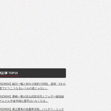
気記事 TOP10
RIZIN54】細川一颯と69キロ契約で対戦、直樹「3キロ
度でどうこうなるレベルの差じゃない」
RIZIN54】摩嶋一整が語る武田光司とフェザー級戦線
どんどん中途半端な選手はいなくなる」
RIZIN54】捲土重来の佐藤将光戦、パッチー・ミック