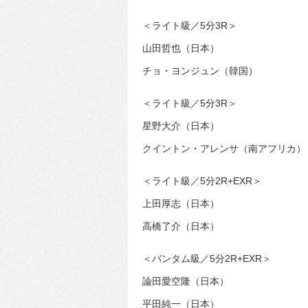
＜ライト級／5分3R＞
山田哲也（日本）
チョ・ヨンジュン（韓国）
＜ライト級／5分3R＞
星野大介（日本）
クイントン・アレンサ（南アフリカ）
＜ライト級／5分2R+EXR＞
上田厚志（日本）
高橋了介（日本）
＜バンタム級／5分2R+EXR＞
論田愛空隆（日本）
平田純一（日本）