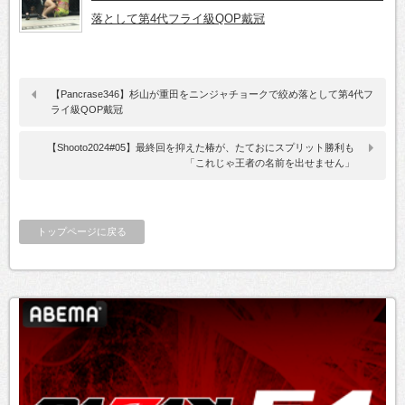
落として第4代フライ級QOP戴冠
【Pancrase346】杉山が重田をニンジャチョークで絞め落として第4代フ
ライ級QOP戴冠
【Shooto2024#05】最終回を抑えた椿が、たておにスプリット勝利も
「これじゃ王者の名前を出せません」
トップページに戻る