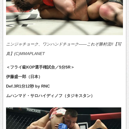
ニンジャチョーク、ワンハンドチョーク——これぞ勝村流!!【写
真】(C)MMAPLANET
＜フライ級KOP選手権試合／5分5R＞
伊藤盛一郎（日本）
Def.3R1分12秒 by RNC
ムハンマド・サロハイディノフ（タジキスタン）