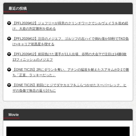
最近の投稿
【PFL2026#12】ジェフリーが得意のクリンチワークでシルヴェイラを攻め続
け、大差の判定勝利を収める
【PFL2026#12】注目のメジエフ、ゴルソフの左ハイで倒れ僅か59秒でTKO負
け=キャリア初黒星を喫する
【PFL2026#12】前回負けた選手が11人出場、谷間の大会?!で注目は14勝0敗
13フィニッシュのメジエフ
【ONE TIC25】2Rにダウンを奪い、アナンの猛攻を耐えたスアキムが2-1で勝
ち「正直、ラッキーだった」
【ONE TIC25】初回にヒジでダヤカエフをふらつかせたスーパーレック、ヒ
ザの負傷で無念の返り討ちに
Movie