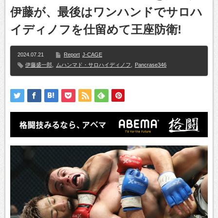
伊藤が、最後はワンハンドでサロハ
イディノフを仕留めて王座防衛!
2024.07.21
Report
J-CAGE
伊藤盛一郎
,
ムハンマド・サロハイディノフ
,
Pancrase346