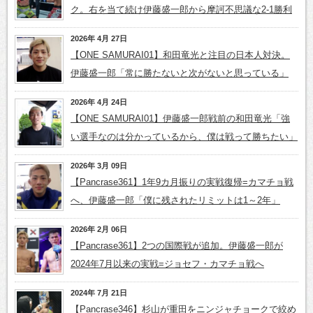
ク。右を当て続け伊藤盛一郎から摩訶不思議な2-1勝利
2026年 4月 27日
【ONE SAMURAI01】和田竜光と注目の日本人対決。
伊藤盛一郎「常に勝たないと次がないと思っている」
2026年 4月 24日
【ONE SAMURAI01】伊藤盛一郎戦前の和田竜光「強
い選手なのは分かっているから、僕は戦って勝ちたい」
2026年 3月 09日
【Pancrase361】1年9カ月振りの実戦復帰=カマチョ戦
へ、伊藤盛一郎「僕に残されたリミットは1～2年」
2026年 2月 06日
【Pancrase361】2つの国際戦が追加。伊藤盛一郎が
2024年7月以来の実戦=ジョセフ・カマチョ戦へ
2024年 7月 21日
【Pancrase346】杉山が重田をニンジャチョークで絞め