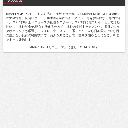
About us
MMAPLANETとは..... UFCを始め、海外で行われているMMA( Mixed Martial Arts）
の大会情報、試合レポート、選手&関係者のインタビュー等をお届けする専門サイ
ト。 2007年6月よりニュースの配信をスタート。2009年に専門サイトとして活動
開始し、海外MMAの現在を伝える一方で、海外の柔術トーナメント、海外のキッ
クボクシングも厳選してフォロー中。メジャー系イベントから日本国内で余り目
の届かない良質の格闘技まで「海外を知ることで、国内を知ることになる」をモ
ットーに発信します。
MMAPLANETリニューアルに際し（2014.08.01）