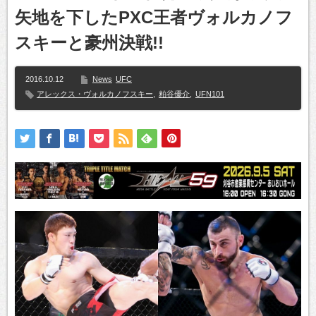
矢地を下したPXC王者ヴォルカノフ
スキーと豪州決戦!!
2016.10.12
News
UFC
アレックス・ヴォルカノフスキー
,
粕谷優介
,
UFN101