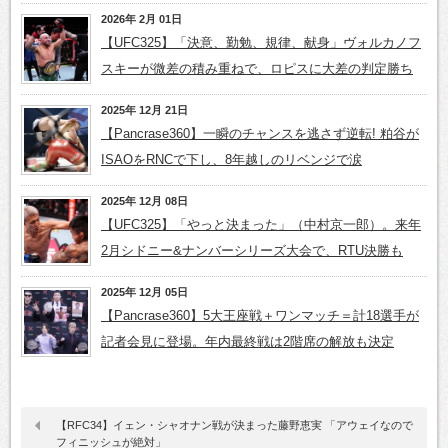
2026年 2月 01日
【UFC325】「決意、勤勉、規律、献身」ヴォルカノフ
スキーが微差の積み重ねで、ロピスに大差の判定勝ち
2025年 12月 21日
【Pancrase360】一瞬のチャンスを逃さず逆転! 粕谷が
ISAOをRNCで下し、8年越しのリベンジで涙
2025年 12月 08日
【UFC325】「やっと決まった」（中村京一郎）。来年
2月シドニー&ナンバーシリーズ大会で、RTU決勝も
2025年 12月 05日
【Pancrase360】5大王座戦＋ワンマッチ＝計18選手が
記者会見に登場。年内最終戦は2階席の解放も決定
【RFC34】イェン・シャオナン戦が決まった藤野恵実 「アウェイなので
フィニッシュが絶対」