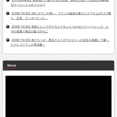
【PFL2026#12】前回負けた選手が11人出場、谷間の大会?!で注目は14勝0敗
13フィニッシュのメジエフ
【ONE TIC25】2Rにダウンを奪い、アナンの猛攻を耐えたスアキムが2-1で勝
ち「正直、ラッキーだった」
【ONE TIC25】初回にヒジでダヤカエフをふらつかせたスーパーレック、ヒ
ザの負傷で無念の返り討ちに
【ONE TIC25】前だろうが、奥足だろうがウスビャンの左足を徹底して蹴っ
たグレゴリアンが準決勝へ
Movie