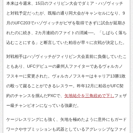
本来は今週末、15日のフィリピン大会でダミア・ハゾヴィッチ
と対戦予定だったが、既報の通り同大会がキャンセルになり、9
月のUFC203でハゾヴィッチがビザを取得できずに試合が延期さ
れたのに続き、2カ月連続のファイトの消滅──。「しばらく落ち
込むことにする」と断言していた粕谷が早々に次戦が決定した。
対戦相手はハゾヴィッチがフィリピン大会直前に負傷していたこ
ともあり、UFCデビューの豪州人ファイターであるヴォルカノ
フスキーに変更された。ヴォルカノフスキーはキャリア13勝1敗
の殴って蹴ることができるレスラー。昨年12月に粕谷がUFC契
約のチャンスを掴んだPXCで、
矢地祐介を三角絞めで下し
フェザ
ー級チャンピオンになっている強豪だ。
ケージレスリングにも強く、矢地を極めたように意外にもガード
ワークやサブミッションも武器としているアグレッシブなファイ