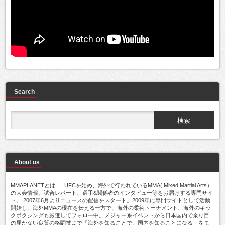
Search
About us
MMAPLANETとは..... UFCを始め、海外で行われているMMA( Mixed Martial Arts）
の大会情報、試合レポート、選手&関係者のインタビュー等をお届けする専門サイ
ト。 2007年6月よりニュースの配信をスタート。2009年に専門サイトとして活動
開始し、海外MMAの現在を伝える一方で、海外の柔術トーナメント、海外のキッ
クボクシングも厳選してフォロー中。メジャー系イベントから日本国内で余り目
の届かない良質の格闘技まで「海外を知ることで、国内を知ることになる」をモ