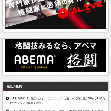
最近の投稿
【PFL2026#12】注目のメジエフ、ゴルソフの左ハイで倒れ僅か59秒でTKO負
け=キャリア初黒星を喫する