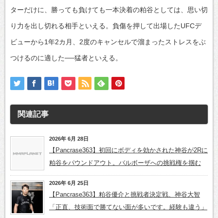
ターだけに、勝っても負けても一本決着の粕谷としては、思い切
り力を出し切れる相手といえる。負傷を押して出場したUFCデ
ビューから1年2カ月、2度のキャンセルで溜まったストレスをぶ
つけるのに適した──猛者といえる。
関連記事
2026年 6月 28日
【Pancrase363】初回にボディを効かされた神谷が2Rに
粕谷をパウンドアウト。バルボーザへの挑戦権を掴む
2026年 6月 25日
【Pancrase363】粕谷優介と挑戦者決定戦、神谷大智
「正直、技術面で勝てない面が多いです。経験も違う」