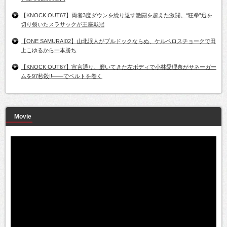
【KNOCK OUT67】両者3度ダウンを繰り返す激闘を超えた激闘。“狂拳”迅を
切り裂いたスラサックが王座戴冠
【ONE SAMURAI02】山北渓人がブルドックならぬ、ケルベロスチョークで田
上こゆるから一本勝ち
【KNOCK OUT67】宣言通り、磨いてきた左ボディで小林愛理奈がサネーガー
ムを97秒殺!!――でベルトを巻く
Movie