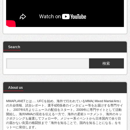
Search
About us
MMAPLANETとは..... UFCを始め、海外で行われているMMA( Mixed Martial Arts）
の大会情報、試合レポート、選手&関係者のインタビュー等をお届けする専門サイ
ト。 2007年6月よりニュースの配信をスタート。2009年に専門サイトとして活動
開始し、海外MMAの現在を伝える一方で、海外の柔術トーナメント、海外のキッ
クボクシングも厳選してフォロー中。メジャー系イベントから日本国内で余り目
の届かない良質の格闘技まで「海外を知ることで、国内を知ることになる」をモ
ットーに発信します。