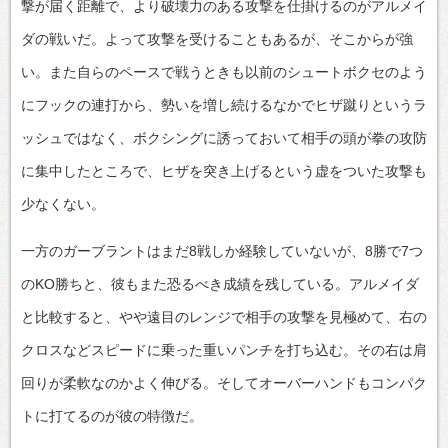
撃が届く距離で、より破壊力のある攻撃を仕掛けるのがアルメイ
ダの戦いだ。よって攻撃を受けることもあるが、そこからが強
い。また自らのペースで戦うときも以前のシュートボクセのよう
にフックの連打から、勢いを増し続けるなかでヒザ蹴りというラ
ッシュではなく、ボクシングに誘っておいて相手の頭が拳の攻防
に集中したところで、ヒザを突き上げるという虚をついた攻撃も
少なくない。
一方のガーブラントはまだ8戦しか経験していないが、8勝で7つ
のKO勝ちと、彼もまた恐るべき成績を残している。アルメイダ
と比較すると、やや遠目のレンジで相手の攻撃を見極めて、右の
クロスなどスピードに乗った重いパンチを打ち込む。その右は肩
回りが柔軟なのかよく伸びる。そしてオーバーハンドもコンパク
トに打てるのが彼の特徴だ。