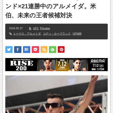
ンド×21連勝中のアルメイダ。米
伯、未来の王者候補対決
2016.05.27
UFC
Preview
トーマス・アルメイダ
,
コディ・カーブランド
,
UFN88