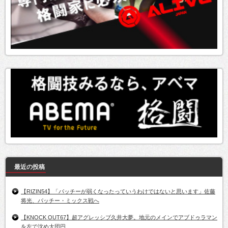
最近の投稿
【RIZIN54】「パッチーが弱くなったっていうわけではないと思います」佐藤
将光、パッチー・ミックス戦へ
【KNOCK OUT67】超アグレッシブ久井大夢。地元のメインでアブドゥラマン
を左で沈め大団円