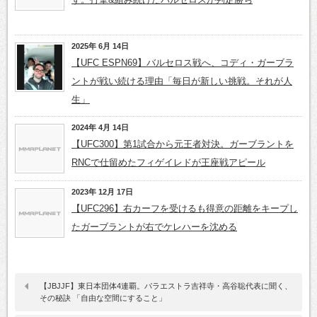
2025年 6月 14日
【UFC ESPN69】バルセロス戦へ、コディ・ガーブラ
ントが戦い続ける理由「毎日が新しい挑戦。それが人
生」
2024年 4月 14日
【UFC300】第1試合から元王者対決。ガーブラントを
RNCで仕留めたフィゲイレドが王座戦アピール
2023年 12月 17日
【UFC296】右カーフを受けるも得意の距離をキープし
たガーブラントが右でケレハーを沈める
【JBJJF】東日本団体4連覇。パラエストラ吉祥寺・高谷聡代表に聞く、
その秘訣 「自由な空間にすること」