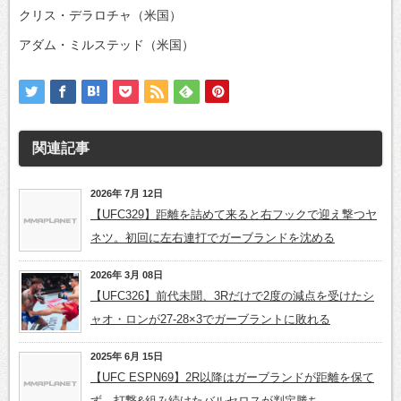
クリス・デラロチャ（米国）
アダム・ミルステッド（米国）
関連記事
2026年 7月 12日
【UFC329】距離を詰めて来ると右フックで迎え撃つヤ
ネツ。初回に左右連打でガーブランドを沈める
2026年 3月 08日
【UFC326】前代未聞、3Rだけで2度の減点を受けたシ
ャオ・ロンが27-28×3でガーブラントに敗れる
2025年 6月 15日
【UFC ESPN69】2R以降はガーブランドが距離を保て
ず。打撃&組み続けたバルセロスが判定勝ち