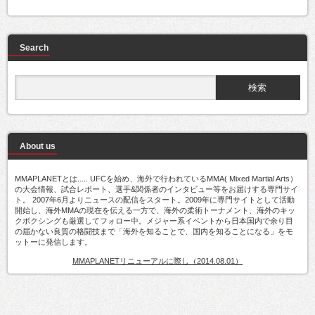
Search
About us
MMAPLANETとは..... UFCを始め、海外で行われているMMA( Mixed Martial Arts）
の大会情報、試合レポート、選手&関係者のインタビュー等をお届けする専門サイ
ト。 2007年6月よりニュースの配信をスタート。2009年に専門サイトとして活動
開始し、海外MMAの現在を伝える一方で、海外の柔術トーナメント、海外のキッ
クボクシングも厳選してフォロー中。メジャー系イベントから日本国内で余り目
の届かない良質の格闘技まで「海外を知ることで、国内を知ることになる」をモ
ットーに発信します。
MMAPLANETリニューアルに際し（2014.08.01）