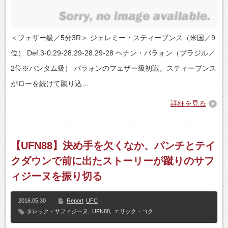
＜フェザー級／5分3R＞ ジェレミー・スティーブンス（米国／9
位） Def.3-0:29-28.29-28.29-28 ヘナン・バラォン（ブラジル／
2位※バンタム級） バラォンのフェザー級初戦。スティーブンス
がローを続けて蹴り込…
詳細を見る
【UFN88】決め手を欠くなか、パンチとテイ
クダウンで前に出たストーリーが蹴りのサフ
ィジーヌを振り切る
2016.05.30
Report
UFC
タレック・サフィジーヌ
,
UFN88
,
エリック・コク