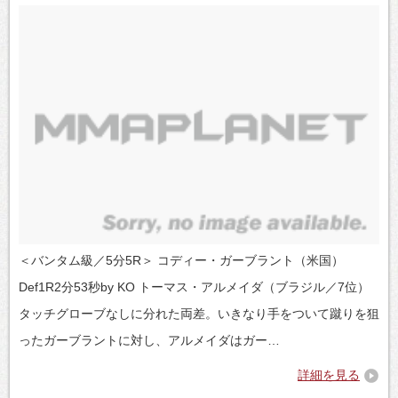
＜バンタム級／5分5R＞ コディー・ガーブラント（米国）
Def1R2分53秒by KO トーマス・アルメイダ（ブラジル／7位）
タッチグローブなしに分れた両差。いきなり手をついて蹴りを狙
ったガーブラントに対し、アルメイダはガー…
詳細を見る