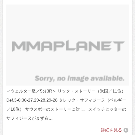
＜ウェルター級／5分3R＞ リック・ストーリー（米国／11位）
Def.3-0:30-27.29-28.29-28 タレック・サフィジーヌ（ベルギー
／10位） サウスポーのストーリーに対し、スイッチヒッターの
サフィジーヌがまず右…
詳細を見る