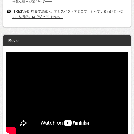
得意な動きが繋がって――」
【RIZIN54】後藤丈治戦へ。アジスベク・テミロフ「狙っているわけじゃな
い。結果的にKO勝利が生まれる」
Movie