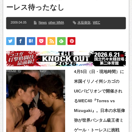
ーレス待ったなし
2009.04.05
News
other MMA
水垣偉弥
,
WEC
4月5日（日・現地時間）に
米国イリノイ州シカゴの
UICパビリオンで開催され
るWEC40『Torres vs
Mizugaki』。日本の水垣偉
弥が世界バンタム級王者ミ
ゲール・トーレスに挑戦