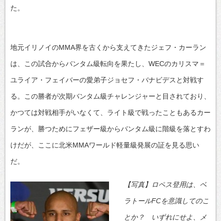
た。
地元イリノイのMMA界を古くから支えてきたジェフ・カーラン
は、この試合からバンタム級転向を果たし、WECのカリスマ＝
ユライア・フェイバーの愛弟子ジョセフ・バナビデスと対戦す
る。この勝者が次期バンタム級チャレンジャーと目されており、
かつては対戦相手がいなくて、ライト級で戦ったこともあるカー
ランが、勝つためにフェザー級からバンタム級に階級を落とすわ
けだが、ここに北米MMAワールド軽量級発展の証を見る思い
だ。
【写真】ロペス登用は、ベ
ラトールFCを意識してのこ
とか？ いずれにせよ、メ