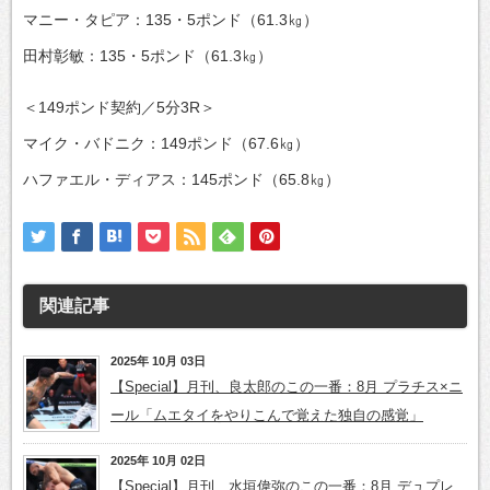
マニー・タピア：135・5ポンド（61.3㎏）
田村彰敏：135・5ポンド（61.3㎏）
＜149ポンド契約／5分3R＞
マイク・バドニク：149ポンド（67.6㎏）
ハファエル・ディアス：145ポンド（65.8㎏）
関連記事
2025年 10月 03日
【Special】月刊、良太郎のこの一番：8月 プラチス×ニ
ール「ムエタイをやりこんで覚えた独自の感覚」
2025年 10月 02日
【Special】月刊、水垣偉弥のこの一番：8月 デュプレ