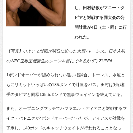
し、田村彰敏がマニー・タ
ピアと対戦する同大会の公
開計量が4日（土・同）に行
われた。
【写真】いよいよ対戦が明日に迫った水垣×トーレス。日本人初
のWEC世界王者誕生のシーンを目にできるか (C) ZUFFA
1ポンドオーバーが認められない選手権試合、トーレス、水垣と
もにリミットいっぱいの135ポンドで計量をパス。田村は対戦相
手のタピアと同様135.5ポンドで無事ウェイインを終えている。
また、オープニングマッチでハファエル・ディアスと対戦するマ
イク・バドニクが4ポンドオーバーだったが、ディアスが対戦を
了承し、149ポンドのキャッチウェイトが行われることとなっ