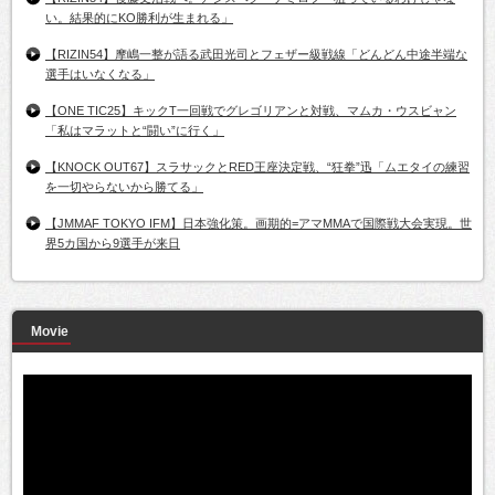
い。結果的にKO勝利が生まれる」
【RIZIN54】摩嶋一整が語る武田光司とフェザー級戦線「どんどん中途半端な
選手はいなくなる」
【ONE TIC25】キックT一回戦でグレゴリアンと対戦、マムカ・ウスビャン
「私はマラットと“闘い”に行く」
【KNOCK OUT67】スラサックとRED王座決定戦、“狂拳”迅「ムエタイの練習
を一切やらないから勝てる」
【JMMAF TOKYO IFM】日本強化策。画期的=アマMMAで国際戦大会実現。世
界5カ国から9選手が来日
Movie