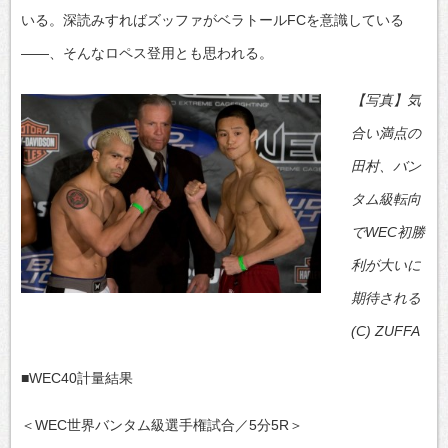
いる。深読みすればズッファがベラトールFCを意識している
――、そんなロペス登用とも思われる。
【写真】気
合い満点の
田村、バン
タム級転向
でWEC初勝
利が大いに
期待される
(C) ZUFFA
■WEC40計量結果
＜WEC世界バンタム級選手権試合／5分5R＞