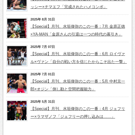
ッシー×チマエフ「完成されたハメコンボ」
2025年 8月 31日
【Special】月刊、水垣偉弥のこの一番：7月 金原正徳
×YA-MAN「金原さんの引退は一つの時代の幕引き」
2025年 7月 07日
【Special】月刊、水垣偉弥のこの一番：6月 ロイヴァ
ル×ヴァン「自分の戦い方を信じたからこそ出た一撃」
2025年 7月 01日
【Special】月刊、水垣偉弥のこの一番：5月 中村京一
郎×オジン「倒し勘と空間把握能力」
2025年 5月 31日
【Special】月刊、水垣偉弥のこの一番：4月 ジェフリ
ー×ラマザノフ「ジェフリーの押し込みは……」