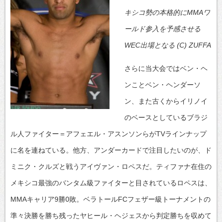
キシコ勢の本格的にMMAワ
ールド参入を予感させる
WEC出場となる (C) ZUFFA
さらに当大会ではベン・ヘ
ンことベン・ヘンダーソ
ン、また古くからイリノイ
のベースとしているブラジ
ル人ファイター＝アフェエル・アスンソンらがTVラインナップ
に名を連ねている。他方、アンダーカードで注目したいのが、ド
ミニク・クルズと戦うアイヴァン・ロペスだ。ティファナ在住の
メキシコ最強のバンタム級ファイターと目されているロペスは、
MMAキャリア9勝0敗。ベラトールFCフェザー級トーナメントの
準々決勝を勝ち残ったヤヒール・ヘジェスから判定勝ちを収めて