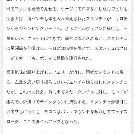
出てフックを連続で見せる。ケージにモロズを押し込んでヒザを
突き上げ、肩パンチも体を入れ替えられたスタンチュが、ギロチ
ンからジャンピングガードへ。さらにペルヴィアンに移行し、三
角狙いか。クラッチはできず、前方に落とされると、スタンチュ
は足関節を仕掛ける。モロズは鉄槌を落とす。スタンチュはクロ
ーズドガードも、ボディに鉄槌を連打された。
反則気味の蹴り上げもレフェリーが流し、両者がスタンドに戻
る。左足を思い切り後ろにひいて左ハイを繰り出したスタンチュ
だが、これは丸見え。前に出てきたスタンチュに対し、モロズが
組んで小外掛けでテイクダウンに成功する。スタンチュが強引に
力で立ちに行くも、モロズはバックマウントを奪取してフェイス
ロック。ここでタイムアップとなった。