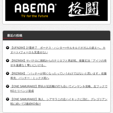
最近の投稿
【UFN284】計量終了 ボーナス・ハンター=サルキルドがガムロ超えへ。カ
ヌート×フォーロも見逃せない
【RIZIN54】サバテロに挑戦からのテミロフと再起戦。後藤丈治「アイツの幸
せを遠慮なく奪いにいける」
【RIZIN54】「パッチーが弱くなったっていうわけではないと思います」佐藤
将光、パッチー・ミックス戦へ
【ONE SAMURAI02】野杁が近距離の打ち合いでメンヤンを攻略。左フックで
KOとリベンジ達成
【ONE SAMURAI02】海人、シアサラニの左ハイキックに沈む。グレゴリアン
戦に続いて2連続KO負け