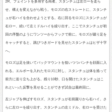
2R、フェイントを多用する両者。スタンチュは左ローを走ら
せ、構えを変えながら戦う。モロズの右ストレートに、スタンチ
ュが右ハイを合わせようとする。右に回るモロズにスタンチュが
右ロー、続いて左ミドルハイを繰り出す。ここでスタンチュが初
回の序盤のようにワンツーからフックで前に。モロズが蹴り足を
キャッチすると、跳びつきガードを見せたスタンチュはヒザ十字
へ。
モロズは足を抜いてバックマウントを狙いつつパンチを顔面に入
れる。エルボーを入れたモロズに対し、スタンチュは体を捻って
前方に送り立ち上がる。残り10秒、口を開けたスタンチュはこ
れといった反撃を見せることができず試合は最終回に。
左ジャブを伸ばすモロズ、スタンチュが右前蹴りから右ハイ。さ
らに左ローを繰り出す。スタンチュの左ミドル、右ローを受けた