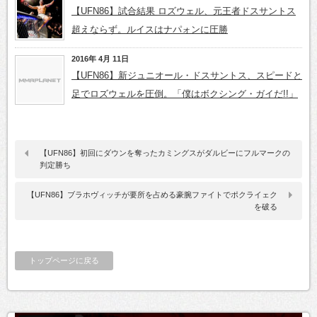
【UFN86】試合結果 ロズウェル、元王者ドスサントス
超えならず。ルイスはナパォンに圧勝
2016年 4月 11日
【UFN86】新ジュニオール・ドスサントス、スピードと
足でロズウェルを圧倒。「僕はボクシング・ガイだ!!」
【UFN86】初回にダウンを奪ったカミングスがダルビーにフルマークの
判定勝ち
【UFN86】ブラホヴィッチが要所を占める豪腕ファイトでポクライェク
を破る
トップページに戻る