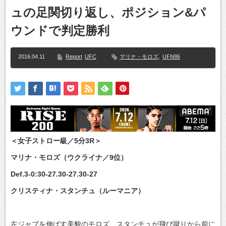
ュの足関切り返し、ポジション&パ
ウンドで判定勝利
2016.04.11
Report
UFC
マリナ・モロズ
,
UFN86
＜女子ストロー級／5分3R＞
マリナ・モロズ（ウクライナ／9位）
Def.3-0:30-27.30-27.30-27
クリスティナ・スタンチュ（ルーマニア）
左ジャブを伸ばす美貌のモロズ、スタンチュが飛び蹴りから前に