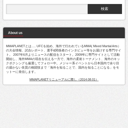
About us
MMAPLANETとは..... UFCを始め、海外で行われているMMA( Mixed Martial Arts）
の大会情報、試合レポート、選手&関係者のインタビュー等をお届けする専門サイ
ト。 2007年6月よりニュースの配信をスタート。2009年に専門サイトとして活動
開始し、海外MMAの現在を伝える一方で、海外の柔術トーナメント、海外のキッ
クボクシングも厳選してフォロー中。メジャー系イベントから日本国内で余り目
の届かない良質の格闘技まで「海外を知ることで、国内を知ることになる」をモ
ットーに発信します。
MMAPLANETリニューアルに際し（2014.08.01）