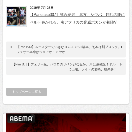
2019年 7月 23日
【Pancrase307】試合結果 北方、シウバ、翔兵の腰に
ベルト巻かれる。南アフリカの脅威ボカンが初陣V
【Pan BJJ】ルースターでいきなりムスメシ×橋本、芝本は別ブロック。L
フェザー本命はジョアオ・ミヤオ
【Pan BJJ】フェザー級、パウロのリベンジなるか。JTは激戦区ミドル
に出場。ライトの岩崎、結果を!!
トップページに戻る