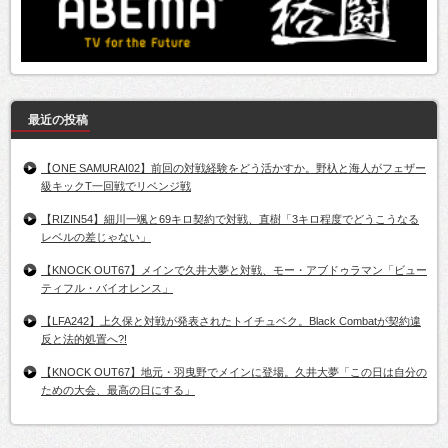
最近の投稿
【ONE SAMURAI02】前回の対戦経験をどう活かすか。野杁と海人がフェザー
級キックT一回戦でリベンジ戦
【RIZIN54】細川一颯と69キロ契約で対戦、直樹「3キロ程度でどうこうなる
レベルの差じゃない」
【KNOCK OUT67】メインで久井大夢と対戦、モー・アブドゥラマン「ビュー
ティフル・バイオレンス」
【LFA242】上久保と対戦が発表されたトイチュベク。Black Combatが契約違
反と法的処置へ?!
【KNOCK OUT67】地元・羽曳野でメインに登場。久井大夢「この日は自分の
ための大会、最高の日にする」