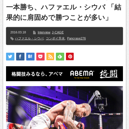
一本勝ち、ハファエル・シウバ 「結
果的に肩固めで勝つことが多い」
2016.03.18
Interview
J-CAGE
ハファエル・シウバ
,
コンボイ升水
,
Pancrase276