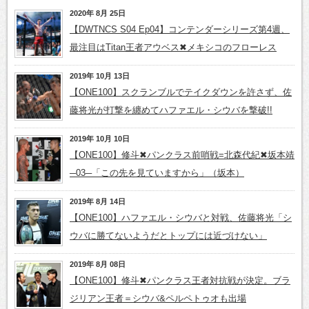
2020年 8月 25日
【DWTNCS S04 Ep04】コンテンダーシリーズ第4週、
最注目はTitan王者アウベス✖メキシコのフローレス
2019年 10月 13日
【ONE100】スクランブルでテイクダウンを許さず、佐
藤将光が打撃を纏めてハファエル・シウバを撃破!!
2019年 10月 10日
【ONE100】修斗✖パンクラス前哨戦=北森代紀✖坂本靖
─03─「この先を見ていますから」（坂本）
2019年 8月 14日
【ONE100】ハファエル・シウバと対戦、佐藤将光「シ
ウバに勝てないようだとトップには近づけない」
2019年 8月 08日
【ONE100】修斗✖パンクラス王者対抗戦が決定。ブラ
ジリアン王者＝シウバ&ペルペトゥオも出場