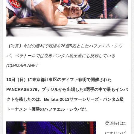
【写真】今回の勝利で戦績を26勝5敗としたハファエル・シウ
バ。ベラトールでは世界バンタム級王座にも挑戦している
(C)MMAPLANET
13日（日）に東京都江東区のディファ有明で開催された
PANCRASE 276。ブラジルから出場した3選手の中で最もインパ
クトを残したのは、Bellator2013サマーシリーズ・バンタム級
トーナメント優勝のハファエル・シウバだ
。
柔道時代に
はオリンピ