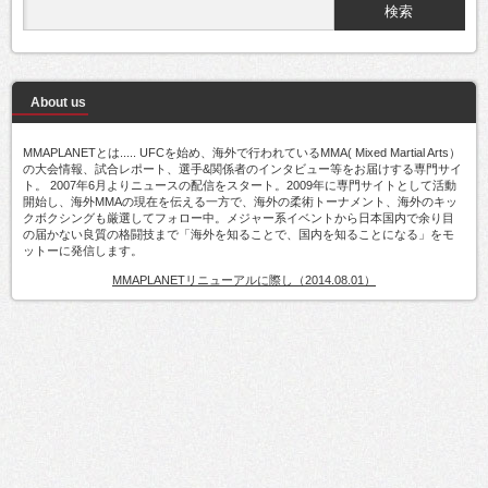
About us
MMAPLANETとは..... UFCを始め、海外で行われているMMA( Mixed Martial Arts）
の大会情報、試合レポート、選手&関係者のインタビュー等をお届けする専門サイ
ト。 2007年6月よりニュースの配信をスタート。2009年に専門サイトとして活動
開始し、海外MMAの現在を伝える一方で、海外の柔術トーナメント、海外のキッ
クボクシングも厳選してフォロー中。メジャー系イベントから日本国内で余り目
の届かない良質の格闘技まで「海外を知ることで、国内を知ることになる」をモ
ットーに発信します。
MMAPLANETリニューアルに際し（2014.08.01）