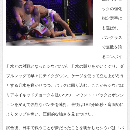
ックの強化
指定選手に
も選ばれ、
パンクラス
で無敗を誇
るコンボイ
升水との対戦となったシウバだが、升水の蹴りをかいくぐり、ダ
ブルレッグで早々にテイクダウン。ケージを使って立ち上がろう
とする升水を寝かせつつ、バックに回り込む。ここからシウバは
リアネイキッドチョークを狙いつつ、マウント・バックとポジシ
ョンを変えて強烈なパンチを連打。最後は1R2分58秒・肩固めに
よりタップを奪い、圧倒的な強さを見せつけた。
試合後、日本で戦うことが夢だったことを明かしたシウバは「パ