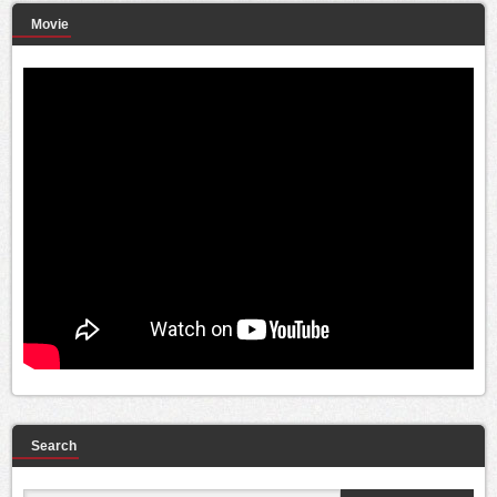
Movie
Search