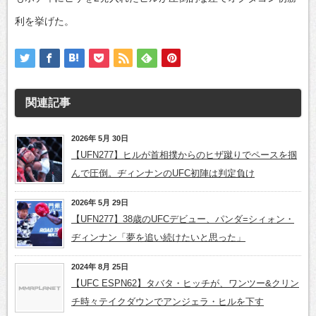
利を挙げた。
関連記事
2026年 5月 30日
【UFN277】ヒルが首相撲からのヒザ蹴りでペースを掴
んで圧倒。ヂィンナンのUFC初陣は判定負け
2026年 5月 29日
【UFN277】38歳のUFCデビュー、パンダ=シィォン・
ヂィンナン「夢を追い続けたいと思った」
2024年 8月 25日
【UFC ESPN62】タバタ・ヒッチが、ワンツー&クリン
チ時々テイクダウンでアンジェラ・ヒルを下す