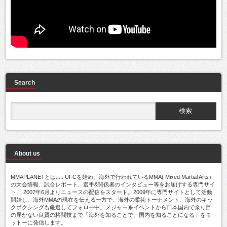
Search
About us
MMAPLANETとは..... UFCを始め、海外で行われているMMA( Mixed Martial Arts）
の大会情報、試合レポート、選手&関係者のインタビュー等をお届けする専門サイ
ト。 2007年6月よりニュースの配信をスタート。2009年に専門サイトとして活動
開始し、海外MMAの現在を伝える一方で、海外の柔術トーナメント、海外のキッ
クボクシングも厳選してフォロー中。メジャー系イベントから日本国内で余り目
の届かない良質の格闘技まで「海外を知ることで、国内を知ることになる」をモ
ットーに発信します。