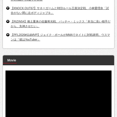
【KNOCK OUT67】サネーガームとREDルール王座決定戦、小林愛理奈「試
合がない間に左ボディジャブを」
【RIZIN54】捲土重来の佐藤将光戦、パッチー・ミックス「本当に良い相手だ
から、失神させたい」
【PFL2026#11&MVP】ジェイク・ポールがMMAでネイトに対戦表明。ウスマ
ンは「彼はYouTuber」
Movie