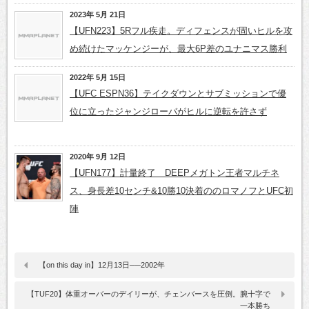
2023年 5月 21日
【UFN223】5Rフル疾走。ディフェンスが固いヒルを攻
め続けたマッケンジーが、最大6P差のユナニマス勝利
2022年 5月 15日
【UFC ESPN36】テイクダウンとサブミッションで優
位に立ったジャンジローバがヒルに逆転を許さず
2020年 9月 12日
【UFN177】計量終了 DEEPメガトン王者マルチネ
ス、身長差10センチ&10勝10決着ののロマノフとUFC初
陣
【on this day in】12月13日──2002年
【TUF20】体重オーバーのデイリーが、チェンバースを圧倒。腕十字で
一本勝ち