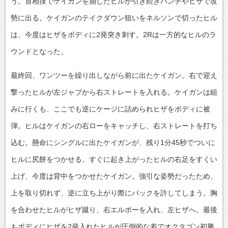
う。首相撲でケイガンを崩したヒルが引き続きパンチやヒザで攻
勢に出る。ケイガンのテイクダウン狙いをネルソンで切ったヒル
は、今度はヒザをボディに2発突き刺す。2Rは一方的なヒルのラ
ウンドとなった。
最終回、ワンツーを繰り出しながら前に出たケイガン。右で迎え
撃ったヒルが左ジャブから右ストレートを入れる。ケイガンは組
みに行くも、ここでも逆にケージに詰められヒザをボディに被
弾。ヒルはケイガンの右ローをキャッチし、右ストレートを打ち
込む。懸命にシングルに出たケイガンが、残り1分45秒でついに
ヒルに尻餅をつかせる。すぐに起き上がったヒルの右足をすくい
上げ、今度は背中をつかせたケイガン。強引な姿勢だったため、
上を取り切れず、逆に立ち上がり際にバックを許してしまう。胸
を合わせたヒルがヒザ蹴り、右エルボーを入れ、左ヒザへ。最後
もボディにヒザを2発入れたヒルが圧倒的な差でオクタゴン初勝