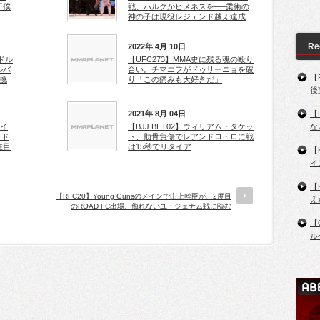
「僕
戦、ハルクがヒメネスを──柔術の
神の子は現役レジェンド越え達成
Re
2022年 4月 10日
ミドル
【UFC273】MMA史に残る魂の殴り
ルバ
合い。チマエフがドゥリーニョを破
【
挑
り「この痛みも大好きだ」
後
2021年 8月 04日
【
ライ
【BJJ BET02】ウィリアム・タケッ
な
ミド
ト、肋骨負傷でレアンドロ・ロに戦
注目
は15秒でリタイア
【
イ
【
【RFC20】Young Gunsのメインで山上幹臣が、2度目
え
のROAD FC出場。侮れないユ・ジェナム戦に臨む
【
ル