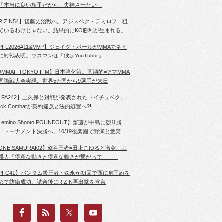
「本当に良い相手だから、失神させたい」
RIZIN54】後藤丈治戦へ。アジスベク・テミロフ「狙
ているわけじゃない。結果的にKO勝利が生まれる」
PFL2026#11&MVP】ジェイク・ポールがMMAでネイ
に対戦表明。ウスマンは「彼はYouTuber」
JMMAF TOKYO IFM】日本強化策。画期的=アマMMA
国際戦大会実現。世界5カ国から9選手が来日
LFA242】上久保と対戦が発表されたトイチュベク。
lack Combatが契約違反と法的処置へ?!
Lemino Shooto POUNDOUT】齋藤が中島に競り勝
、トーナメント決勝へ。10/19後楽園で野瀬と激突
ONE SAMURAI02】修斗王者=田上こゆると激突、山
渓人「得意な動きと得意な動きが繋がって――」
PFC41】バンタム級王者・森永が初回で西に肩固めを
めて防衛成功。試合後にRIZIN再出撃を宣言