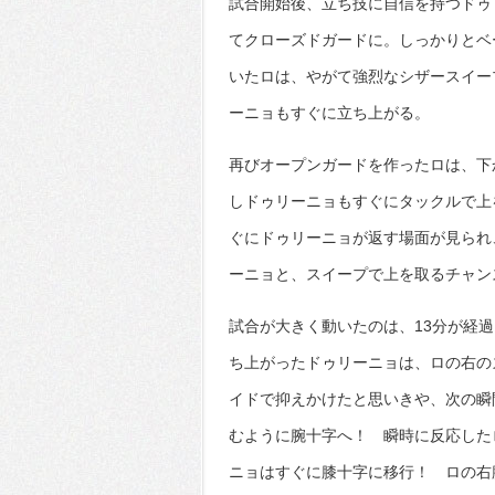
試合開始後、立ち技に自信を持つドゥ
てクローズドガードに。しっかりとベ
いたロは、やがて強烈なシザースイー
ーニョもすぐに立ち上がる。
再びオープンガードを作ったロは、下
しドゥリーニョもすぐにタックルで上
ぐにドゥリーニョが返す場面が見られ
ーニョと、スイープで上を取るチャン
試合が大きく動いたのは、13分が経
ち上がったドゥリーニョは、ロの右の
イドで抑えかけたと思いきや、次の瞬
むように腕十字へ！ 瞬時に反応した
ニョはすぐに膝十字に移行！ ロの右