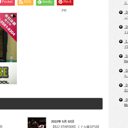
Pocket
RSS
feedly
Pin it
ス
PR
【
っ
【
ト
【
で
【
B
【
ち
【
北
【
極
2022年 5月 02日
悲
【BJJ STARS08】ミドル級GP1回