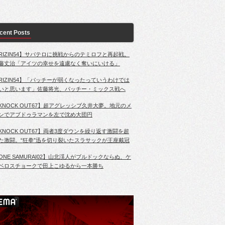
cent Posts
RIZIN54】サバテロに挑戦からのテミロフと再起戦。
藤丈治「アイツの幸せを遠慮なく奪いにいける」
RIZIN54】「パッチーが弱くなったっていうわけでは
いと思います」佐藤将光、パッチー・ミックス戦へ
KNOCK OUT67】超アグレッシブ久井大夢。地元のメ
ンでアブドゥラマンを左で沈め大団円
KNOCK OUT67】両者3度ダウンを繰り返す激闘を超
た激闘。“狂拳”迅を切り裂いたスラサックが王座戴冠
ONE SAMURAI02】山北渓人がブルドックならぬ、ケ
ベロスチョークで田上こゆるから一本勝ち