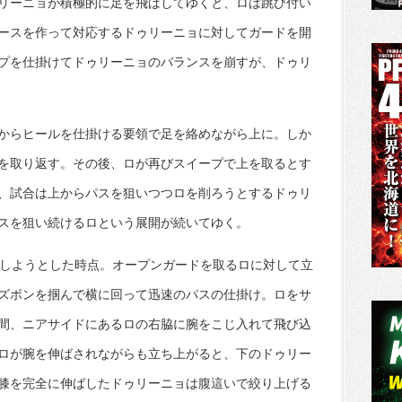
リーニョが積極的に足を飛ばしてゆくと、ロは跳び付い
ースを作って対応するドゥリーニョに対してガードを開
プを仕掛けてドゥリーニョのバランスを崩すが、ドゥリ
からヒールを仕掛ける要領で足を絡めながら上に。しか
を取り返す。その後、ロが再びスイープで上を取るとす
、試合は上からパスを狙いつつロを削ろうとするドゥリ
スを狙い続けるロという展開が続いてゆく。
過しようとした時点。オープンガードを取るロに対して立
ズボンを掴んで横に回って迅速のパスの仕掛け。ロをサ
間、ニアサイドにあるロの右脇に腕をこじ入れて飛び込
ロが腕を伸ばされながらも立ち上がると、下のドゥリー
膝を完全に伸ばしたドゥリーニョは腹這いで絞り上げる