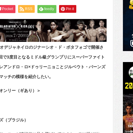
Pocket
RSS
feedly
Pin it
リオデジャネイロのジナーシオ・ド・ボタフォゴで開催さ
た。今回で3度目となるミドル級グランプリにスーパーファイト
レアンドロ・ロ×ドゥリーニョことジルベウト・バーンズ
マッチの模様を紹介したい。
オンリー（ギあり）＞
ンズ（ブラジル）