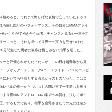
り始めると、それまで悔しげな表情で立っていたドゥリ
後ろ回し蹴りのパフォーマンス。今の自分はMMAファイ
みせた。やがて抱き合う両者。チャンスと見るや一本を狙
リーニョと、それを凌いで世界一の実力を見せつけた
20分間魅せた両者に観客は惜しみない拍手を送った。
ターと評価されがちだったロが、この日は超難敵から見
イープからクロスチョーク&ニースライド・パスのコンビ
術においても得意とする流れからのものだった。ロはこ
強レベルの相手からもいつもの闘い方で一本勝ちを奪う
つまり怪物レアンドロ・ロの柔術の本質は、決してポイ
圧」するものであり、相手を疲弊させたその先には確か
されたと言えるだろう。