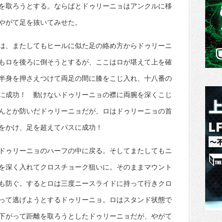
を取ろうとする。ならばとドゥリーニョはアンクルに移
やがて足を抜いてみせた。
は、またしてもヒールに似た足の絡め方からドゥリーニ
もロを後ろに倒そうとするが、ここはロが堪えて上を確
半身を押さえつけて両足の間に膝をこじ入れ、十八番の
に成功！ 動けないドゥリーニョの襟に両腕を深くこじ
んとか防いだドゥリーニョだが、ロはドゥリーニョの首
をかけ、足を超えてパスに成功！
ドゥリーニョのハーフの中に戻る。そしてまたしてもニ
を深く入れてクロスチョーク狙いに。そのままマウント
も防ぐ。するとロは三度ニースライドに持って行きクロ
って逃げようとするドゥリーニョ。ロはスタンド状態で
下がって距離を取ろうとしたドゥリーニョだが、やがて