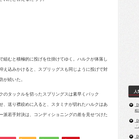
で組むと積極的に投げを仕掛けてゆく。ハルクが体落し
抑え込みかけると、スプリッグスも同じように投げで対
防が続いた。
人
クのタックルを切ったスプリングスは素早くバック
せ、送り襟絞めに入ると、スタミナが切れたハルクはあ
【
程
ー派若手対決は、コンディショニングの差を見せつけた
【
「
【