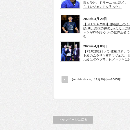
報を受け、ドリーニョに訊く。
らはレジェンドを失った」
2022年 4月 29日
【BJJ STARS08】膠着禁止の
級GP。柔術の神の子=ミカ・ガ
ォンがロを始め3人の世界王者に
む
2022年 4月 09日
【PJJC2022】パン柔術見所。
ト級のムラサキ✖アウヴェス。
ル級はダウプラ、ヒメネスらに
【on this day in】11月30日──2005年
トップページに戻る