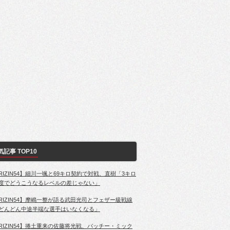
気記事 TOP10
RIZIN54】細川一颯と69キロ契約で対戦、直樹「3キロ
度でどうこうなるレベルの差じゃない」
RIZIN54】摩嶋一整が語る武田光司とフェザー級戦線
どんどん中途半端な選手はいなくなる」
RIZIN54】捲土重来の佐藤将光戦、パッチー・ミック