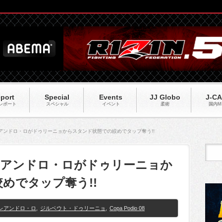
port
Special
Events
JJ Globo
J-C
レポート
スペシャル
イベント
柔術
国内M
08】レアンドロ・ロがドゥリーニョからスタンド状態での絞めでタップ奪う!!
08】レアンドロ・ロがドゥリーニョか
めでタップ奪う!!
レアンドロ・ロ
,
ジルベウト・ドゥリーニョ
,
Copa Podio 08