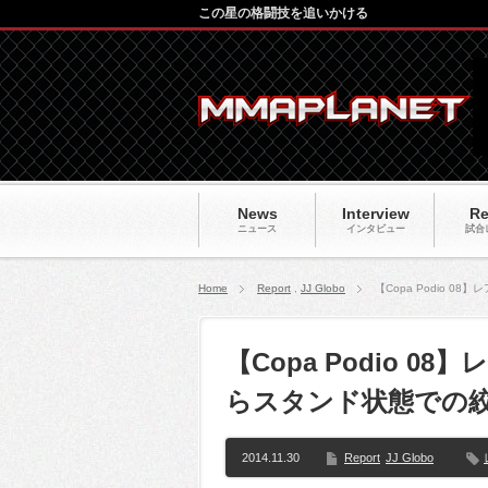
この星の格闘技を追いかける
News
Interview
Re
ニュース
インタビュー
試合
Home
Report
,
JJ Globo
【Copa Podio 
【Copa Podio 
らスタンド状態での絞
2014.11.30
Report
JJ Globo