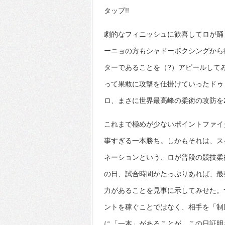
タップ!!
劇的なフィニッシュに歓喜してロが踊
ーニョの方もシャドーボクシングから
ターであることを（?）アピールして
って果敢に攻撃を仕掛けていったドゥ
ロ、まさに世界最高峰の柔術の攻防を
これまで極めが少ないポイントファイ
事すぎる一本勝ち。しかもそれは、ス
ネーションという、ロが普段の競技柔
の日、試合時間がたっぷりあれば、最
力があることを見事に示してみせた。
ントを稼ぐことではなく、相手を「制
に「一本」があることが、この日証明