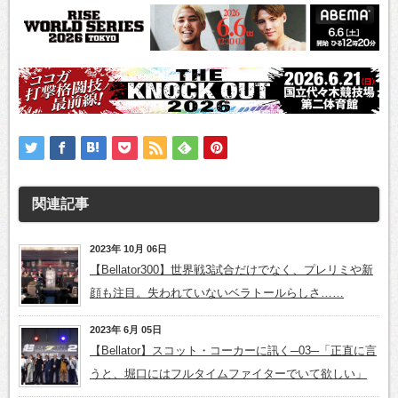
関連記事
2023年 10月 06日
【Bellator300】世界戦3試合だけでなく、プレリミや新
顔も注目。失われていないベラトールらしさ……
2023年 6月 05日
【Bellator】スコット・コーカーに訊く─03─「正直に言
うと、堀口にはフルタイムファイターでいて欲しい」