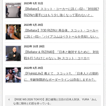
2023年 5月 31日
【Bellator】スコット・コーカーに訊く─02─「対抗戦?
RIZINの選手にはもう少し強くなって貰わないと」
2023年 5月 29日
【Bellator】7/30 RIZINと再合体。スコット・コーカー
に訊く─01─「バイアコムはベラトールを売却しない」
2022年 10月 28日
【Bellator & RIZIN40】『日本と敵対するために、対抗
戦を行うわけじゃない』by スコット・コーカー
2022年 6月 29日
【FIght&Life】教えて、スコット!!。「日本人との契約
に、年齢制限的なボーダーラインは存在しますか?」
【RISE WS 2026 TOKYO】原口健飛と注目の日本人対決、YURA「みん
な僕に期待と幻想を持っている」