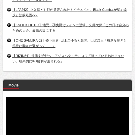
【LFA242】上久保と対戦が発表されたトイチュベク。Black Combatが契約違
反と法的処置へ?!
【KNOCK OUT67】地元・羽曳野でメインに登場。久井大夢「この日は自分の
ための大会、最高の日にする」
【ONE SAMURAI02】修斗王者=田上こゆると激突、山北渓人「得意な動きと
得意な動きが繋がって――」
【RIZIN54】後藤丈治戦へ。アジスベク・テミロフ「狙っているわけじゃな
い。結果的にKO勝利が生まれる」
Movie