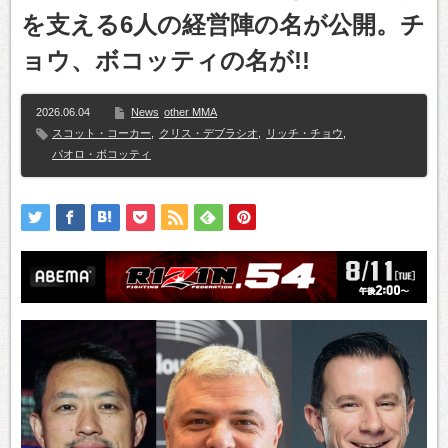
を支える6人の経営陣の名が公開。チ
ョウ、ボコッティの名が!!
2026.06.04
News
other MMA
スコット・コーカー
,
クリス・デブラシオ
,
リッチ・チョウ
,
パオロ・ボコッティ