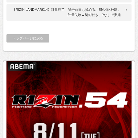
【RIZIN LANDMARK14】計量終了 試合前日も揉める、扇久保×神龍。
計量失敗→契約戦も、Pなしで実施
トップページに戻る