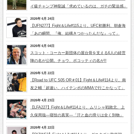
イ級チャンプ神龍誠「求めているのは、ガチの緊迫感」
2026年 6月 24日
【UFN277】Fight＆Life#115より。UFC初勝利、朝倉海
「あの瞬間、『俺、結構きつかったんだな』って」
2026年 6月 04日
スコット・コーカー新団体の屋台骨を支える6人の経営
陣の名が公開。チョウ、ボコッティの名が!!
2026年 5月 22日
【Road to UFC S05 OR＃01】Fight＆Life#114より。南
友之輔「超速い、ハイテンポのMMAで行こかなって」
2026年 4月 23日
【LFA227】Fight＆Life#114より。ムリシャ戦敗北、上
久保周哉―寝技の真実―「汗と血の滑りは全く別物」
2026年 4月 22日