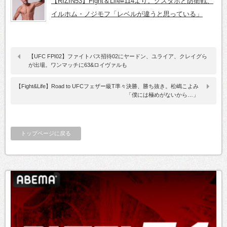
【RIZIN53】Fight＆Life#114より。グスタボと防衛戦、
イルホム・ノジモフ「レベルが違うと思っている」
【UFC FPI02】ファイトパス招待02にヤードン、ユライア、クレイグら
が出場。ワンマッチに63&ロイヴァルも
【Fight&Life】Road to UFCフェザー級T準々決勝、勝ち抜き。松嶋こよみ
「僕には極めがないから…」
トップページに戻る