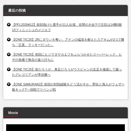
最近の投稿
【PFL2026#12】前回負けた選手が11人出場、谷間の大会?!で注目は14勝0敗
13フィニッシュのメジエフ
【ONE TIC25】2Rにダウンを奪い、アナンの猛攻を耐えたスアキムが2-1で勝
ち「正直、ラッキーだった」
【ONE TIC25】初回にヒジでダヤカエフをふらつかせたスーパーレック、ヒ
ザの負傷で無念の返り討ちに
【ONE TIC25】前だろうが、奥足だろうがウスビャンの左足を徹底して蹴っ
たグレゴリアンが準決勝へ
【ONE SAMURAI02】前回の対戦経験をどう活かすか。野杁と海人がフェザー
級キックT一回戦でリベンジ戦
Movie