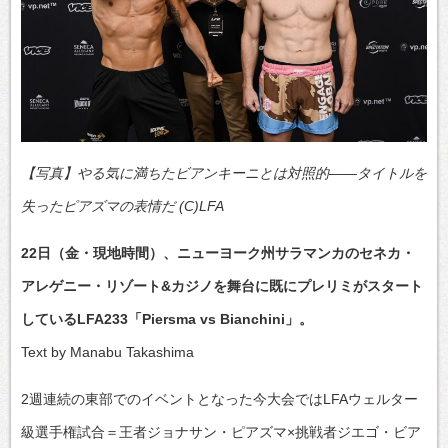
【写真】やる気に満ちたビアンキーニとは対照的――タイトルを
失ったピアズマの表情だ (C)LFA
22日（金・現地時間）、ニューヨーク州サラマンカのセネカ・
アレゲニー・リゾート&カジノを舞台に既にプレリミがスタート
しているLFA233「Piersma vs Bianchini」。
Text by Manabu Takashima
2週連続の東部でのイベントとなった今大会ではLFAウェルター
級選手権試合＝王者ジョナサン・ピアズマ×挑戦者ジエゴ・ビア