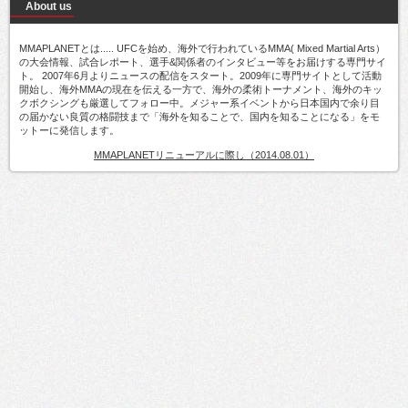
About us
MMAPLANETとは..... UFCを始め、海外で行われているMMA( Mixed Martial Arts）
の大会情報、試合レポート、選手&関係者のインタビュー等をお届けする専門サイ
ト。 2007年6月よりニュースの配信をスタート。2009年に専門サイトとして活動
開始し、海外MMAの現在を伝える一方で、海外の柔術トーナメント、海外のキッ
クボクシングも厳選してフォロー中。メジャー系イベントから日本国内で余り目
の届かない良質の格闘技まで「海外を知ることで、国内を知ることになる」をモ
ットーに発信します。
MMAPLANETリニューアルに際し（2014.08.01）