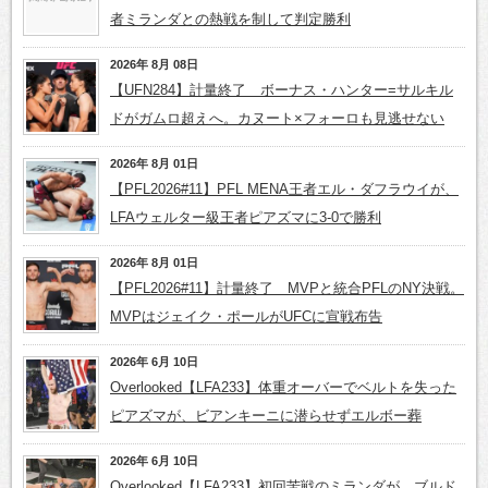
者ミランダとの熱戦を制して判定勝利
2026年 8月 08日
【UFN284】計量終了 ボーナス・ハンター=サルキル
ドがガムロ超えへ。カヌート×フォーロも見逃せない
2026年 8月 01日
【PFL2026#11】PFL MENA王者エル・ダフラウイが、
LFAウェルター級王者ピアズマに3-0で勝利
2026年 8月 01日
【PFL2026#11】計量終了 MVPと統合PFLのNY決戦。
MVPはジェイク・ポールがUFCに宣戦布告
2026年 6月 10日
Overlooked【LFA233】体重オーバーでベルトを失った
ピアズマが、ビアンキーニに潜らせずエルボー葬
2026年 6月 10日
Overlooked【LFA233】初回苦戦のミランダが、ブルド