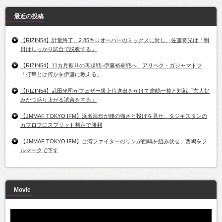
最近の投稿
【RIZIN54】計量終了。2.85キロオーバーのミックスに対し、佐藤将光は「明
日はしっかり試合で説教する」
【RIZIN54】11カ月振りの再起戦=伊藤裕樹戦へ、アリベク・ガジャマトフ
「打撃とは何かを伊藤に教える」
【RIZIN54】武田光司がフェザー級上位進出をかけて摩嶋一整と対戦「玄人好
みかつ盛り上がる試合をする」
【JMMAF TOKYO IFM】浜名海歩が腰の強さと投げを見せ、タジキスタンの
カフロフにスプリット判定で勝利
【JMMAF TOKYO IFM】台湾ファイターのリンが西嶋を組み伏せ、西嶋をフ
ルマークで下す
Movie