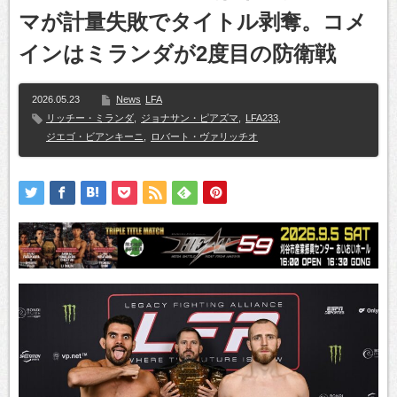
マが計量失敗でタイトル剥奪。コメ
インはミランダが2度目の防衛戦
2026.05.23
News
LFA
リッチー・ミランダ
,
ジョナサン・ピアズマ
,
LFA233
,
ジエゴ・ビアンキーニ
,
ロバート・ヴァリッチオ